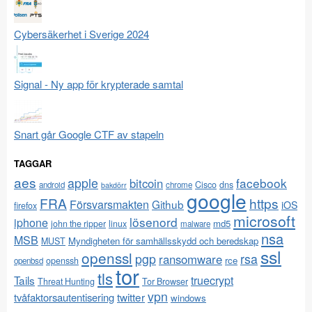
Cybersäkerhet i Sverige 2024
Signal - Ny app för krypterade samtal
Snart går Google CTF av stapeln
TAGGAR
aes
apple
facebook
bitcoin
Cisco
dns
android
chrome
bakdörr
google
FRA
https
Försvarsmakten
Github
iOS
firefox
microsoft
lösenord
iphone
md5
john the ripper
linux
malware
nsa
MSB
Myndigheten för samhällsskydd och beredskap
MUST
ssl
openssl
pgp
rsa
ransomware
rce
openssh
openbsd
tor
tls
Tails
truecrypt
Threat Hunting
Tor Browser
vpn
twitter
tvåfaktorsautentisering
windows