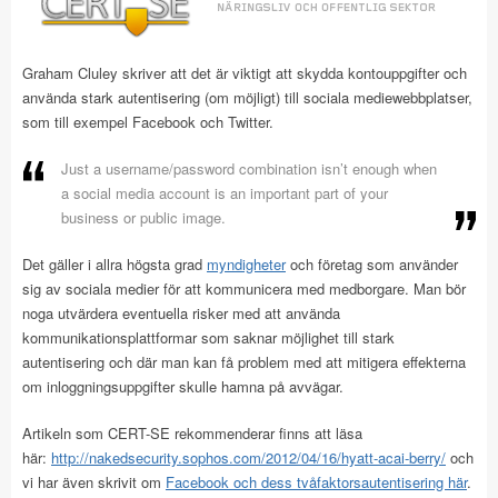
Graham Cluley skriver att det är viktigt att skydda kontouppgifter och
använda stark autentisering (om möjligt) till sociala mediewebbplatser,
som till exempel Facebook och Twitter.
Just a username/password combination isn’t enough when
a social media account is an important part of your
business or public image.
Det gäller i allra högsta grad
myndigheter
och företag som använder
sig av sociala medier för att kommunicera med medborgare. Man bör
noga utvärdera eventuella risker med att använda
kommunikationsplattformar som saknar möjlighet till stark
autentisering och där man kan få problem med att mitigera effekterna
om inloggningsuppgifter skulle hamna på avvägar.
Artikeln som CERT-SE rekommenderar finns att läsa
här:
http://nakedsecurity.sophos.com/2012/04/16/hyatt-acai-berry/
och
vi har även skrivit om
Facebook och dess tvåfaktorsautentisering här
.