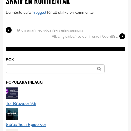
SKRIV EN KOMMENTAR
Du måste vara
inloggad
för att skriva en kommentar.
FRA utmanar med udda rekryteringsannons
Allvarlig sårbarhet identifierad i OpenSSL
SÖK
Sök
efter:
POPULÄRA INLÄGG
Tor Browser 9.5
Sårbarhet i Episerver