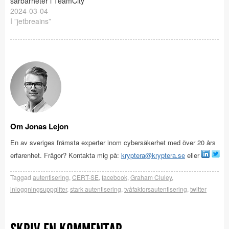
sårbarheter i TeamCity
2024-03-04
I ”jetbreains”
Om Jonas Lejon
En av sveriges främsta experter inom cybersäkerhet med över 20 års
erfarenhet. Frågor? Kontakta mig på:
kryptera@kryptera.se
eller
Taggad
autentisering
,
CERT-SE
,
facebook
,
Graham Cluley
,
inloggningsuppgifter
,
stark autentisering
,
tvåfaktorsautentisering
,
twitter