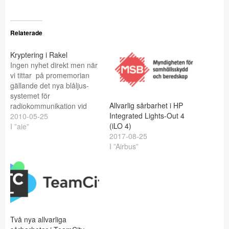
Relaterade
Kryptering i Rakel
Ingen nyhet direkt men när
vi tittar på promemorian
gällande det nya blåljus-
systemet för
Allvarlig sårbarhet i HP
radiokommunikation vid
Integrated Lights-Out 4
namn Rakel hittar vi bl.a.
2010-05-25
(iLO 4)
följande: Rakel är i sitt
I ”aie”
2017-08-25
grundutförande ett öppet
I ”Airbus”
nät, Rakel får anses vara
tillräckligt säkert för
överföring av
patientuppgifter avseende
både tal och data, även om
Rakel i sitt…
Två nya allvarliga