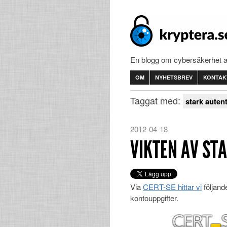
En blogg om cybersäkerhet 
OM
NYHETSBREV
KONTAK
Taggat med:
stark auten
2012-04-18
VIKTEN AV ST
Via
CERT-SE hittar vi
följand
kontouppgifter.