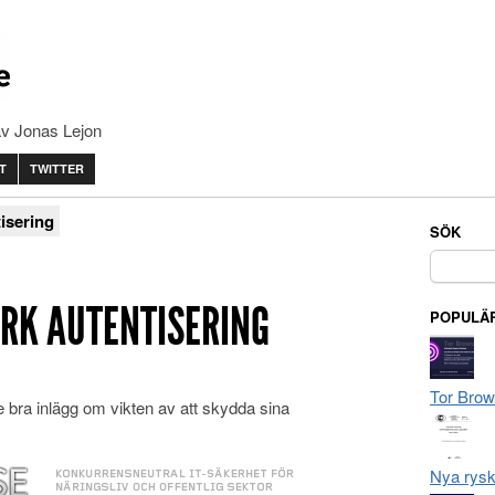
av Jonas Lejon
T
TWITTER
tisering
SÖK
Sök
efter:
ARK AUTENTISERING
POPULÄR
Tor Brow
e bra inlägg om vikten av att skydda sina
Nya rysk