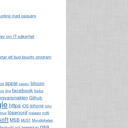
unting med osquery
ev om IT-säkerhet
artar ett bug-bounty program
apple
bitcoin
oid
bakdörr
facebook
sco
dns
firefox
örsvarsmakten
Github
le
https
iphone
iOS
john
lösenord
md5
linux
malware
soft
MSB
Myndigheten
MUST
nsa
llsskydd och beredskap