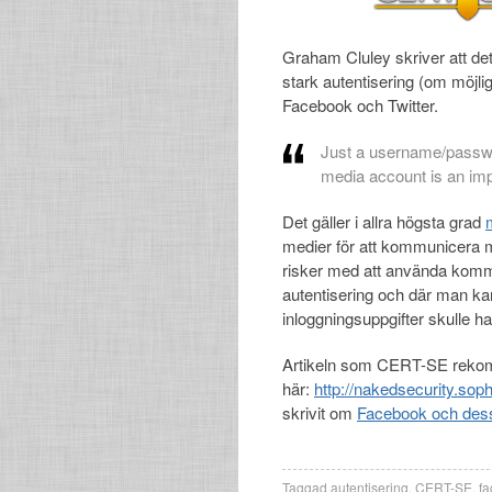
Graham Cluley skriver att det
stark autentisering (om möjlig
Facebook och Twitter.
Just a username/passwo
media account is an imp
Det gäller i allra högsta grad
medier för att kommunicera 
risker med att använda kommu
autentisering och där man ka
inloggningsuppgifter skulle 
Artikeln som CERT-SE rekom
här:
http://nakedsecurity.sop
skrivit om
Facebook och dess 
Taggad
autentisering
,
CERT-SE
,
f