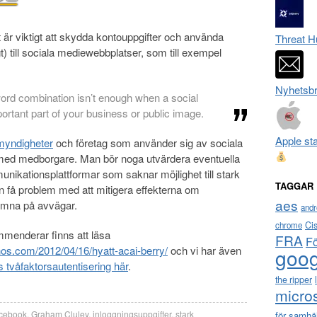
 är viktigt att skydda kontouppgifter och använda
Threat H
t) till sociala mediewebbplatser, som till exempel
Nyhetsbr
rd combination isn’t enough when a social
ortant part of your business or public image.
Apple st
myndigheter
och företag som använder sig av sociala
med medborgare. Man bör noga utvärdera eventuella
nikationsplattformar som saknar möjlighet till stark
TAGGAR
n få problem med att mitigera effekterna om
aes
hamna på avvägar.
andr
Ci
chrome
menderar finns att läsa
FRA
F
hos.com/2012/04/16/hyatt-acai-berry/
och vi har även
goog
tvåfaktorsautentisering här
.
the ripper
micro
acebook
,
Graham Cluley
,
inloggningsuppgifter
,
stark
för samhä