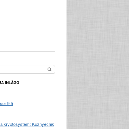
A INLÄGG
ser 9.5
a kryptosystem: Kuznyechik