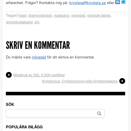
erfarenhet. Frågor? Kontakta mig på:
kryptera@kryptera.se
eller
Taggad
hash
,
lösenordshash
,
matasano
,
openbsd
,
rainbow tables
,
regnbågstaballer
,
srp
SKRIV EN KOMMENTAR
Du måste vara
inloggad
för att skriva en kommentar.
Missbruk av SSL X.509-certifikat
Kryptovirus, Cryptovirology eller Kryptomalware
SÖK
Sök
efter:
POPULÄRA INLÄGG