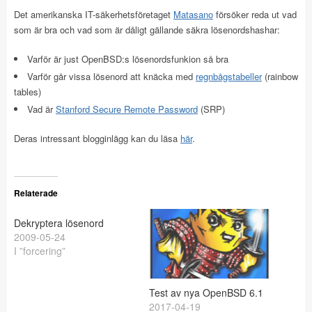
Det amerikanska IT-säkerhetsföretaget
Matasano
försöker reda ut vad
som är bra och vad som är dåligt gällande säkra lösenordshashar:
Varför är just OpenBSD:s lösenordsfunkion så bra
Varför går vissa lösenord att knäcka med
regnbågstabeller
(rainbow
tables)
Vad är
Stanford Secure Remote Password
(SRP)
Deras intressant blogginlägg kan du läsa
här
.
Relaterade
Dekryptera lösenord
2009-05-24
I ”forcering”
Test av nya OpenBSD 6.1
2017-04-19