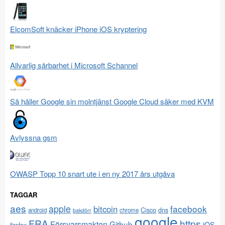
ElcomSoft knäcker iPhone iOS kryptering
Allvarlig sårbarhet i Microsoft Schannel
Så håller Google sin molntjänst Google Cloud säker med KVM
Avlyssna gsm
OWASP Topp 10 snart ute i en ny 2017 års utgåva
TAGGAR
aes
apple
facebook
bitcoin
Cisco
dns
android
chrome
bakdörr
google
FRA
https
Försvarsmakten
Github
iOS