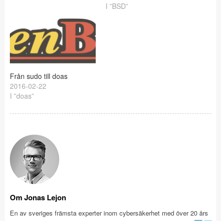
I ”BSD”
Från sudo till doas
2016-02-22
I ”doas”
Om Jonas Lejon
En av sveriges främsta experter inom cybersäkerhet med över 20 års