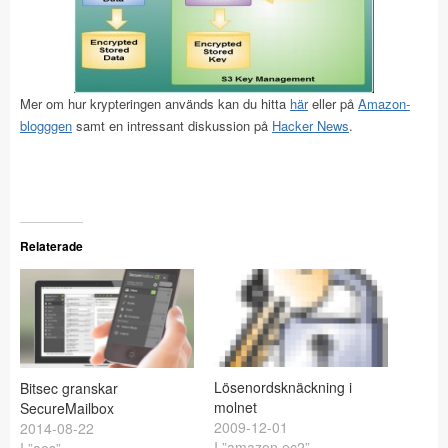
Mer om hur krypteringen används kan du hitta
här
eller på
Amazon-
blogggen
samt en intressant diskussion på
Hacker News
.
Relaterade
Lösenordsknäckning i
Bitsec granskar
molnet
SecureMailbox
2009-12-01
2014-08-22
I ”amazon ec2”