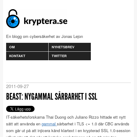
En blogg om cybersäkerhet av Jonas Lejon
OM
NYHETSBREV
KONTAKT
TWITTER
2011-09-27
BEAST: NYGAMMAL SÅRBARHET I SSL
IT-säkerhetsforskarna Thai Duong och Juliano Rizzo hittade ett nytt
sätt att använda en
gammal
sårbarhet i TLS <= 1.0 där CBC används
som går ut på att injicera känd klartext i en krypterad SSL 1.0-session