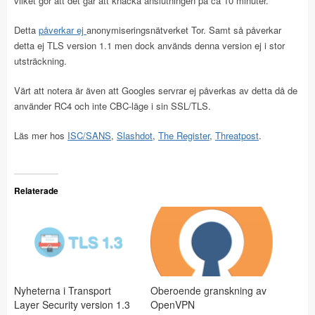
vilket gör att det går att knäcka anslutningen på ca 10 minuter.
Detta
påverkar ej
anonymiseringsnätverket Tor. Samt så påverkar
detta ej TLS version 1.1 men dock används denna version ej i stor
utsträckning.
Värt att notera är även att Googles servrar ej påverkas av detta då de
använder RC4 och inte CBC-läge i sin SSL/TLS.
Läs mer hos
ISC/SANS
,
Slashdot
,
The Register
,
Threatpost
.
Relaterade
Nyheterna i Transport
Oberoende granskning av
Layer Security version 1.3
OpenVPN