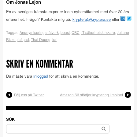
Om Jonas Lejon
En av sveriges främsta experter inom cybersäkerhet med över 20 års
erfarenhet. Frågor? Kontakta mig på:
kryptera@kryptera.se
eller
Taggad
Anonymiseringsnätverk
,
beast
,
CBC
,
IT-säkerhetsforskare
,
Juliano
Rizzo
,
rc4
,
ssl
,
Thai Duong
,
tor
SKRIV EN KOMMENTAR
Du måste vara
inloggad
för att skriva en kommentar.
Följ oss på Twitter
Amazon S3 stödjer kryptering i molnet
SÖK
Sök
efter: