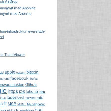
och AirDrop
nonymt med Anonine
hon-infrastruktur levererade
kod
hos TeamViewer
apple
bitcoin
oid
bakdörr
facebook
sco
dns
firefox
örsvarsmakten
Github
le
https
iphone
iOS
john
lösenord
md5
linux
malware
oft
MSB
Myndigheten
MUST
nsa
llsskydd och beredskap