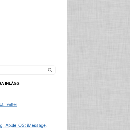
A INLÄGG
på Twitter
ng i Apple iOS: iMessage,