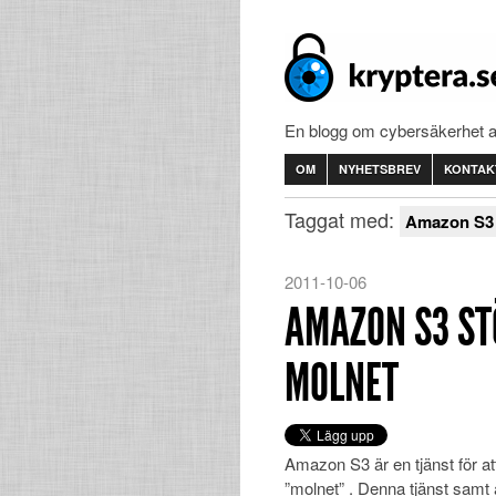
En blogg om cybersäkerhet 
OM
NYHETSBREV
KONTAK
Taggat med:
Amazon S3 
2011-10-06
AMAZON S3 ST
MOLNET
Amazon S3 är en tjänst för att
”molnet”
. Denna tjänst samt