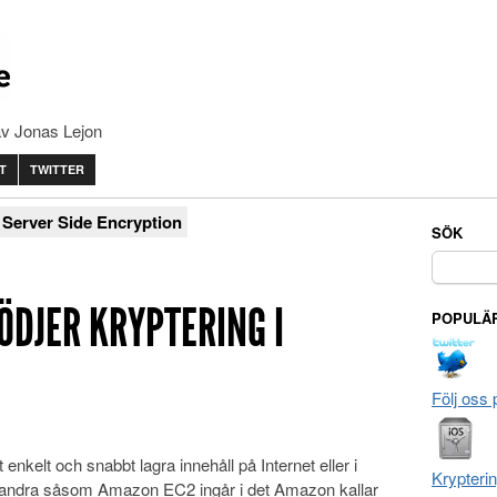
av Jonas Lejon
T
TWITTER
Server Side Encryption
SÖK
Sök
efter:
ÖDJER KRYPTERING I
POPULÄR
Följ oss 
 enkelt och snabbt lagra innehåll på Internet eller i
Krypteri
 andra såsom Amazon EC2 ingår i det Amazon kallar