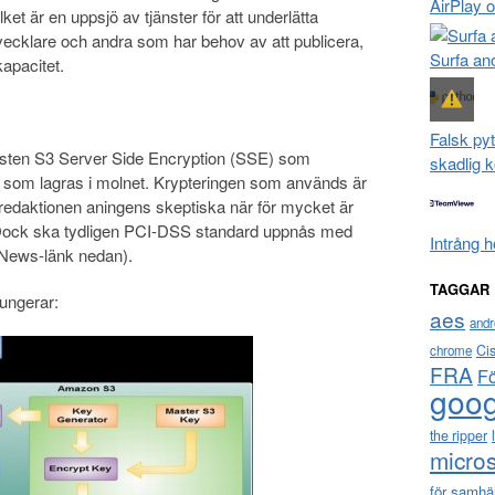
AirPlay 
et är en uppsjö av tjänster för att underlätta
vecklare och andra som har behov av att publicera,
Surfa a
kapacitet.
Falsk pyt
sten S3 Server Side Encryption (SSE) som
skadlig 
ter som lagras i molnet. Krypteringen som används är
 redaktionen aningens skeptiska när för mycket är
. Dock ska tydligen PCI-DSS standard uppnås med
Intrång 
 News-länk nedan).
TAGGAR
fungerar:
aes
andr
Ci
chrome
FRA
F
goog
the ripper
micros
för samhä