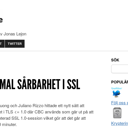
av Jonas Lejon
T
TWITTER
SÖK
Sök
efter:
MAL SÅRBARHET I SSL
POPULÄR
Följ oss 
ong och Juliano Rizzo hittade ett nytt sätt att
et i TLS <= 1.0 där CBC används som går ut på att
pterad SSL 1.0-session vilket gör att det går att
Krypteri
 minuter.