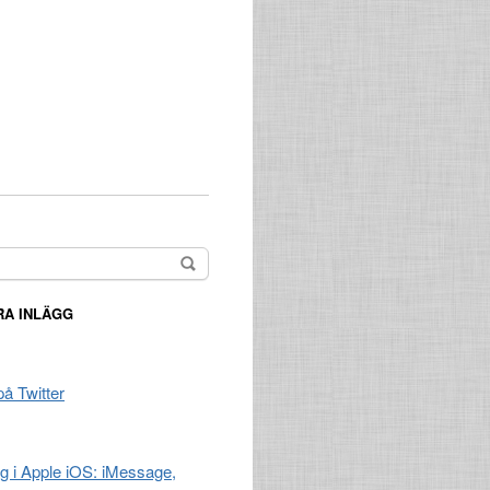
A INLÄGG
på Twitter
ng i Apple iOS: iMessage,