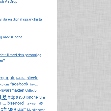
och AirDrop
 du en digital sprängkista
ng med iPhone
det till med den personliga
ten?
apple
bitcoin
oid
bakdörr
facebook
sco
dns
firefox
örsvarsmakten
Github
le
https
iphone
iOS
john
lösenord
md5
linux
malware
oft
MSB
Myndigheten
MUST