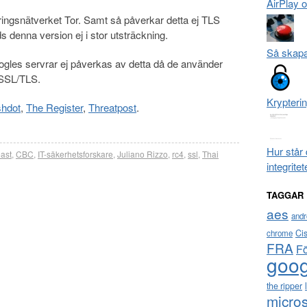
AirPlay 
ingsnätverket Tor. Samt så påverkar detta ej TLS
 denna version ej i stor utsträckning.
Så skapar
oogles servrar ej påverkas av detta då de använder
 SSL/TLS.
Krypteri
shdot
,
The Register
,
Threatpost
.
Hur står 
ast
,
CBC
,
IT-säkerhetsforskare
,
Juliano Rizzo
,
rc4
,
ssl
,
Thai
integrite
TAGGAR
aes
andr
Ci
chrome
FRA
F
goog
the ripper
micros