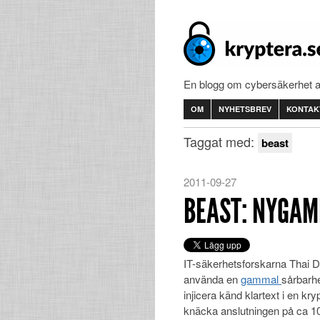
En blogg om cybersäkerhet 
OM
NYHETSBREV
KONTAK
Taggat med:
beast
2011-09-27
BEAST: NYGAM
IT-säkerhetsforskarna Thai Du
använda en
gammal
sårbarh
injicera känd klartext i en kry
knäcka anslutningen på ca 10