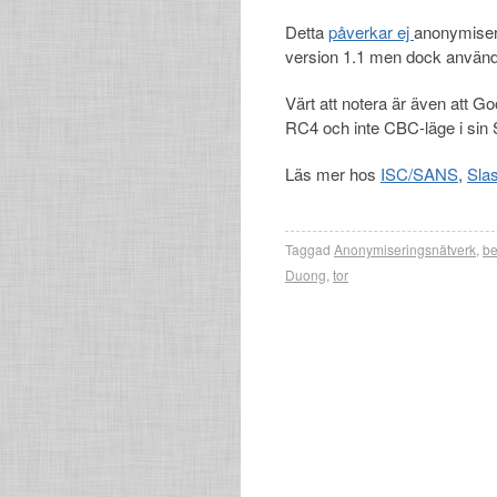
Detta
påverkar ej
anonymiser
version 1.1 men dock används
Värt att notera är även att G
RC4 och inte CBC-läge i sin
Läs mer hos
ISC/SANS
,
Sla
Taggad
Anonymiseringsnätverk
,
be
Duong
,
tor