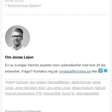
2016-10-22
I ”Autonomous System”
Om Jonas Lejon
En av sveriges främsta experter inom cybersäkerhet med över 20 års
erfarenhet. Frågor? Kontakta mig på:
kryptera@kryptera.se
eller
Taggad
Cat Herd
,
dns
,
dnssec
,
Internetstiftelsen
,
Jakob Schlyter
,
Johan
Liman
,
Johan Stenstam
,
Kirei
,
Lars Johan Liman
,
Mikael Kullberg
,
Netnod
,
Post och telestyrelsen
,
PTS
,
Robust DNS
,
Sunet
,
tls
,
Vetenskapsrådet
Kommentarer inaktiverade.