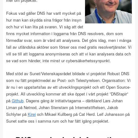
mer om projektet:
Fokus vad gäller DNS har varit mycket på
hur man kan skydda sina frågor från insyn
och hur vi kan lita på svaren. Vi såg att det
finns mycket information i loggarna från DNS resolvers, dom som
förmedlar svar, som är värd att analysera. Det görs idag, men i många
fall av utländska aktörer som förser oss med gratis resolvertjänster. Vi
vill se till att loggarna anonymiseras och att vi kan analysera data och
se vad som händer, inte minst ur cybersäkerhetssynpunkt.
Med stöd av Sunet/Vetenskapsrådet bildade vi projektet Robust DNS
som nu fått projektmedel av Post- och Telestyrelsen. Organisation: Vi
är nu i en uppstartsfas av ett utvecklingsprojekt och ett Open Source-
projekt. All utveckling kommer att ske öppet i vårt projekt ”DNStapir”
på
Github
. Dagens gäng är initiativtagarna – däribland Lars Johan
Liman på Netnod, Johan Stenstam på Internetstiftelsen, Jakob
Schlyter på
Kirei
och Mikael Kullberg på Cat Herd. Leif Johansson på
Sunet satte oss i samma rum och har fått igång projektet.