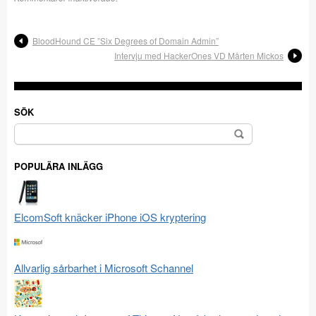
BloodHound CE ”Six Degrees of Domain Admin”
Intervju med HackerOnes VD Mårten Mickos
SÖK
Sök
efter:
POPULÄRA INLÄGG
ElcomSoft knäcker iPhone iOS kryptering
Allvarlig sårbarhet i Microsoft Schannel