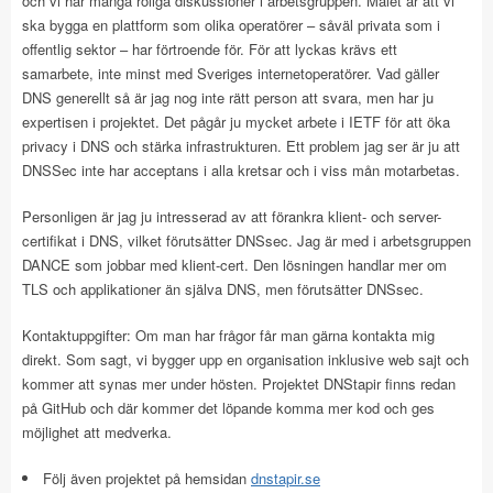
och vi har många roliga diskussioner i arbetsgruppen. Målet är att vi
ska bygga en plattform som olika operatörer – såväl privata som i
offentlig sektor – har förtroende för. För att lyckas krävs ett
samarbete, inte minst med Sveriges internetoperatörer. Vad gäller
DNS generellt så är jag nog inte rätt person att svara, men har ju
expertisen i projektet. Det pågår ju mycket arbete i IETF för att öka
privacy i DNS och stärka infrastrukturen. Ett problem jag ser är ju att
DNSSec inte har acceptans i alla kretsar och i viss mån motarbetas.
Personligen är jag ju intresserad av att förankra klient- och server-
certifikat i DNS, vilket förutsätter DNSsec. Jag är med i arbetsgruppen
DANCE som jobbar med klient-cert. Den lösningen handlar mer om
TLS och applikationer än själva DNS, men förutsätter DNSsec.
Kontaktuppgifter: Om man har frågor får man gärna kontakta mig
direkt. Som sagt, vi bygger upp en organisation inklusive web sajt och
kommer att synas mer under hösten. Projektet DNStapir finns redan
på GitHub och där kommer det löpande komma mer kod och ges
möjlighet att medverka.
Följ även projektet på hemsidan
dnstapir.se