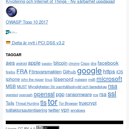
Kryptering och Internet of Things - Ny sårbarhet uppdagad
OWASP Topp 10 2017
Detta är nytt i PCI DSS v3.2
TAGGAR
aes
apple
facebook
bitcoin
Cisco
dns
android
chrome
bakdörr
google
FRA
https
Försvarsmakten
Github
iOS
firefox
microsoft
lösenord
iphone
md5
john the ripper
linux
malware
nsa
MSB
Myndigheten för samhällsskydd och beredskap
MUST
ssl
openssl
pgp
rsa
ransomware
rce
openssh
openbsd
tor
tls
Tails
truecrypt
Threat Hunting
Tor Browser
vpn
twitter
tvåfaktorsautentisering
windows
Licens CC-BY-4.0