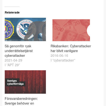
Relaterade
Så genomför rysk
Riksbanken: Cyberattacker
underrättelsetjänst
har blivit vanligare
cyberattacker
2016-06-16
2021-04-29
I ”cyberattacker”
I ”APT 29”
Försvarsberedningen:
Sverige behöver en