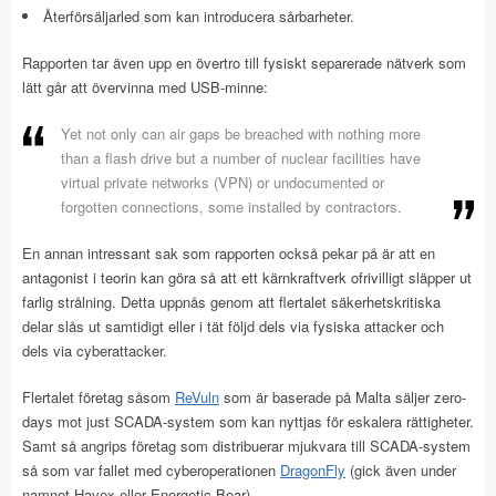
Återförsäljarled som kan introducera sårbarheter.
Rapporten tar även upp en övertro till fysiskt separerade nätverk som
lätt går att övervinna med USB-minne:
Yet not only can air gaps be breached with nothing more
than a flash drive but a number of nuclear facilities have
virtual private networks (VPN) or undocumented or
forgotten connections, some installed by contractors.
En annan intressant sak som rapporten också pekar på är att en
antagonist i teorin kan göra så att ett kärnkraftverk ofrivilligt släpper ut
farlig strålning. Detta uppnås genom att flertalet säkerhetskritiska
delar slås ut samtidigt eller i tät följd dels via fysiska attacker och
dels via cyberattacker.
Flertalet företag såsom
ReVuln
som är baserade på Malta säljer zero-
days mot just SCADA-system som kan nyttjas för eskalera rättigheter.
Samt så angrips företag som distribuerar mjukvara till SCADA-system
så som var fallet med cyberoperationen
DragonFly
(gick även under
namnet Havex eller Energetic Bear).