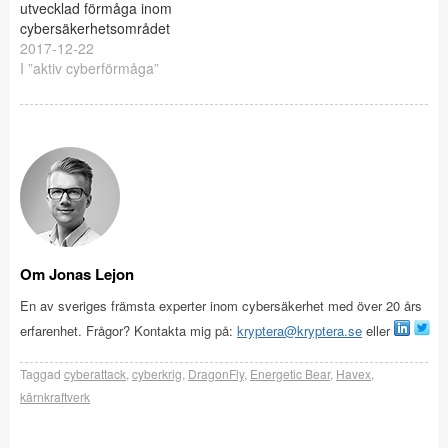
utvecklad förmåga inom
cybersäkerhetsområdet
2017-12-22
I ”aktiv cyberförmåga”
Om Jonas Lejon
En av sveriges främsta experter inom cybersäkerhet med över 20 års
erfarenhet. Frågor? Kontakta mig på:
kryptera@kryptera.se
eller
Taggad
cyberattack
,
cyberkrig
,
DragonFly
,
Energetic Bear
,
Havex
,
kärnkraftverk