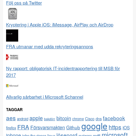
Följ oss på Twitter
Kryptering i Apple iOS: iMessage, AirPlay och AirDrop
FRA utmanar med udda rekryteringsannons
Ny rapport: obligatorisk IT-incidentrapportering till MSB för
2017
Allvarlig sårbarhet i Microsoft Schannel
TAGGAR
aes
apple
facebook
bitcoin
Cisco
dns
android
chrome
bakdörr
google
FRA
https
Försvarsmakten
Github
iOS
firefox
microsoft
lösenord
iphone
md5
john the ripper
linux
malware