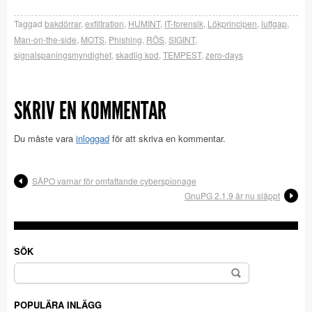
Taggad
bakdörrar
,
exfiltration
,
HUMINT
,
IT-forensik
,
Lökprincipen
,
luftgap
,
Man-on-the-side
,
MOTS
,
Phishing
,
RÖS
,
SIGINT
,
signalspaningsmyndighet
,
skadlig kod
,
TEMPEST
,
zero-days
SKRIV EN KOMMENTAR
Du måste vara
inloggad
för att skriva en kommentar.
SÄPO varnar för omfattande cyberspionage
GnuPG 2.1.9 är nu släppt
SÖK
Sök
efter:
POPULÄRA INLÄGG