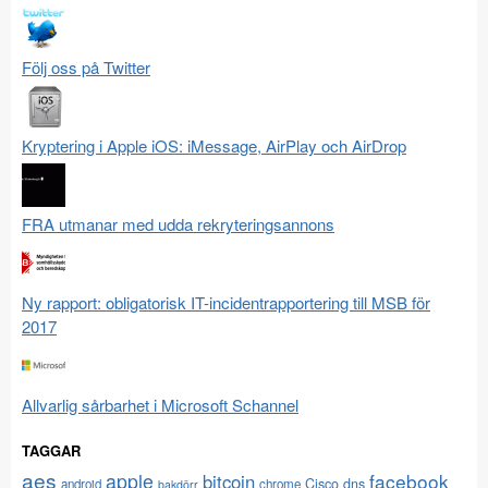
Följ oss på Twitter
Kryptering i Apple iOS: iMessage, AirPlay och AirDrop
FRA utmanar med udda rekryteringsannons
Ny rapport: obligatorisk IT-incidentrapportering till MSB för
2017
Allvarlig sårbarhet i Microsoft Schannel
TAGGAR
aes
apple
facebook
bitcoin
Cisco
dns
android
chrome
bakdörr