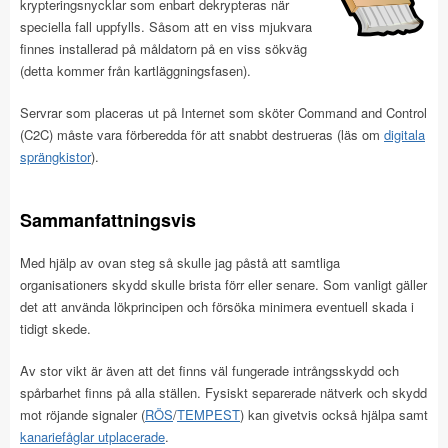
krypteringsnycklar som enbart dekrypteras när
speciella fall uppfylls. Såsom att en viss mjukvara
finnes installerad på måldatorn på en viss sökväg
(detta kommer från kartläggningsfasen).
Servrar som placeras ut på Internet som sköter Command and Control
(C2C) måste vara förberedda för att snabbt destrueras (läs om
digitala
sprängkistor
).
Sammanfattningsvis
Med hjälp av ovan steg så skulle jag påstå att samtliga
organisationers skydd skulle brista förr eller senare. Som vanligt gäller
det att använda lökprincipen och försöka minimera eventuell skada i
tidigt skede.
Av stor vikt är även att det finns väl fungerade intrångsskydd och
spårbarhet finns på alla ställen. Fysiskt separerade nätverk och skydd
mot röjande signaler (
RÖS
/
TEMPEST
) kan givetvis också hjälpa samt
kanariefåglar utplacerade
.