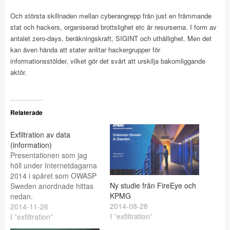
Och största skillnaden mellan cyberangrepp från just en främmande
stat och hackers, organiserad brottslighet etc är resurserna. I form av
antalet zero-days, beräkningskraft, SIGINT och uthållighet. Men det
kan även hända att stater anlitar hackergrupper för
informationsstölder, vilket gör det svårt att urskilja bakomliggande
aktör.
Relaterade
Exfiltration av data
(information)
Presentationen som jag
höll under Internetdagarna
2014 i spåret som OWASP
Ny studie från FireEye och
Sweden anordnade hittas
KPMG
nedan.
2014-08-28
Presentationen handlade
2014-11-26
I ”exfiltration”
om hur skadlig kod stjäl
I ”exfiltration”
information från system via