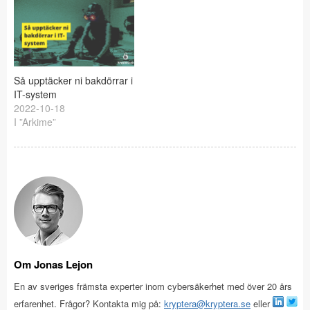
olika kanaler samt hur
denna exfiltration kan
upptäckas. Tyvärr blev
formateringen inte helt
optimal när presentationen
laddades upp till
Så upptäcker ni bakdörrar i
Slideshare. Exfiltration av
IT-system
data (information) from
2022-10-18
Jonas Lejon
I ”Arkime”
Om Jonas Lejon
En av sveriges främsta experter inom cybersäkerhet med över 20 års
erfarenhet. Frågor? Kontakta mig på:
kryptera@kryptera.se
eller