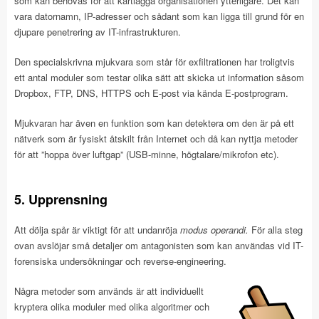
som kan behövas för att kartlägga organisationen ytterligare. Det kan
vara datornamn, IP-adresser och sådant som kan ligga till grund för en
djupare penetrering av IT-infrastrukturen.
Den specialskrivna mjukvara som står för exfiltrationen har troligtvis
ett antal moduler som testar olika sätt att skicka ut information såsom
Dropbox, FTP, DNS, HTTPS och E-post via kända E-postprogram.
Mjukvaran har även en funktion som kan detektera om den är på ett
nätverk som är fysiskt åtskilt från Internet och då kan nyttja metoder
för att ”hoppa över luftgap” (USB-minne, högtalare/mikrofon etc).
5. Upprensning
Att dölja spår är viktigt för att undanröja
modus operandi.
För alla steg
ovan avslöjar små detaljer om antagonisten som kan användas vid IT-
forensiska undersökningar och reverse-engineering.
Några metoder som används är att individuellt
kryptera olika moduler med olika algoritmer och