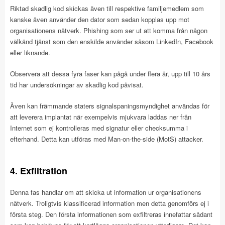
Riktad skadlig kod skickas även till respektive familjemedlem som
kanske även använder den dator som sedan kopplas upp mot
organisationens nätverk. Phishing som ser ut att komma från någon
välkänd tjänst som den enskilde använder såsom LinkedIn, Facebook
eller liknande.
Observera att dessa fyra faser kan pågå under flera år, upp till 10 års
tid har undersökningar av skadlig kod påvisat.
Även kan främmande staters signalspaningsmyndighet användas för
att leverera implantat när exempelvis mjukvara laddas ner från
Internet som ej kontrolleras med signatur eller checksumma i
efterhand. Detta kan utföras med Man-on-the-side (MotS) attacker.
4. Exfiltration
Denna fas handlar om att skicka ut information ur organisationens
nätverk. Troligtvis klassificerad information men detta genomförs ej i
första steg. Den första informationen som exfiltreras innefattar sådant