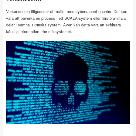
Verkansdelen tillgodoser att målet med cybervapnet uppnås. Det kan
vara att påverka en process i ett SCADA-system eller förstöra vitala
delar i samhällskritiska system. Även kan detta vara att exfiltrera
känslig information från målsystemet.