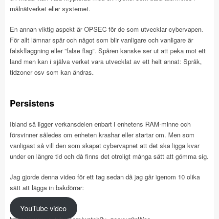
målnätverket eller systemet.
En annan viktig aspekt är OPSEC för de som utvecklar cybervapen.
För allt lämnar spår och något som blir vanligare och vanligare är
falskflaggning eller ”false flag”. Spåren kanske ser ut att peka mot ett
land men kan i själva verket vara utvecklat av ett helt annat: Språk,
tidzoner osv som kan ändras.
Persistens
Ibland så ligger verkansdelen enbart i enhetens RAM-minne och
försvinner således om enheten krashar eller startar om. Men som
vanligast så vill den som skapat cybervapnet att det ska ligga kvar
under en längre tid och då finns det otroligt många sätt att gömma sig.
Jag gjorde denna video för ett tag sedan då jag går igenom 10 olika
sätt att lägga in bakdörrar:
YouTube video