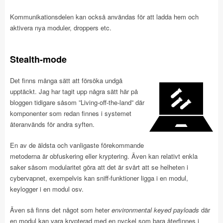
Kommunikationsdelen kan också användas för att ladda hem och
aktivera nya moduler, droppers etc.
Stealth-mode
Det finns många sätt att försöka undgå
upptäckt. Jag har tagit upp några sätt här på
bloggen tidigare såsom ”Living-off-the-land” där
komponenter som redan finnes i systemet
återanvänds för andra syften.
En av de äldsta och vanligaste förekommande
metoderna är obfuskering eller kryptering. Även kan relativt enkla
saker såsom modularitet göra att det är svårt att se helheten i
cybervapnet, exempelvis kan sniff-funktioner ligga i en modul,
keylogger i en modul osv.
Även så finns det något som heter
environmental keyed payloads
där
en modul kan vara krypterad med en nyckel som bara återfinnes i