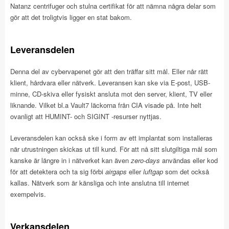
Natanz centrifuger och stulna certifikat för att nämna några delar som
gör att det troligtvis ligger en stat bakom.
Leveransdelen
Denna del av cybervapenet gör att den träffar sitt mål. Eller når rätt
klient, hårdvara eller nätverk. Leveransen kan ske via E-post, USB-
minne, CD-skiva eller fysiskt ansluta mot den server, klient, TV eller
liknande. Vilket bl.a Vault7 läckorna från CIA visade på. Inte helt
ovanligt att HUMINT- och SIGINT -resurser nyttjas.
Leveransdelen kan också ske i form av ett implantat som installeras
när utrustningen skickas ut till kund. För att nå sitt slutgiltiga mål som
kanske är längre in i nätverket kan även
zero-days
användas eller kod
för att detektera och ta sig förbi
airgaps
eller
luftgap
som det också
kallas. Nätverk som är känsliga och inte anslutna till internet
exempelvis.
Verkansdelen