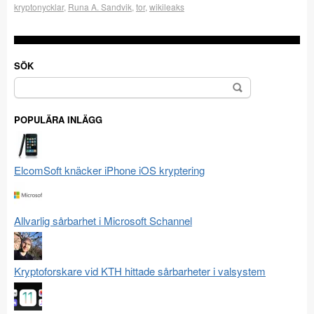
kryptonycklar
,
Runa A. Sandvik
,
tor
,
wikileaks
SÖK
Sök
efter:
POPULÄRA INLÄGG
ElcomSoft knäcker iPhone iOS kryptering
Allvarlig sårbarhet i Microsoft Schannel
Kryptoforskare vid KTH hittade sårbarheter i valsystem