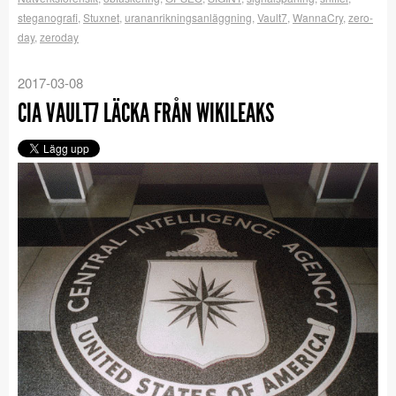
steganografi
,
Stuxnet
,
urananrikningsanläggning
,
Vault7
,
WannaCry
,
zero-
day
,
zeroday
2017-03-08
CIA VAULT7 LÄCKA FRÅN WIKILEAKS