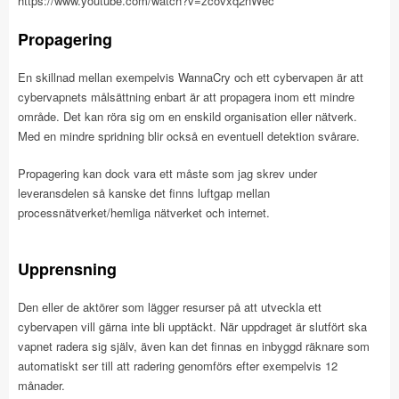
https://www.youtube.com/watch?v=zcovxq2nWec
Propagering
En skillnad mellan exempelvis WannaCry och ett cybervapen är att
cybervapnets målsättning enbart är att propagera inom ett mindre
område. Det kan röra sig om en enskild organisation eller nätverk.
Med en mindre spridning blir också en eventuell detektion svårare.
Propagering kan dock vara ett måste som jag skrev under
leveransdelen så kanske det finns luftgap mellan
processnätverket/hemliga nätverket och internet.
Upprensning
Den eller de aktörer som lägger resurser på att utveckla ett
cybervapen vill gärna inte bli upptäckt. När uppdraget är slutfört ska
vapnet radera sig själv, även kan det finnas en inbyggd räknare som
automatiskt ser till att radering genomförs efter exempelvis 12
månader.