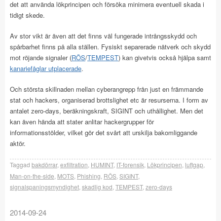
det att använda lökprincipen och försöka minimera eventuell skada i
tidigt skede.
Av stor vikt är även att det finns väl fungerade intrångsskydd och
spårbarhet finns på alla ställen. Fysiskt separerade nätverk och skydd
mot röjande signaler (
RÖS
/
TEMPEST
) kan givetvis också hjälpa samt
kanariefåglar utplacerade
.
Och största skillnaden mellan cyberangrepp från just en främmande
stat och hackers, organiserad brottslighet etc är resurserna. I form av
antalet zero-days, beräkningskraft, SIGINT och uthållighet. Men det
kan även hända att stater anlitar hackergrupper för
informationsstölder, vilket gör det svårt att urskilja bakomliggande
aktör.
Taggad
bakdörrar
,
exfiltration
,
HUMINT
,
IT-forensik
,
Lökprincipen
,
luftgap
,
Man-on-the-side
,
MOTS
,
Phishing
,
RÖS
,
SIGINT
,
signalspaningsmyndighet
,
skadlig kod
,
TEMPEST
,
zero-days
2014-09-24