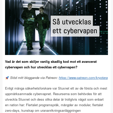
Vad är det som skiljer vanlig skadlig kod mot ett avancerat
cybervapen och hur utvecklas ett cybervapen?
Stöd mitt bloggande via Patreon:
https://www.patreon.com/kryptera
Enligt många säkerhetsforskare var Stuxnet ett av de första och mest
uppmärksammade cybervapnet. Resurserna som behövdes för att
utveckla Stuxnet och dess olika delar är troligtvis något som enbart
en nation har: Flertalet programspråk, mängder av moduler, flertalet
zero-days, kunskap om urananrikningsanläggningen