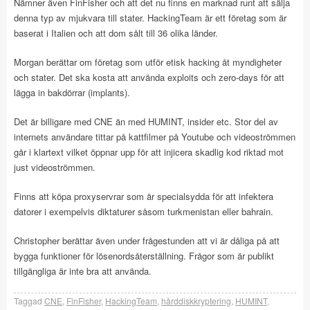
Nämner även FinFisher och att det nu finns en marknad runt att sälja
denna typ av mjukvara till stater. HackingTeam är ett företag som är
baserat i Italien och att dom sålt till 36 olika länder.
Morgan berättar om företag som utför etisk hacking åt myndigheter
och stater. Det ska kosta att använda exploits och zero-days för att
lägga in bakdörrar (implants).
Det är billigare med CNE än med HUMINT, insider etc. Stor del av
internets användare tittar på kattfilmer på Youtube och videoströmmen
går i klartext vilket öppnar upp för att injicera skadlig kod riktad mot
just videoströmmen.
Finns att köpa proxyservrar som är specialsydda för att infektera
datorer i exempelvis diktaturer såsom turkmenistan eller bahrain.
Christopher berättar även under frågestunden att vi är dåliga på att
bygga funktioner för lösenordsåterställning. Frågor som är publikt
tillgängliga är inte bra att använda.
Taggad
CNE
,
FinFisher
,
HackingTeam
,
hårddiskkryptering
,
HUMINT
,