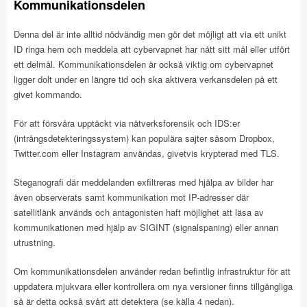
Kommunikationsdelen
Denna del är inte alltid nödvändig men gör det möjligt att via ett unikt
ID ringa hem och meddela att cybervapnet har nått sitt mål eller utfört
ett delmål. Kommunikationsdelen är också viktig om cybervapnet
ligger dolt under en längre tid och ska aktivera verkansdelen på ett
givet kommando.
För att försvåra upptäckt via nätverksforensik och IDS:er
(intrångsdetekteringssystem) kan populära sajter såsom Dropbox,
Twitter.com eller Instagram användas, givetvis krypterad med TLS.
Steganografi där meddelanden exfiltreras med hjälpa av bilder har
även observerats samt kommunikation mot IP-adresser där
satellitlänk används och antagonisten haft möjlighet att läsa av
kommunikationen med hjälp av SIGINT (signalspaning) eller annan
utrustning.
Om kommunikationsdelen använder redan befintlig infrastruktur för att
uppdatera mjukvara eller kontrollera om nya versioner finns tillgängliga
så är detta också svårt att detektera (se källa 4 nedan).