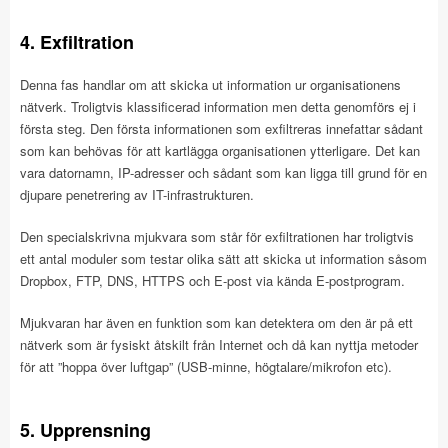
4. Exfiltration
Denna fas handlar om att skicka ut information ur organisationens
nätverk. Troligtvis klassificerad information men detta genomförs ej i
första steg. Den första informationen som exfiltreras innefattar sådant
som kan behövas för att kartlägga organisationen ytterligare. Det kan
vara datornamn, IP-adresser och sådant som kan ligga till grund för en
djupare penetrering av IT-infrastrukturen.
Den specialskrivna mjukvara som står för exfiltrationen har troligtvis
ett antal moduler som testar olika sätt att skicka ut information såsom
Dropbox, FTP, DNS, HTTPS och E-post via kända E-postprogram.
Mjukvaran har även en funktion som kan detektera om den är på ett
nätverk som är fysiskt åtskilt från Internet och då kan nyttja metoder
för att ”hoppa över luftgap” (USB-minne, högtalare/mikrofon etc).
5. Upprensning