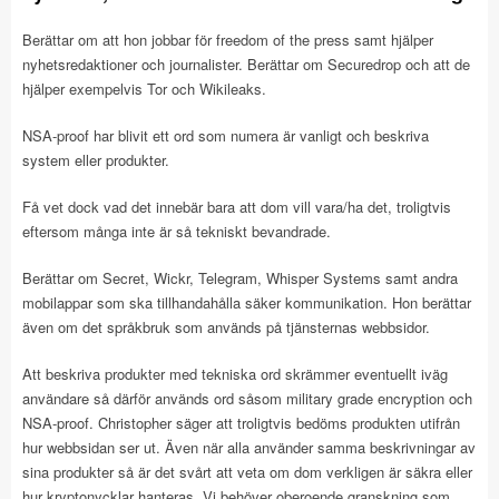
Berättar om att hon jobbar för freedom of the press samt hjälper
nyhetsredaktioner och journalister. Berättar om Securedrop och att de
hjälper exempelvis Tor och Wikileaks.
NSA-proof har blivit ett ord som numera är vanligt och beskriva
system eller produkter.
Få vet dock vad det innebär bara att dom vill vara/ha det, troligtvis
eftersom många inte är så tekniskt bevandrade.
Berättar om Secret, Wickr, Telegram, Whisper Systems samt andra
mobilappar som ska tillhandahålla säker kommunikation. Hon berättar
även om det språkbruk som används på tjänsternas webbsidor.
Att beskriva produkter med tekniska ord skrämmer eventuellt iväg
användare så därför används ord såsom military grade encryption och
NSA-proof. Christopher säger att troligtvis bedöms produkten utifrån
hur webbsidan ser ut. Även när alla använder samma beskrivningar av
sina produkter så är det svårt att veta om dom verkligen är säkra eller
hur kryptonycklar hanteras. Vi behöver oberoende granskning som