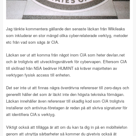
Jag tänkte kommentera gällande den senaste läckan från Wikileaks
som inkluderar en stor mängd olika cyber-relaterade verktyg, metoder
etc från vad som sägs är CIA.
Läckan ser ut att komma från något inom CIA som heter devlan.net
och är troligtvis ett utvecklingsnätverk för cybervapen. Eftersom CIA
till skillnad från NSA bedriver HUMINT så kräver majoriteten av
verktygen fysisk access till enheten.
Det ser inte ut att finnas några överdrivna referenser till zero-days och
generellt håller det som är läckt inte den högsta tekniska förmågan.
Läckan innehåller även referenser till skadlig kod som CIA troligtvis
installerar och antivirus-företagen är redan på att skriva signaturer för
att identifiera CIA:s verktyg.
Viktigt också att tillägga är att om du kan ta dig in på en mobiltelefon
genom att utnyttja sårbarheter så kommer du givetvis också åt