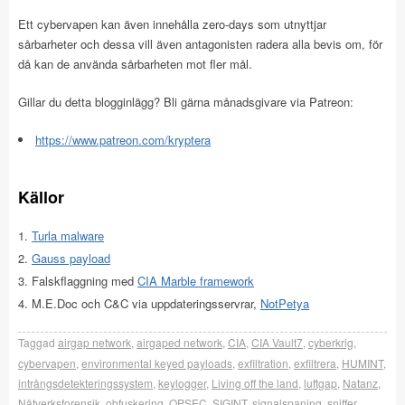
Ett cybervapen kan även innehålla zero-days som utnyttjar
sårbarheter och dessa vill även antagonisten radera alla bevis om, för
då kan de använda sårbarheten mot fler mål.
Gillar du detta blogginlägg? Bli gärna månadsgivare via Patreon:
https://www.patreon.com/kryptera
Källor
Turla malware
Gauss payload
Falskflaggning med
CIA Marble framework
M.E.Doc och C&C via uppdateringsservrar,
NotPetya
Taggad
airgap network
,
airgaped network
,
CIA
,
CIA Vault7
,
cyberkrig
,
cybervapen
,
environmental keyed payloads
,
exfiltration
,
exfiltrera
,
HUMINT
,
intrångsdetekteringssystem
,
keylogger
,
Living off the land
,
luftgap
,
Natanz
,
Nätverksforensik
,
obfuskering
,
OPSEC
,
SIGINT
,
signalspaning
,
sniffer
,