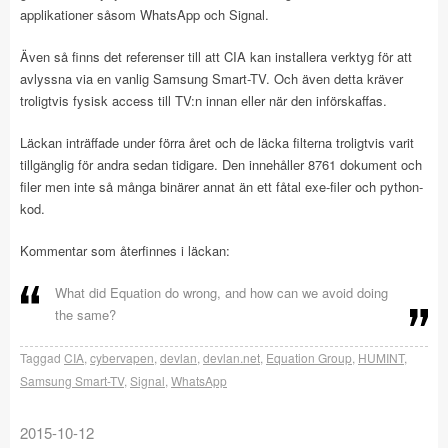
applikationer såsom WhatsApp och Signal.
Även så finns det referenser till att CIA kan installera verktyg för att
avlyssna via en vanlig Samsung Smart-TV. Och även detta kräver
troligtvis fysisk access till TV:n innan eller när den införskaffas.
Läckan inträffade under förra året och de läcka filterna troligtvis varit
tillgänglig för andra sedan tidigare. Den innehåller 8761 dokument och
filer men inte så många binärer annat än ett fåtal exe-filer och python-
kod.
Kommentar som återfinnes i läckan:
What did Equation do wrong, and how can we avoid doing
the same?
Taggad
CIA
,
cybervapen
,
devlan
,
devlan.net
,
Equation Group
,
HUMINT
,
Samsung Smart-TV
,
Signal
,
WhatsApp
2015-10-12