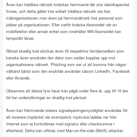
Även kan trådlösa nätverk knäckas hemmavid där stor datorkapacitet
finnes, och detta gäller inte enbart trådlösa nätverk ute hos
målorganisationen men även på hemmanätverk hos personal som
jobbar på organisationen. Eller varför knäcka lösenordet när en
mobiltelefon eller annan enhet som innehåller Wifi-lösenordet kan
temporärt lånas.
Riktad skadlig kod skickas även till respektive familjemedlem som
kanske även använder den dator som sedan kopplas upp mot
organisationens nätverk. Phishing som ser ut att komma från någon
välkänd tjänst som den enskilde använder såsom LinkedIn, Facebook
eller liknande.
Observera att dessa fyra faser kan pågå under flera år, upp till 10 års
tid har undersökningar av skadlig kod påvisat.
Även kan främmande staters signalspaningsmyndighet användas för
att leverera implantat när exempelvis mjukvara laddas ner från
Internet som ej kontrolleras med signatur eller checksumma i
efterhand. Detta kan utföras med Man-on-the-side (MotS) attacker.