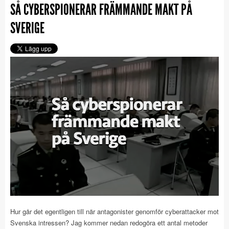
SÅ CYBERSPIONERAR FRÄMMANDE MAKT PÅ
SVERIGE
Hur går det egentligen till när antagonister genomför cyberattacker mot
Svenska intressen? Jag kommer nedan redogöra ett antal metoder