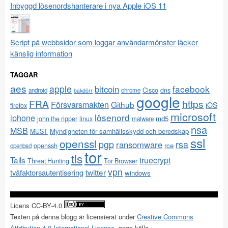
Inbyggd lösenordshanterare i nya Apple iOS 11
Script på webbsidor som loggar användarmönster läcker
känslig information
TAGGAR
aes
apple
facebook
bitcoin
Cisco
dns
android
chrome
bakdörr
google
FRA
https
Försvarsmakten
Github
iOS
firefox
microsoft
lösenord
iphone
md5
john the ripper
linux
malware
nsa
MSB
Myndigheten för samhällsskydd och beredskap
MUST
ssl
openssl
pgp
rsa
ransomware
rce
openssh
openbsd
tor
tls
Tails
truecrypt
Threat Hunting
Tor Browser
vpn
twitter
tvåfaktorsautentisering
windows
Licens CC-BY-4.0
Texten på denna blogg är licensierat under
Creative Commons
Attribution 4.0 International License
, ange källa.