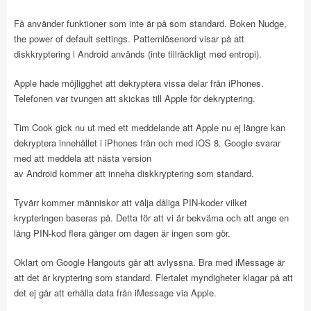
Få använder funktioner som inte är på som standard. Boken Nudge,
the power of default settings. Patternlösenord visar på att
diskkryptering i Android används (inte tillräckligt med entropi).
Apple hade möjligghet att dekryptera vissa delar från iPhones.
Telefonen var tvungen att skickas till Apple för dekryptering.
Tim Cook gick nu ut med ett meddelande att Apple nu ej längre kan
dekryptera innehållet i iPhones från och med iOS 8. Google svarar
med att meddela att nästa version
av Android kommer att inneha diskkryptering som standard.
Tyvärr kommer människor att välja dåliga PIN-koder vilket
krypteringen baseras på. Detta för att vi är bekväma och att ange en
lång PIN-kod flera gånger om dagen är ingen som gör.
Oklart om Google Hangouts går att avlyssna. Bra med iMessage är
att det är kryptering som standard. Flertalet myndigheter klagar på att
det ej går att erhålla data från iMessage via Apple.