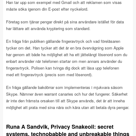
Han tar upp som exempel med Gmail och att reklamen som visas
måste söka igenom din E-post efter nyckelord.
Företag som tjänar pengar direkt på sina användare istället för data
har lättare att använda kryptering som standard.
En fråga från publiken gällande fingeravtryck och vad föreläsaren
tycker om det. Han tycker att det är en bra övervägning som Apple
har genom att både ha möjlighet att ha ett jättelångt lösenord som du
enbart använder när telefonen startar om men annars använder du
fingeravtryck. Polisen kan tvinga dig dock att låsa upp telefonen
med ett fingeravtryck (precis som med lösenord).
En fråga gällande bakdörrar som implementeras i mjukvara såsom
Skype. Nämner även warrant canaries och hur det fungerer. Säkerhet
är inte den främsta orsaken till att Skype används, det är att inneha
möjlighet att prata med sina nära och kära utan att betala dyra pengar.
Runa A Sandvik, Privacy Snakeoil: secret
systems, technobabble and unbreakable things