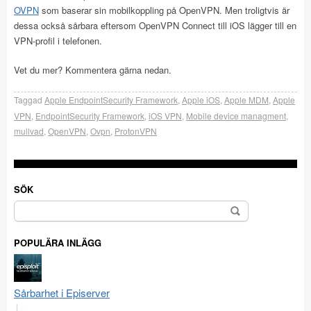
OVPN
som baserar sin mobilkoppling på OpenVPN. Men troligtvis är
dessa också sårbara eftersom OpenVPN Connect till iOS lägger till en
VPN-profil i telefonen.
Vet du mer? Kommentera gärna nedan.
Taggad
Apple EndpointSecurity Framework
,
Apple iOS
,
Apple MDM
,
Apple
VPN
,
EndpointSecurity Framework
,
iOS VPN
,
Mobile device managment
,
mullvad
,
OpenVPN
,
Ovpn
,
ProtonVPN
SÖK
Sök
efter:
POPULÄRA INLÄGG
Sårbarhet i Episerver