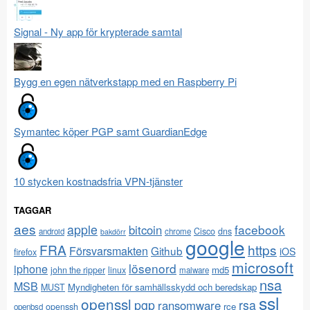
Signal - Ny app för krypterade samtal
Bygg en egen nätverkstapp med en Raspberry Pi
Symantec köper PGP samt GuardianEdge
10 stycken kostnadsfria VPN-tjänster
TAGGAR
aes
apple
facebook
bitcoin
Cisco
dns
android
chrome
bakdörr
google
FRA
https
Försvarsmakten
Github
iOS
firefox
microsoft
lösenord
iphone
md5
john the ripper
linux
malware
nsa
MSB
Myndigheten för samhällsskydd och beredskap
MUST
ssl
openssl
pgp
rsa
ransomware
rce
openssh
openbsd