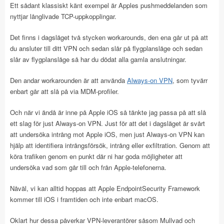
Ett sådant klassiskt känt exempel är Apples pushmeddelanden som
nyttjar långlivade TCP-uppkopplingar.
Det finns i dagsläget två stycken workarounds, den ena går ut på att
du ansluter till ditt VPN och sedan slår på flygplansläge och sedan
slår av flygplansläge så har du dödat alla gamla anslutningar.
Den andar workarounden är att använda
Always-on VPN
, som tyvärr
enbart går att slå på via MDM-profiler.
Och när vi ändå är inne på Apple iOS så tänkte jag passa på att slå
ett slag för just Always-on VPN. Just för att det i dagsläget är svårt
att undersöka intrång mot Apple iOS, men just Always-on VPN kan
hjälp att identifiera intrångsförsök, intrång eller exfiltration. Genom att
köra trafiken genom en punkt där ni har goda möjligheter att
undersöka vad som går till och från Apple-telefonerna.
Nåväl, vi kan alltid hoppas att Apple EndpointSecurity Framework
kommer till iOS i framtiden och inte enbart macOS.
Oklart hur dessa påverkar VPN-leverantörer såsom Mullvad och