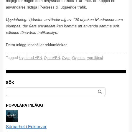
möjligt för någon som avlyssnar in-trafik + ut-trafik att koppla en
användares riktiga IP-adress till utgående trafik.
Uppdatering: Tjänsten använder sig av 120 stycken IP-adresser som
slumpas, där flera användare kan komma att använda samma och
således försvåras trafikanalys.
Detta inlägg innehåller reklamlänkar.
Taggad
krypterad VPN
,
OpenVPN
,
Ovpn
,
Ovpn.se
,
vpn-tjänst
SÖK
Sök
efter:
POPULÄRA INLÄGG
Sårbarhet i Episerver