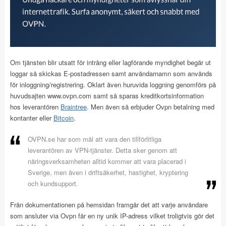
Om tjänsten blir utsatt för intrång eller lagförande myndighet begär ut
loggar så skickas E-postadressen samt användarnamn som används
för inloggning/registrering. Oklart även huruvida loggning genomförs på
huvudsajten www.ovpn.com samt så sparas kreditkortsinformation
hos leverantören
Braintree
. Men även så erbjuder Ovpn betalning med
kontanter eller
Bitcoin
.
OVPN.se har som mål att vara den tillförlitliga
leverantören av VPN-tjänster. Detta sker genom att
näringsverksamheten alltid kommer att vara placerad i
Sverige, men även i driftsäkerhet, hastighet, kryptering
och kundsupport.
Från dokumentationen på hemsidan framgår det att varje användare
som ansluter via Ovpn får en ny unik IP-adress vilket troligtvis gör det