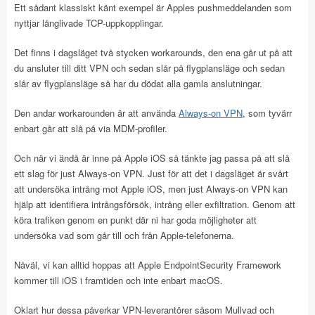
Ett sådant klassiskt känt exempel är Apples pushmeddelanden som
nyttjar långlivade TCP-uppkopplingar.
Det finns i dagsläget två stycken workarounds, den ena går ut på att
du ansluter till ditt VPN och sedan slår på flygplansläge och sedan
slår av flygplansläge så har du dödat alla gamla anslutningar.
Den andar workarounden är att använda
Always-on VPN
, som tyvärr
enbart går att slå på via MDM-profiler.
Och när vi ändå är inne på Apple iOS så tänkte jag passa på att slå
ett slag för just Always-on VPN. Just för att det i dagsläget är svårt
att undersöka intrång mot Apple iOS, men just Always-on VPN kan
hjälp att identifiera intrångsförsök, intrång eller exfiltration. Genom att
köra trafiken genom en punkt där ni har goda möjligheter att
undersöka vad som går till och från Apple-telefonerna.
Nåväl, vi kan alltid hoppas att Apple EndpointSecurity Framework
kommer till iOS i framtiden och inte enbart macOS.
Oklart hur dessa påverkar VPN-leverantörer såsom Mullvad och