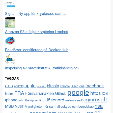
Signal - Ny app för krypterade samtal
Amazon S3 stödjer kryptering i molnet
Bakdörrar identifierade på Docker Hub
Inspelning av nätverkstrafik (trafikinspelning)
TAGGAR
aes
apple
facebook
bitcoin
Cisco
dns
android
chrome
bakdörr
google
FRA
https
Försvarsmakten
Github
iOS
firefox
microsoft
lösenord
iphone
md5
john the ripper
linux
malware
nsa
MSB
Myndigheten för samhällsskydd och beredskap
MUST
ssl
openssl
pgp
rsa
ransomware