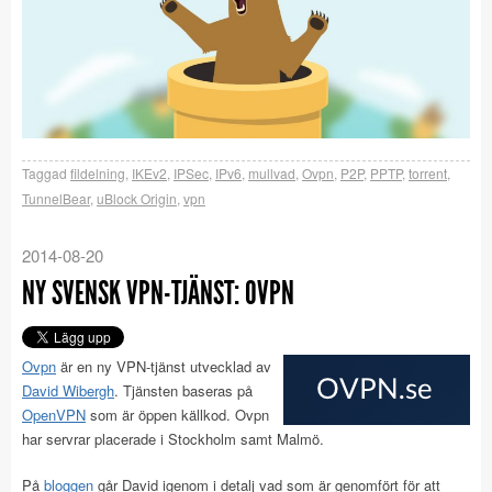
Taggad
fildelning
,
IKEv2
,
IPSec
,
IPv6
,
mullvad
,
Ovpn
,
P2P
,
PPTP
,
torrent
,
TunnelBear
,
uBlock Origin
,
vpn
2014-08-20
NY SVENSK VPN-TJÄNST: OVPN
Ovpn
är en ny VPN-tjänst utvecklad av
David Wibergh
. Tjänsten baseras på
OpenVPN
som är öppen källkod. Ovpn
har servrar placerade i Stockholm samt Malmö.
På
bloggen
går David igenom i detalj vad som är genomfört för att