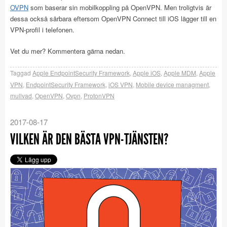
OVPN
som baserar sin mobilkoppling på OpenVPN. Men troligtvis är
dessa också sårbara eftersom OpenVPN Connect till iOS lägger till en
VPN-profil i telefonen.
Vet du mer? Kommentera gärna nedan.
Taggad
Apple EndpointSecurity Framework
,
Apple iOS
,
Apple MDM
,
Apple
VPN
,
EndpointSecurity Framework
,
iOS VPN
,
Mobile device managment
,
mullvad
,
OpenVPN
,
Ovpn
,
ProtonVPN
2017-08-17
VILKEN ÄR DEN BÄSTA VPN-TJÄNSTEN?