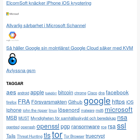
ElcomSoft knäcker iPhone iOS kryptering
Allvarlig sårbarhet i Microsoft Schannel
Så håller Google sin molntjänst Google Cloud säker med KVM
Avlyssna gsm
TAGGAR
aes
apple
facebook
bitcoin
Cisco
dns
android
chrome
bakdörr
google
FRA
https
Försvarsmakten
Github
iOS
firefox
microsoft
lösenord
iphone
md5
john the ripper
linux
malware
nsa
MSB
Myndigheten för samhällsskydd och beredskap
MUST
ssl
openssl
pgp
rsa
ransomware
rce
openssh
openbsd
tor
tls
Tails
truecrypt
Threat Hunting
Tor Browser