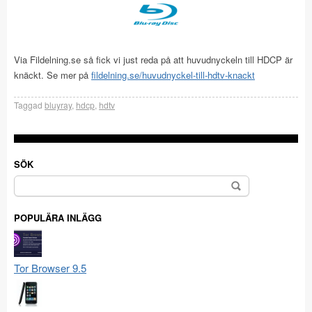
Via Fildelning.se så fick vi just reda på att huvudnyckeln till HDCP är
knäckt. Se mer på
fildelning.se/huvudnyckel-till-hdtv-knackt
Taggad
bluyray
,
hdcp
,
hdtv
SÖK
Sök
efter:
POPULÄRA INLÄGG
Tor Browser 9.5