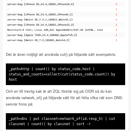
Det är även möjligt att använda cut() på följande sätt exempelvis:
_path=http | count() by status_code,host |
status_and_counts=collect(cut(status_code,count)) by
host
Och en till trevlig sak är att ZQL förstår sig på CIDR så du kan
använda network_of() på följande sätt för att hitta vilka nät som DNS-
servrar finns på:
_path=dns | put classnet=network_of(id.resp_h) | cut
classnet | count() by classnet | sort -r