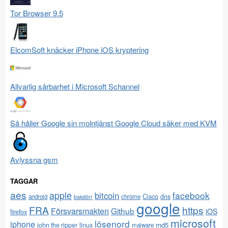
Tor Browser 9.5
ElcomSoft knäcker iPhone iOS kryptering
Allvarlig sårbarhet i Microsoft Schannel
Så håller Google sin molntjänst Google Cloud säker med KVM
Avlyssna gsm
TAGGAR
aes
apple
facebook
bitcoin
Cisco
dns
android
chrome
bakdörr
google
FRA
https
Försvarsmakten
Github
iOS
firefox
microsoft
lösenord
iphone
md5
john the ripper
linux
malware