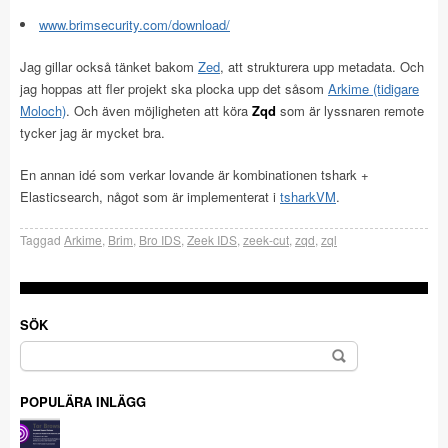
www.brimsecurity.com/download/
Jag gillar också tänket bakom
Zed
, att strukturera upp metadata. Och
jag hoppas att fler projekt ska plocka upp det såsom
Arkime (tidigare
Moloch)
. Och även möjligheten att köra
Zqd
som är lyssnaren remote
tycker jag är mycket bra.
En annan idé som verkar lovande är kombinationen tshark +
Elasticsearch, något som är implementerat i
tsharkVM
.
Taggad
Arkime
,
Brim
,
Bro IDS
,
Zeek IDS
,
zeek-cut
,
zqd
,
zql
SÖK
Sök
efter:
POPULÄRA INLÄGG