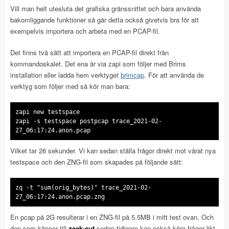
Vill man helt utesluta det grafiska gränssnittet och bara använda
bakomliggande funktioner så går detta också givetvis bra för att
exempelvis importera och arbeta med en PCAP-fil.
Det finns två sätt att importera en PCAP-fil direkt från
kommandoskalet. Det ena är via zapi som följer med Brims
installation eller ladda hem verktyget
brimcap
. För att använda de
verktyg som följer med så kör man bara:
zapi new testspace
zapi -s testspace postpcap trace_2021-02-
27_06:17:24.anon.pcap
Vilket tar 26 sekunder. Vi kan sedan ställa frågor direkt mot vårat nya
testspace och den ZNG-fil som skapades på följande sätt:
zq -t "sum(orig_bytes)" trace_2021-02-
27_06:17:24.anon.pcap.zng
En pcap på 2G resulterar i en ZNG-fil på 5.5MB i mitt test ovan. Och
den som känner till
zeek-cut
sedan tidigare kan också köra frågor likt