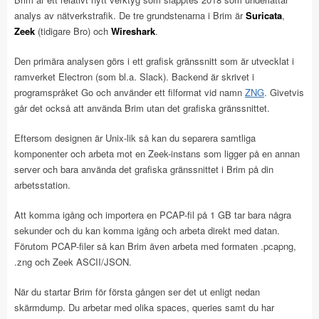
analys av nätverkstrafik. De tre grundstenarna i Brim är
Suricata
,
Zeek
(tidigare Bro) och
Wireshark
.
Den primära analysen görs i ett grafisk gränssnitt som är utvecklat i
ramverket Electron (som bl.a. Slack). Backend är skrivet i
programspråket Go och använder ett filformat vid namn
ZNG
. Givetvis
går det också att använda Brim utan det grafiska gränssnittet.
Eftersom designen är Unix-lik så kan du separera samtliga
komponenter och arbeta mot en Zeek-instans som ligger på en annan
server och bara använda det grafiska gränssnittet i Brim på din
arbetsstation.
Att komma igång och importera en PCAP-fil på 1 GB tar bara några
sekunder och du kan komma igång och arbeta direkt med datan.
Förutom PCAP-filer så kan Brim även arbeta med formaten .pcapng,
.zng och Zeek ASCII/JSON.
När du startar Brim för första gången ser det ut enligt nedan
skärmdump. Du arbetar med olika spaces, queries samt du har