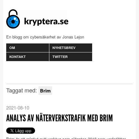
En blogg om cybersäkerhet av Jonas Lejon
OM
NYHETSBREV
KONTAKT
TWITTER
Taggat med:
Brim
2021-08-10
ANALYS AV NÄTERVERKSTRAFIK MED BRIM
Brim är ett relativt nytt verktyg som släpptes 2018 som underlättar