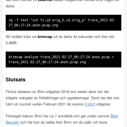
detta:
zq -f text "cut ts,id.orig_h,id.orig_p" trace_2021-02-
27_06:17:24.anon.pcap.zng
Att istället köra via
brimcap
så tar detta 34 sekunder och filen blir
5,8MB:
brimcap analyze trace_2021-02-27_06:17:24.anon.pcap >
trace_2021-02-27_06:17:24.anon.pcap.zng
Slutsats
Första releasen av Brim släpptes 2018 och sedan dess har det
släppts mängder av förbättringar och uppdateringar. Dock har det inte
hänt så mycket sedan Februari 2021 då version
0.24.0
släpptes.
Företaget bakom Brim har ca 7 anställda och går under namnet
Brim
Security
och här kan du ladda hem Brim om du själv vill testa: