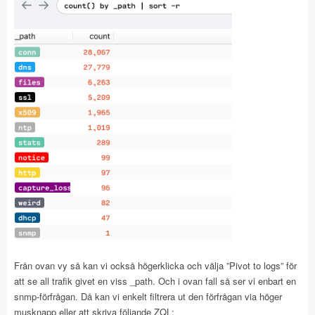
Från ovan vy så kan vi också högerklicka och välja ”Pivot to logs” för
att se all trafik givet en viss _path. Och i ovan fall så ser vi enbart en
snmp-förfrågan. Då kan vi enkelt filtrera ut den förfrågan via höger
musknapp eller att skriva följande ZQL: