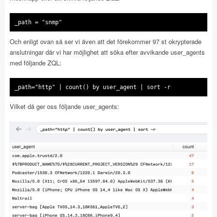
_path = "snmp"
Och enligt ovan så ser vi även att det förekommer 97 st okrypterade
anslutningar där vi har möjlighet att söka efter avvikande user_agents
med följande ZQL:
_path="http" | count() by user_agent | sort -r
Vilket då ger oss följande user_agents: