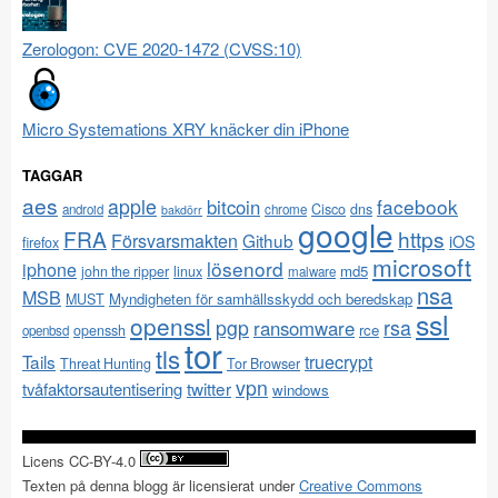
Zerologon: CVE 2020-1472 (CVSS:10)
Micro Systemations XRY knäcker din iPhone
TAGGAR
aes
apple
facebook
bitcoin
Cisco
dns
android
chrome
bakdörr
google
FRA
https
Försvarsmakten
Github
iOS
firefox
microsoft
lösenord
iphone
md5
john the ripper
linux
malware
nsa
MSB
Myndigheten för samhällsskydd och beredskap
MUST
ssl
openssl
pgp
rsa
ransomware
rce
openssh
openbsd
tor
tls
Tails
truecrypt
Threat Hunting
Tor Browser
vpn
twitter
tvåfaktorsautentisering
windows
Licens CC-BY-4.0
Texten på denna blogg är licensierat under
Creative Commons