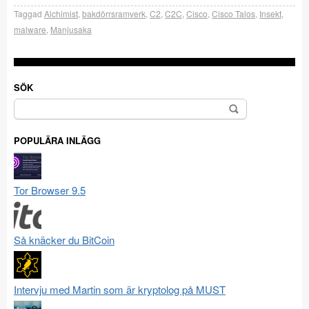
Taggad
Alchimist
,
bakdörrsramverk
,
C2
,
C2C
,
Cisco
,
Cisco Talos
,
Insekt
,
malware
,
Manjusaka
SÖK
Sök
efter:
POPULÄRA INLÄGG
Tor Browser 9.5
Så knäcker du BitCoin
Intervju med Martin som är kryptolog på MUST