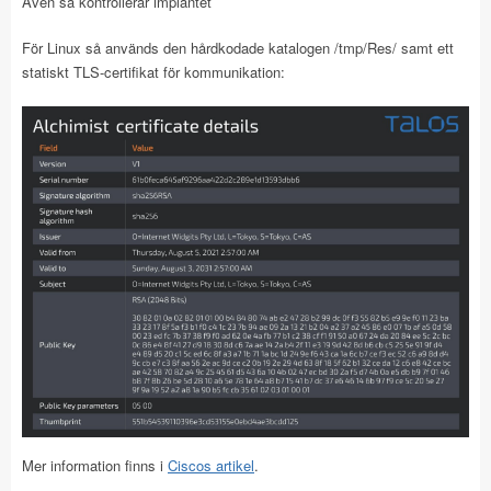
Även så kontrollerar implantet
För Linux så används den hårdkodade katalogen /tmp/Res/ samt ett
statiskt TLS-certifikat för kommunikation:
Mer information finns i
Ciscos artikel
.