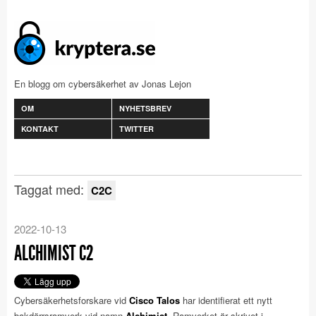
En blogg om cybersäkerhet av Jonas Lejon
OM
NYHETSBREV
KONTAKT
TWITTER
Taggat med:
C2C
2022-10-13
ALCHIMIST C2
Cybersäkerhetsforskare vid
Cisco Talos
har identifierat ett nytt
bakdörrsramverk vid namn
Alchimist
. Ramverket är skrivet i