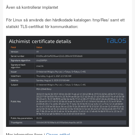
Även så kontrollerar implantet
För Linux så används den hårdkodade katalogen /tmp/Res/ samt ett
statiskt TLS-certifikat för kommunikation:
Mer information finns i
Ciscos artikel
.