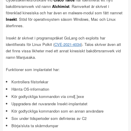
bakdörrsramverk vid namn
Alchimist
. Ramverket är skrivet i
förenklad kinesiska och har även en malware-modul som fått namnet
Insekt
. Stöd för operativsystem såsom Windows, Mac och Linux
återfinnes.
Insekt är skrivet i programspråket GoLang och exploits har
identifierats för Linux Polkit (
CVE-2021-4034
). Talos skriver även att
det finns vissa likheter med ett annat kinesiskt bakdörrsramverk vid
namn Manjusaka.
Funktioner som implantatet har:
Kontrollera filstorlekar
Hämta OS-information
Kör godtyckliga kommandon via cmd[.]exe
Uppgradera det nuvarande Insekt-implantatet
Kör godtyckliga kommandon som en annan användare
Sov under tidsperioder som definieras av C2
Börja/sluta ta skärmdumpar