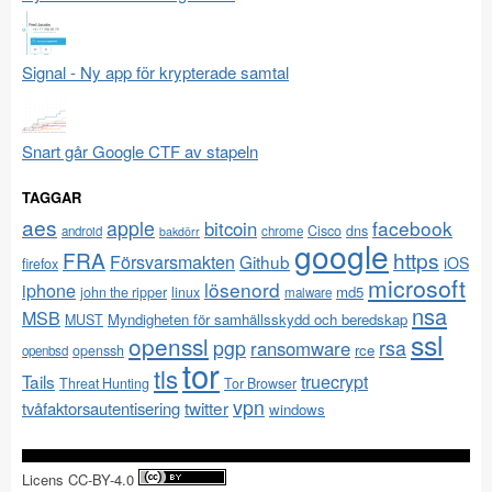
Signal - Ny app för krypterade samtal
Snart går Google CTF av stapeln
TAGGAR
aes
apple
facebook
bitcoin
Cisco
dns
android
chrome
bakdörr
google
FRA
https
Försvarsmakten
Github
iOS
firefox
microsoft
lösenord
iphone
md5
john the ripper
linux
malware
nsa
MSB
Myndigheten för samhällsskydd och beredskap
MUST
ssl
openssl
pgp
rsa
ransomware
rce
openssh
openbsd
tor
tls
Tails
truecrypt
Threat Hunting
Tor Browser
vpn
twitter
tvåfaktorsautentisering
windows
Licens CC-BY-4.0