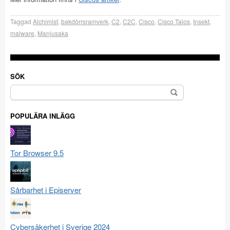
Taggad
Alchimist
,
bakdörrsramverk
,
C2
,
C2C
,
Cisco
,
Cisco Talos
,
Insekt
,
malware
,
Manjusaka
SÖK
Sök
efter:
POPULÄRA INLÄGG
Tor Browser 9.5
Sårbarhet i Episerver
Cybersäkerhet i Sverige 2024