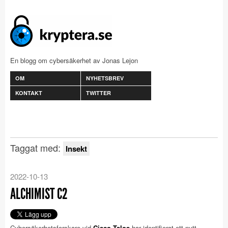
En blogg om cybersäkerhet av Jonas Lejon
OM
NYHETSBREV
KONTAKT
TWITTER
Taggat med:
Insekt
2022-10-13
ALCHIMIST C2
Cybersäkerhetsforskare vid
Cisco Talos
har identifierat ett nytt