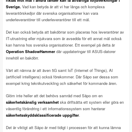
riktas mot mål i andra länder kan få allvarliga följdverkningar i
Sverige.
Vad kan betyda är att vi har långa och komplexa
leverantörskedjor där svenska organisationer kan vara
underleverantörer till underleverantörer till ett mål.
Det kan också betyda att bakdörrar som placeras hos leverantörer av
IT-utrustning eller mjukvara som är avsedda för ett annat mål också
kan hamna hos svenska organisationer. Ett exempel på detta är
Operation ShadowHammer
där uppdateringar till ASUS-datorer
innehöll en bakdörr.
Värt att nämna är att även 5G samt IoT (Internet of Things), AI
(artificiell intelligens) också förekommer. Där Säpo ser dessa som
exempel kring teknikutveckling och säkerhet för kommande åren.
Glöm inte heller att det behövs samråd med Säpo om en
säkerhetskänslig verksamhet
ska driftsätta ett system eller göra en
väsentlig förändring i ett informationssystem som hanterar
säkerhetsskyddsklassificerade uppgifter
.
Det är viktigt att Säpo är med tidigt i processen för att kunna lämna