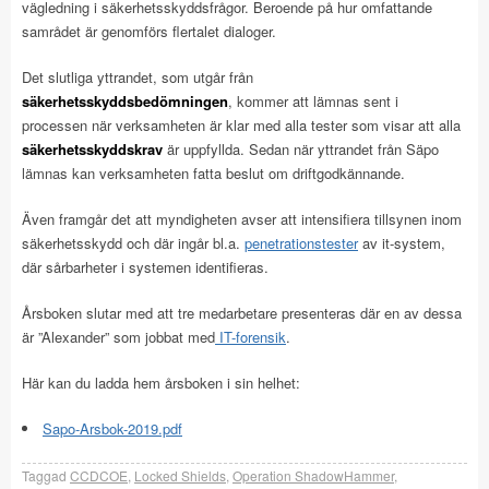
vägledning i säkerhetsskyddsfrågor. Beroende på hur omfattande
samrådet är genomförs flertalet dialoger.
Det slutliga yttrandet, som utgår från
säkerhetsskyddsbedömningen
, kommer att lämnas sent i
processen när verksamheten är klar med alla tester som visar att alla
säkerhetsskyddskrav
är uppfyllda. Sedan när yttrandet från Säpo
lämnas kan verksamheten fatta beslut om driftgodkännande.
Även framgår det att myndigheten avser att intensifiera tillsynen inom
säkerhetsskydd och där ingår bl.a.
penetrationstester
av it-system,
där sårbarheter i systemen identifieras.
Årsboken slutar med att tre medarbetare presenteras där en av dessa
är ”Alexander” som jobbat med
IT-forensik
.
Här kan du ladda hem årsboken i sin helhet:
Sapo-Arsbok-2019.pdf
Taggad
CCDCOE
,
Locked Shields
,
Operation ShadowHammer
,