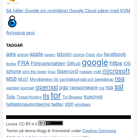
Så håller Google sin molntjänst Google Cloud säker med KVM
Avlyssna gsm
TAGGAR
aes
apple
facebook
bitcoin
Cisco
dns
android
chrome
bakdörr
google
FRA
https
Försvarsmakten
Github
iOS
firefox
microsoft
lösenord
iphone
md5
john the ripper
linux
malware
nsa
MSB
Myndigheten för samhällsskydd och beredskap
MUST
ssl
openssl
pgp
rsa
ransomware
rce
openssh
openbsd
tor
tls
Tails
truecrypt
Threat Hunting
Tor Browser
vpn
twitter
tvåfaktorsautentisering
windows
Licens CC-BY-4.0
Texten på denna blogg är licensierat under
Creative Commons