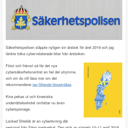
Säkerhetspolisen släppte nyligen sin årsbok för året 2019 och jag
tänkte tolka cyber-relaterade bitar från årsboken.
Först och främst så får det nya
cybersäkerhetscentret en hel del utrymme,
och om du vill läsa mer om det
rekommenderar
jag följande blogginlägg
.
Kina pekas ut och kinesiska
underrättelsehotet omfattar nu även
cyberspionage.
Locked Shields är en cyberövning där
personal från Säpo medverkat. Den gick av stapeln 10–11 april 2019