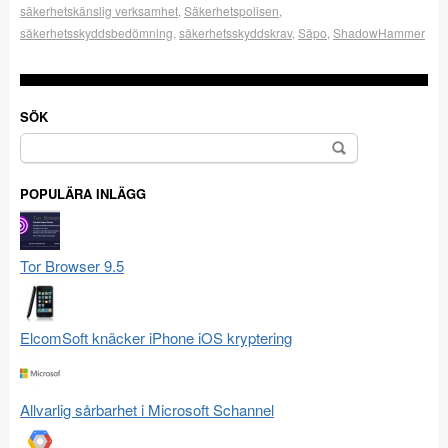
säkerhetskänslig verksamhet
,
Säkerhetspolisen
,
säkerhetsskyddsbedömning
,
säkerhetsskyddskrav
,
Säpo
,
ShadowHammer
SÖK
Sök
efter:
POPULÄRA INLÄGG
Tor Browser 9.5
ElcomSoft knäcker iPhone iOS kryptering
Allvarlig sårbarhet i Microsoft Schannel