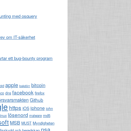
unting med osquery
ev om IT-säkerhet
artar ett bug-bounty program
apple
bitcoin
oid
bakdörr
facebook
sco
dns
firefox
örsvarsmakten
Github
le
https
iphone
iOS
john
lösenord
md5
linux
malware
soft
MSB
Myndigheten
MUST
nsa
llsskydd och beredskap