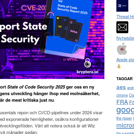
Threat H
Nyhetsbr
Apple st
TAGGAR
aes
port
State of Code Security 2025
ger oss en ny
andr
agens utveckling hänger ihop med molnsäkerhet,
Ci
chrome
är de mest kritiska
just nu
.
FRA
F
goog
usentals repon och CI/CD-pipelines under 2024 visar
the ripper
 med exponerade hemligheter, osäkra konfigurationer
micro
vecklingsflöden. Värt att notera också är att Wiz
 två månader sedan.
för samhä