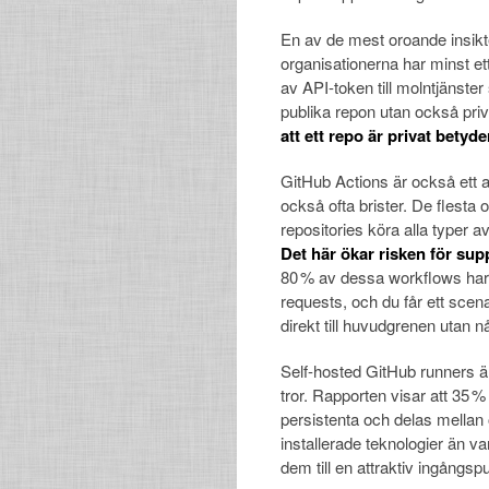
En av de mest oroande insikte
organisationerna har minst et
av API-token till molntjänste
publika repon utan också priva
att ett repo är privat betyde
GitHub Actions är också ett a
också ofta brister. De flesta 
repositories köra alla typer av
Det här ökar risken för sup
80 % av dessa workflows har
requests, och du får ett scen
direkt till huvudgrenen utan 
Self-hosted GitHub runners 
tror. Rapporten visar att 35 
persistenta och delas mellan 
installerade teknologier än va
dem till en attraktiv ingångspu