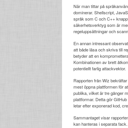
När man tittar på språkanvändn
dominerar. Shellscript, Java
språk som C och C++ knappt 
säkerhetsverktyg som är mes
regeluppsättningar och scann
En annan intressant observat
att både läsa och skriva till
betyder att en kompromettera
Kombinationen av brett åtkoms
potentiellt farlig attackvektor.
Rapporten från Wiz bekräfta
mest öppna plattformen för at
publika, vilket är tre gånger
plattformar. Detta gör GitHub 
letar efter exponerad kod, cre
Sammantaget visar rapporten a
kan hanteras i separata fack.