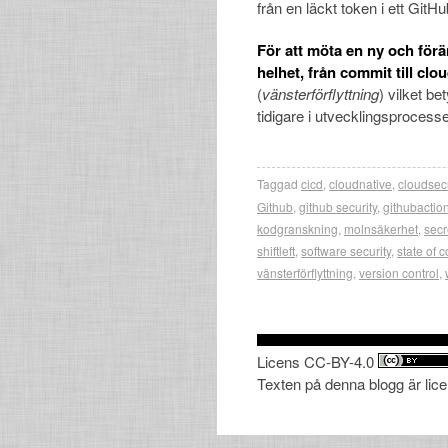
från en läckt token i ett GitHu
För att möta en ny och för
helhet, från commit till clou
(
vänsterförflyttning
) vilket be
tidigare i utvecklingsprocess
Taggad
cicd
,
cloudnative
,
cloudsecu
Github
,
github security
,
githubactio
kodgranskning
,
molnsäkerhet
,
sec
shiftleft
,
software security
,
state of 
vänsterförflyttning
,
version control
,
Licens CC-BY-4.0
Texten på denna blogg är lic