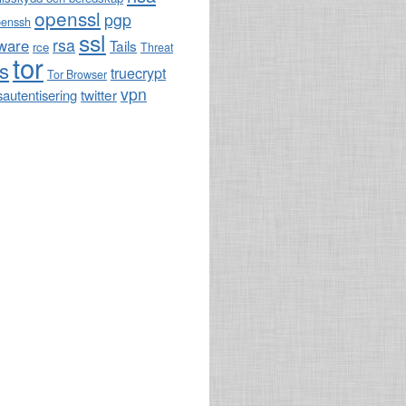
openssl
pgp
penssh
ssl
rsa
ware
Tails
rce
Threat
tor
ls
truecrypt
Tor Browser
vpn
twitter
sautentisering