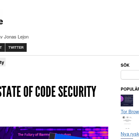
av Jonas Lejon
T
TWITTER
ty
SÖK
Sök
efter:
STATE OF CODE SECURITY
POPULÄR
Tor Brow
Nya rysk