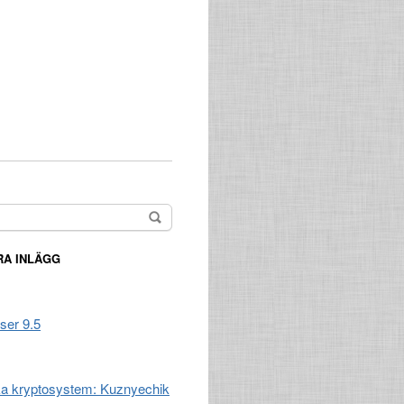
A INLÄGG
ser 9.5
a kryptosystem: Kuznyechik