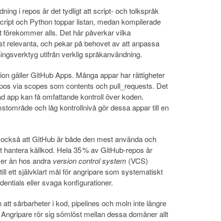
ing i repos är det tydligt att script- och tolkspråk
Script och Python toppar listan, medan kompilerade
förekommer alls. Det här påverkar vilka
t relevanta, och pekar på behovet av att anpassa
ingsverktyg utifrån verklig språkanvändning.
ion gäller GitHub Apps. Många appar har rättigheter
 repos via scopes som contents och pull_requests. Det
d app kan få omfattande kontroll över koden.
tområde och låg kontrollnivå gör dessa appar till en
r också att GitHub är både den mest använda och
t hantera källkod. Hela 35 % av GitHub-repos är
 mer än hos andra
version control system
(VCS)
till ett självklart mål för angripare som systematiskt
dentials eller svaga konfigurationer.
tt sårbarheter i kod, pipelines och moln inte längre
 Angripare rör sig sömlöst mellan dessa domäner allt