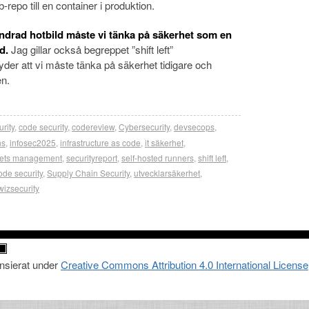
b-repo till en container i produktion.
ändrad hotbild måste vi tänka på säkerhet som en
d.
Jag gillar också begreppet ”shift left”
tyder att vi måste tänka på säkerhet tidigare och
en.
rity
,
code security
,
codereview
,
Cybersecurity
,
devsecops
,
ns
,
infosec2025
,
infrastructure as code
,
it säkerhet
,
rets management
,
securityreport
,
self-hosted runners
,
shift left
,
code security
,
Supply Chain Security
,
utvecklarsäkerhet
,
wizsecurity
ensierat under
Creative Commons Attribution 4.0 International License