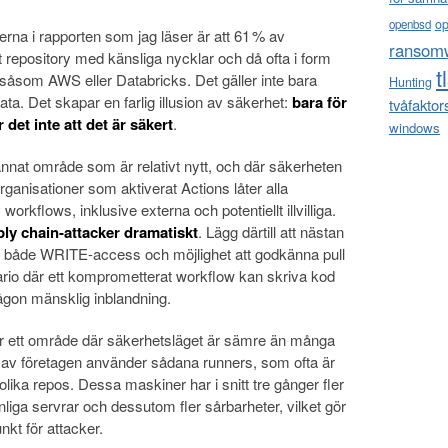
o
openbsd
rna i rapporten som jag läser är att 61 % av
ransom
t repository med känsliga nycklar och då ofta i form
t
r såsom AWS eller Databricks. Det gäller inte bara
Hunting
ta. Det skapar en farlig illusion av säkerhet:
bara för
tvåfaktor
r det inte att det är säkert
.
windows
nnat område som är relativt nytt, och där säkerheten
organisationer som aktiverat Actions låter alla
 workflows, inklusive externa och potentiellt illvilliga.
ply chain-attacker dramatiskt
. Lägg därtill att nästan
 både WRITE-access och möjlighet att godkänna pull
ario där ett komprometterat workflow kan skriva kod
någon mänsklig inblandning.
är ett område där säkerhetsläget är sämre än många
% av företagen använder sådana runners, som ofta är
olika repos. Dessa maskiner har i snitt tre gånger fler
nliga servrar och dessutom fler sårbarheter, vilket gör
nkt för attacker.