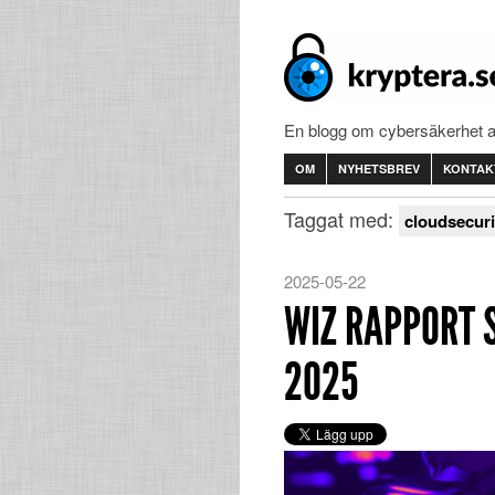
En blogg om cybersäkerhet 
OM
NYHETSBREV
KONTAK
Taggat med:
cloudsecuri
2025-05-22
WIZ RAPPORT 
2025