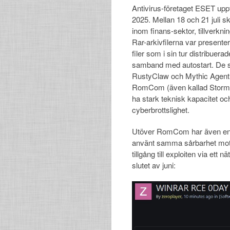
Antivirus-företaget ESET upptä
2025. Mellan 18 och 21 juli sk
inom finans-sektor, tillverkni
Rar-arkivfilerna var present
filer som i sin tur distribuera
samband med autostart. De s
RustyClaw och Mythic Agent, 
RomCom (även kallad Storm
ha stark teknisk kapacitet och
cyberbrottslighet.
Utöver RomCom har även en a
använt samma sårbarhet mot 
tillgång till exploiten via ett 
slutet av juni: