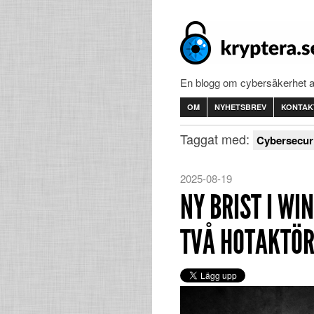
En blogg om cybersäkerhet 
OM
NYHETSBREV
KONTAK
Taggat med:
Cybersecur
2025-08-19
NY BRIST I WI
TVÅ HOTAKTÖ