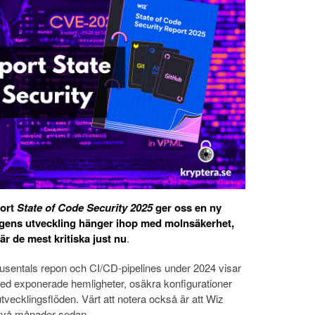
port
State of Code Security 2025
ger oss en ny
agens utveckling hänger ihop med molnsäkerhet,
är de mest kritiska
just nu
.
usentals repon och CI/CD-pipelines under 2024 visar
 med exponerade hemligheter, osäkra konfigurationer
vecklingsflöden. Värt att notera också är att Wiz
 två månader sedan.