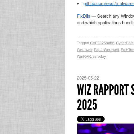
github.com/eset/malware
FixDlls
— Search any Windows 
and which applications bundle 
Taggad
CVE20258088
,
CyberDefe
Werewolf
,
PaperWerewolf
,
PathTra
WinRAR
,
zeroday
2025-05-22
WIZ RAPPORT 
2025