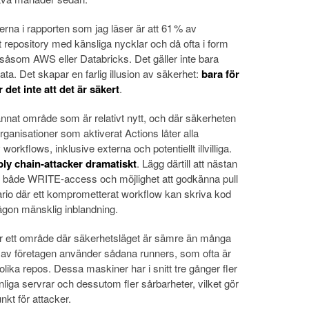
rna i rapporten som jag läser är att 61 % av
t repository med känsliga nycklar och då ofta i form
r såsom AWS eller Databricks. Det gäller inte bara
ta. Det skapar en farlig illusion av säkerhet:
bara för
r det inte att det är säkert
.
nnat område som är relativt nytt, och där säkerheten
organisationer som aktiverat Actions låter alla
 workflows, inklusive externa och potentiellt illvilliga.
ply chain-attacker dramatiskt
. Lägg därtill att nästan
 både WRITE-access och möjlighet att godkänna pull
ario där ett komprometterat workflow kan skriva kod
någon mänsklig inblandning.
är ett område där säkerhetsläget är sämre än många
% av företagen använder sådana runners, som ofta är
olika repos. Dessa maskiner har i snitt tre gånger fler
nliga servrar och dessutom fler sårbarheter, vilket gör
nkt för attacker.