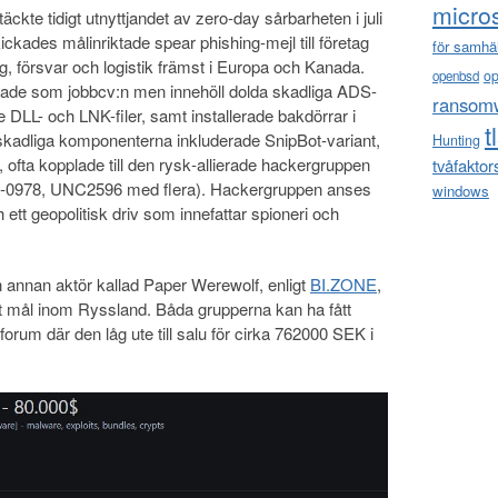
micro
ckte tidigt utnyttjandet av zero-day sårbarheten i juli
ickades målinriktade spear phishing-mejl till företag
för samhä
ng, försvar och logistik främst i Europa och Kanada.
o
openbsd
erade som jobbcv:n men innehöll dolda skadliga ADS-
ransom
de DLL- och LNK-filer, samt installerade bakdörrar i
t
kadliga komponenterna inkluderade SnipBot‑variant,
Hunting
ofta kopplade till den rysk‑allierade hackergruppen
tvåfaktor
‑0978, UNC2596 med flera). Hackergruppen anses
windows
 ett geopolitisk driv som innefattar spioneri och
nnan aktör kallad Paper Werewolf, enligt
BI.ZONE
,
mål inom Ryssland. Båda grupperna kan ha fått
nätforum där den låg ute till salu för cirka 762000 SEK i