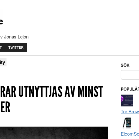
av Jonas Lejon
T
TWITTER
ity
SÖK
Sök
efter:
NRAR UTNYTTJAS AV MINST
POPULÄR
RER
Tor Brow
ElcomSof