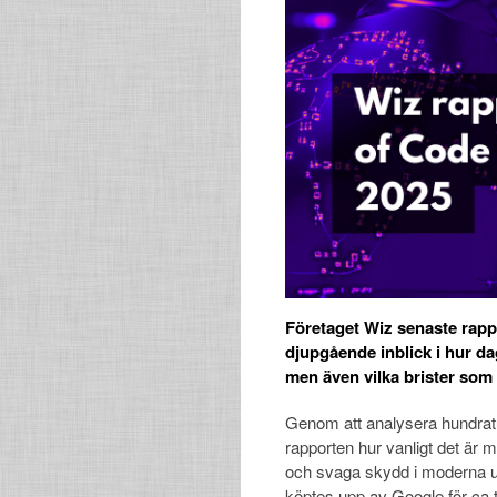
Företaget Wiz senaste rap
djupgående inblick i hur d
men även vilka brister som 
Genom att analysera hundrat
rapporten hur vanligt det är
och svaga skydd i moderna ut
köptes upp av Google för ca