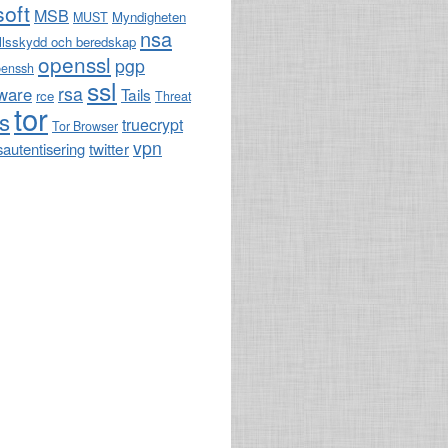
soft
MSB
Myndigheten
MUST
nsa
llsskydd och beredskap
openssl
pgp
penssh
ssl
rsa
ware
Tails
rce
Threat
tor
ls
truecrypt
Tor Browser
vpn
twitter
sautentisering