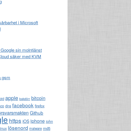
g
 sårbarhet i Microsoft
l
 Google sin molntjänst
Cloud säker med KVM
a gsm
apple
bitcoin
oid
bakdörr
facebook
sco
dns
firefox
örsvarsmakten
Github
le
https
iphone
iOS
john
lösenord
md5
linux
malware