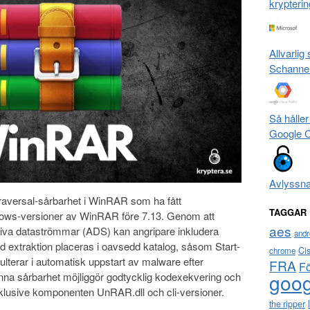
krypterin
Allvarlig
Schanne
Så håller
Google 
Avlyssn
-traversal-sårbarhet i WinRAR som ha fått
TAGGAR
ows-versioner av WinRAR före 7.13. Genom att
aes
nativa dataströmmar (ADS) kan angripare inkludera
andr
vid extraktion placeras i oavsedd katalog, såsom Start-
Ci
chrome
lterar i automatisk uppstart av malware efter
FRA
F
goog
enna sårbarhet möjliggör godtycklig kodexekvering och
lusive komponenten UnRAR.dll och cli-versioner.
the ripper