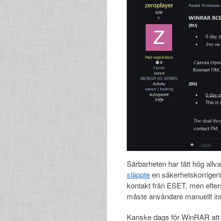
Sårbarheten har fått hög all
s
l
äppte
en säkerhetskorrigerin
kontakt från ESET, men efte
måste användare manuellt ins
Kanske dags för WinRAR att