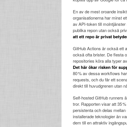
En av de mest oroande insikte
organisationerna har minst et
av API-token till molntjänste
publika repon utan också priva
att ett repo är privat betyde
GitHub Actions är också ett a
också ofta brister. De flesta 
repositories köra alla typer av
Det här ökar risken för sup
80 % av dessa workflows har
requests, och du får ett scen
direkt till huvudgrenen utan 
Self-hosted GitHub runners 
tror. Rapporten visar att 35 
persistenta och delas mellan 
installerade teknologier än va
dem till en attraktiv ingångspu