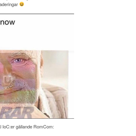
raderingar
al IoC:er gällande RomCom: