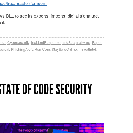
-ioc/tree/master/romcom
DLL to see its exports, imports, digital signature,
it.
nse
,
Cybersecurity
,
IncidentResponse
,
InfoSec
,
malware
,
Paper
versal
,
PhishingAlert
,
RomCom
,
StaySafeOnline
,
ThreatIntel
,
STATE OF CODE SECURITY