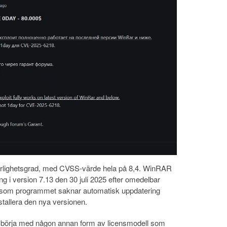
varlighetsgrad, med CVSS-värde hela på 8,4. WinRAR
g i version 7.13 den 30 juli 2025 efter omedelbar
rsom programmet saknar automatisk uppdatering
tallera den nya versionen.
 börja med någon annan form av licensmodell som