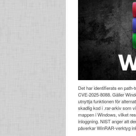
Det har identifierats en path
CVE‑2025‑8088. Gäller Wind
utnyttja funktionen för alter
skadlig kod i .rar-arkiv som 
mappen i Windows, vilket resu
inloggning. NIST anger att d
påverkar WinRAR-verktyg ink