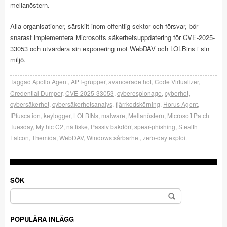
mellanöstern.
Alla organisationer, särskilt inom offentlig sektor och försvar, bör
snarast implementera Microsofts säkerhetsuppdatering för CVE-2025-
33053 och utvärdera sin exponering mot WebDAV och LOLBins i sin
miljö.
Taggad
Apollo Agent
,
APT-grupper
,
avancerade hot
,
Code Virtualizer
,
Credential Dumper
,
CVE-2025-33053
,
cyberespionage
,
cyberhot
,
cybersäkerhet
,
cybersäkerhetsanalys
,
fjärrkodskörning
,
Horus Agent
,
IPfuscation
,
keylogger
,
LOLBINs
,
malware
,
Mellanöstern
,
Microsoft Patch
Tuesday
,
Mythic C2
,
nätfiske
,
Passiv bakdörr
,
spear-phishing
,
Stealth
Falcon
,
Themida
,
WebDAV
,
Windows sårbarhet
,
zero-day exploit
SÖK
Sök
efter:
POPULÄRA INLÄGG