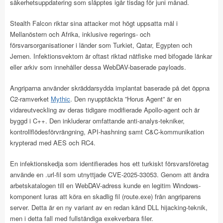
säkerhetsuppdatering som släpptes igår tisdag för juni månad.
Stealth Falcon riktar sina attacker mot högt uppsatta mål i
Mellanöstern och Afrika, inklusive regerings- och
försvarsorganisationer i länder som Turkiet, Qatar, Egypten och
Jemen. Infektionsvektorn är oftast riktad nätfiske med bifogade länkar
eller arkiv som innehåller dessa WebDAV-baserade payloads.
Angriparna använder skräddarsydda implantat baserade på det öppna
C2-ramverket
Mythic
. Den nyupptäckta ”Horus Agent” är en
vidareutveckling av deras tidigare modifierade Apollo-agent och är
byggd i C++. Den inkluderar omfattande anti-analys-tekniker,
kontrollflödesförvrängning, API-hashning samt C&C-kommunikation
krypterad med AES och RC4.
En infektionskedja som identifierades hos ett turkiskt försvarsföretag
använde en .url-fil som utnyttjade CVE-2025-33053. Genom att ändra
arbetskatalogen till en WebDAV-adress kunde en legitim Windows-
komponent luras att köra en skadlig fil (route.exe) från angriparens
server. Detta är en ny variant av en redan känd DLL hijacking-teknik,
men i detta fall med fullständiga exekverbara filer.