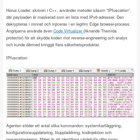
Horus Loader, skriven i C++, använder metoder såsom ”IPfuscation”,
där payloaden är maskerad som en lista med IPv6-adresser. Den
dekrypteras i minnet och injiceras i en legitim Edge browser-process.
Angriparna använde även
Code Virtualizer
(liknande Themida
protector) för att skydda koden mot reverse-engineering och analys
och kunde därmed kringgå flera säkerhetsprodukter.
IPfuscation:
Agenten stöder ett antal olika kommandon: systemkartläggning,
konfigurationsuppdatering, filuppladdning, kodinjektion och
processhantering. Målet är att identifiera värdefulla offer innan