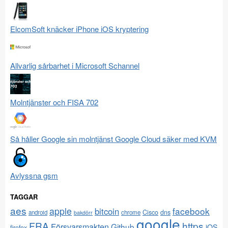
ElcomSoft knäcker iPhone iOS kryptering
Allvarlig sårbarhet i Microsoft Schannel
Molntjänster och FISA 702
Så håller Google sin molntjänst Google Cloud säker med KVM
Avlyssna gsm
TAGGAR
aes
apple
facebook
bitcoin
Cisco
dns
android
chrome
bakdörr
google
FRA
https
Försvarsmakten
Github
iOS
firefox