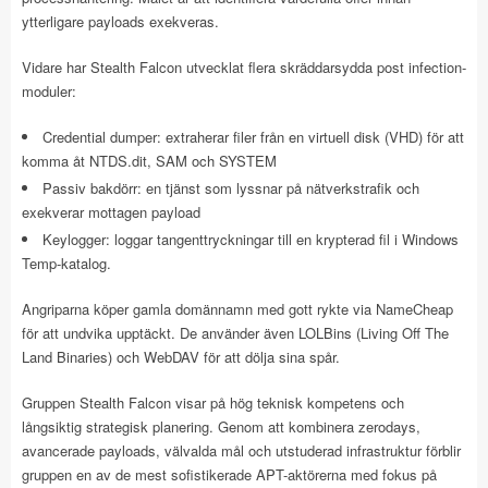
ytterligare payloads exekveras.
Vidare har Stealth Falcon utvecklat flera skräddarsydda post infection-
moduler:
Credential dumper: extraherar filer från en virtuell disk (VHD) för att
komma åt NTDS.dit, SAM och SYSTEM
Passiv bakdörr: en tjänst som lyssnar på nätverkstrafik och
exekverar mottagen payload
Keylogger: loggar tangenttryckningar till en krypterad fil i Windows
Temp-katalog.
Angriparna köper gamla domännamn med gott rykte via NameCheap
för att undvika upptäckt. De använder även LOLBins (Living Off The
Land Binaries) och WebDAV för att dölja sina spår.
Gruppen Stealth Falcon visar på hög teknisk kompetens och
långsiktig strategisk planering. Genom att kombinera zerodays,
avancerade payloads, välvalda mål och utstuderad infrastruktur förblir
gruppen en av de mest sofistikerade APT-aktörerna med fokus på