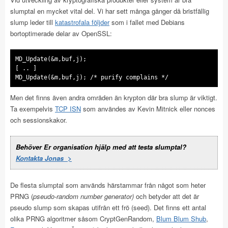
slumptal en mycket vital del. Vi har sett många gånger då bristfällig
slump leder till
katastrofala följder
som i fallet med Debians
bortoptimerade delar av OpenSSL:
MD_Update(&m,buf,j);
[ .. ]
MD_Update(&m,buf,j); /* purify complains */
Men det finns även andra områden än krypton där bra slump är viktigt.
Ta exempelvis
TCP ISN
som användes av Kevin Mitnick eller nonces
och sessionskakor.
Behöver Er organisation hjälp med att testa slumptal?
Kontakta Jonas >
De flesta slumptal som används härstammar från något som heter
PRNG (
pseudo-random number generator)
och betyder att det är
pseudo slump som skapas utifrån ett frö (seed). Det finns ett antal
olika PRNG algoritmer såsom CryptGenRandom,
Blum Blum Shub
,