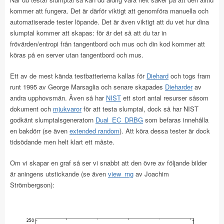
kommer att fungera. Det är därför viktigt att genomföra manuella och
automatiserade tester löpande. Det är även viktigt att du vet hur dina
slumptal kommer att skapas: för är det så att du tar in
frövärden/entropi från tangentbord och mus och din kod kommer att
köras på en server utan tangentbord och mus.
Ett av de mest kända testbatterierna kallas för
Diehard
och togs fram
runt 1995 av George Marsaglia och senare skapades
Dieharder
av
andra upphovsmän. Även så har
NIST
ett stort antal resurser såsom
dokument och
mjukvaror
för att testa slumptal, dock så har NIST
godkänt slumptalsgeneratorn
Dual_EC_DRBG
som befaras innehålla
en bakdörr (se även
extended random
). Att köra dessa tester är dock
tidsödande men helt klart ett måste.
Om vi skapar en graf så ser vi snabbt att den övre av följande bilder
är aningens utstickande (se även
view_rng
av Joachim
Strömbergson):