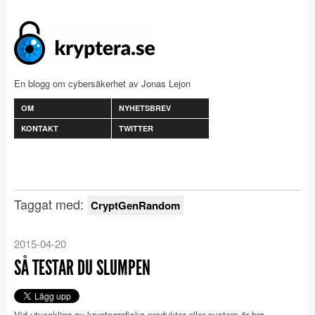
En blogg om cybersäkerhet av Jonas Lejon
OM
NYHETSBREV
KONTAKT
TWITTER
Taggat med:
CryptGenRandom
2015-04-20
SÅ TESTAR DU SLUMPEN
Vid utveckling av kryptografiska produkter eller system är bra