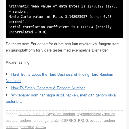
Arithmetic mean value of data bytes is 127.6192 (127.5
= random).
Monte Carlo value for Pi is 3.148925957 (error 0.23
percent).
Serial correlation coefficient is 0.000984 (totally
De tester som Ent genomför är bra och kan mycket väl fungera som
en grundplattform för vidare tester med exempelvis Dieharder.
Vidare läsning:
Hard Truths about the Hard Business of finding Hard Random
Numbers
How To Safely Generate A Random Number
Whitepaper som har några år på nacken, men går igenom olika
tester bra
Taggad
Blum Blum Shub
,
CryptGenRandom
,
cryptographically secure
pseudo-random number generator
,
CSPRNG
,
PRNG
,
pseudo-random
number generator
,
Yarrow