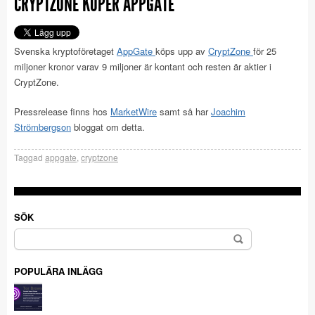
CRYPTZONE KÖPER APPGATE
Svenska kryptoföretaget
AppGate
köps upp av
CryptZone
för 25
miljoner kronor varav 9 miljoner är kontant och resten är aktier i
CryptZone.
Pressrelease finns hos
MarketWire
samt så har
Joachim
Strömbergson
bloggat om detta.
Taggad
appgate
,
cryptzone
SÖK
Sök
efter:
POPULÄRA INLÄGG