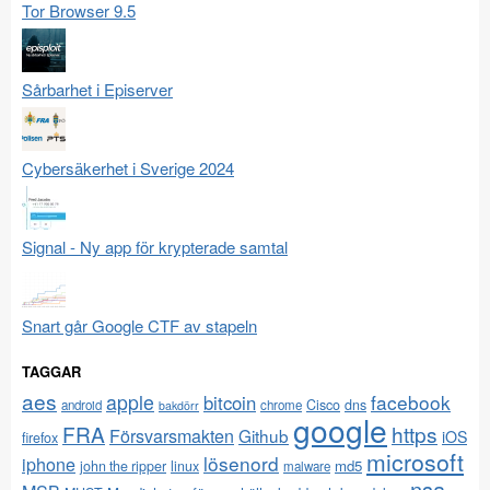
Tor Browser 9.5
Sårbarhet i Episerver
Cybersäkerhet i Sverige 2024
Signal - Ny app för krypterade samtal
Snart går Google CTF av stapeln
TAGGAR
aes
apple
facebook
bitcoin
Cisco
dns
android
chrome
bakdörr
google
FRA
https
Försvarsmakten
Github
iOS
firefox
microsoft
lösenord
iphone
md5
john the ripper
linux
malware
nsa