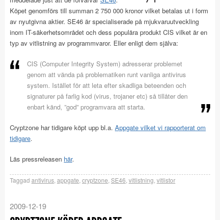
Köpet genomförs till summan 2 750 000 kronor vilket betalas ut i form
av nyutgivna aktier. SE46 är specialiserade på mjukvaruutveckling
inom IT-säkerhetsområdet och dess populära produkt CIS vilket är en
typ av vitlistning av programmvaror. Eller enligt dem själva:
CIS (Computer Integrity System) adresserar problemet
genom att vända på problematiken runt vanliga antivirus
system. Istället för att leta efter skadliga beteenden och
signaturer på farlig kod (virus, trojaner etc) så tillåter den
enbart känd, ”god” programvara att starta.
Cryptzone har tidigare köpt upp bl.a.
Appgate vilket vi rapporterat om
tidigare
.
Läs pressreleasen
här
.
Taggad
antivirus
,
appgate
,
cryptzone
,
SE46
,
vitlistning
,
vitlistor
2009-12-19