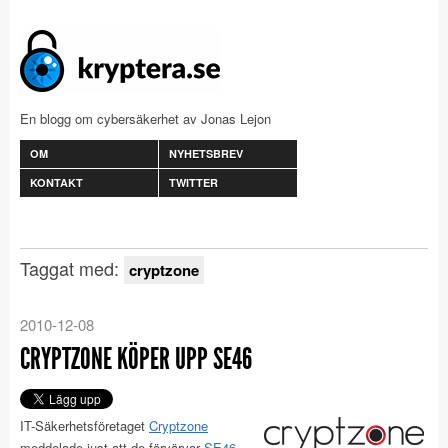
En blogg om cybersäkerhet av Jonas Lejon
OM
NYHETSBREV
KONTAKT
TWITTER
Taggat med:
cryptzone
2010-12-08
CRYPTZONE KÖPER UPP SE46
IT-Säkerhetsföretaget
Cryptzone
meddelade just att de förvärvar
SE46
.