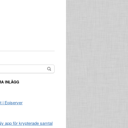
A INLÄGG
t i Episerver
 Ny app för krypterade samtal