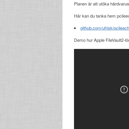
Planen är att utöka hårdvarus
Här kan du tanka hem pcileec
github.com/ufrisk/pcileec
Demo hur Apple FileVault2-l