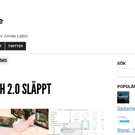
av Jonas Lejon
T
TWITTER
585
SÖK
Sök
efter:
H 2.0 SLÄPPT
POPULÄR
Sårbarhe
Signal -