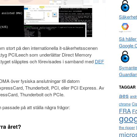
Säkerhet
Så håller
Google 
m stort på den internationella it-säkerhetsscenen
ktyg PCILeech som underlättar Direct Memory
tyget släpptes och förevisades i samband med
DEF
Symante
Guardia
DMA över fysiska anslutningar till datorn
TAGGAR
pressCard, Thunderbolt, PCI, eller PCI Express. Av
aes
essCard, Thunderbolt och PCIe.
andr
Ci
chrome
 passade på att ställa några frågor:
FRA
F
goog
ra året?
the ripper
micro