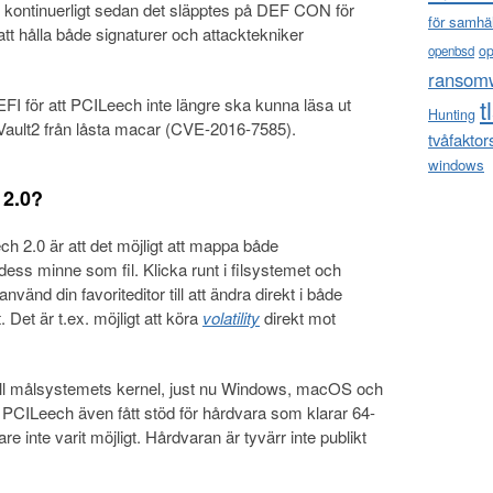
 kontinuerligt sedan det släpptes på DEF CON för
för samhä
 att hålla både signaturer och attacktekniker
o
openbsd
ransom
t
FI för att PCILeech inte längre ska kunna läsa ut
Hunting
ileVault2 från låsta macar (CVE-2016-7585).
tvåfaktor
windows
 2.0?
h 2.0 är att det möjligt att mappa både
ess minne som fil. Klicka runt i filsystemet och
 använd din favoriteditor till att ändra direkt i både
 Det är t.ex. möjligt att köra
volatility
direkt mot
ll målsystemets kernel, just nu Windows, macOS och
a. PCILeech även fått stöd för hårdvara som klarar 64-
e inte varit möjligt. Hårdvaran är tyvärr inte publikt