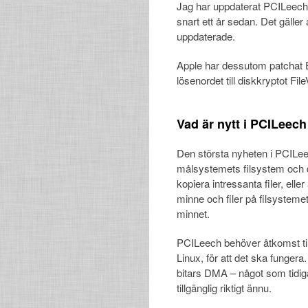
Jag har uppdaterat PCILeech
snart ett år sedan. Det gäller
uppdaterade.
Apple har dessutom patchat E
lösenordet till diskkryptot F
Vad är nytt i PCILeech
Den största nyheten i PCILeec
målsystemets filsystem och d
kopiera intressanta filer, eller
minne och filer på filsystemet.
minnet.
PCILeech behöver åtkomst ti
Linux, för att det ska funger
bitars DMA – något som tidigar
tillgänglig riktigt ännu.