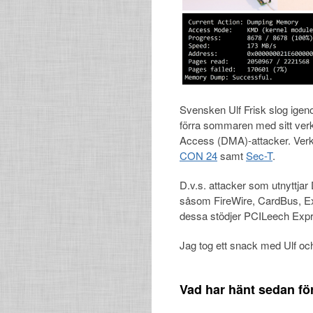
Svensken Ulf Frisk slog igeno
förra sommaren med sitt ver
Access (DMA)-attacker. Verk
CON 24
samt
Sec-T
.
D.v.s. attacker som utnyttjar 
såsom FireWire, CardBus, Ex
dessa stödjer PCILeech Expr
Jag tog ett snack med Ulf och
Vad har hänt sedan för