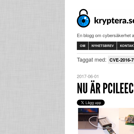
En blogg om cybersäkerhet 
OM
NYHETSBREV
KONTAK
Taggat med:
CVE-2016-7
2017-06-01
NU ÄR PCILEEC