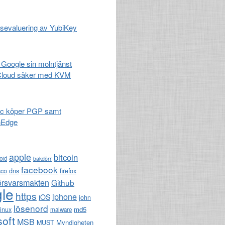
sevaluering av YubiKey
 Google sin molntjänst
Cloud säker med KVM
c köper PGP samt
nEdge
apple
bitcoin
oid
bakdörr
facebook
sco
dns
firefox
örsvarsmakten
Github
le
https
iphone
iOS
john
lösenord
md5
linux
malware
soft
MSB
Myndigheten
MUST