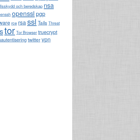
nsa
llsskydd och beredskap
openssl
pgp
penssh
ssl
rsa
ware
Tails
rce
Threat
tor
ls
truecrypt
Tor Browser
vpn
twitter
sautentisering