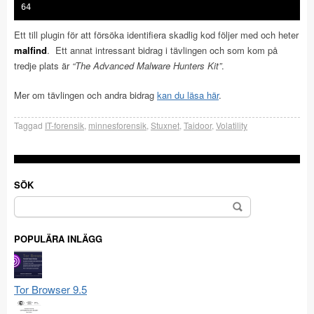
64
Ett till plugin för att försöka identifiera skadlig kod följer med och heter
malfind
. Ett annat intressant bidrag i tävlingen och som kom på
tredje plats är
“The Advanced Malware Hunters Kit”
.
Mer om tävlingen och andra bidrag
kan du läsa här
.
Taggad
IT-forensik
,
minnesforensik
,
Stuxnet
,
Taidoor
,
Volatility
SÖK
Sök
efter:
POPULÄRA INLÄGG
Tor Browser 9.5