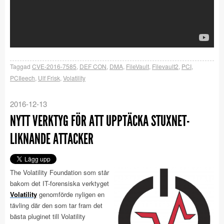
Taggad
CVE-2016-7585
,
DEF CON
,
DMA
,
FileVault
,
Filevault2
,
PCI
,
PCIleech
,
Ulf Frisk
,
Volatility
2016-12-13
NYTT VERKTYG FÖR ATT UPPTÄCKA STUXNET-
LIKNANDE ATTACKER
The Volatility Foundation som står
bakom det IT-forensiska verktyget
Volatility
genomförde nyligen en
tävling där den som tar fram det
bästa pluginet till Volatility