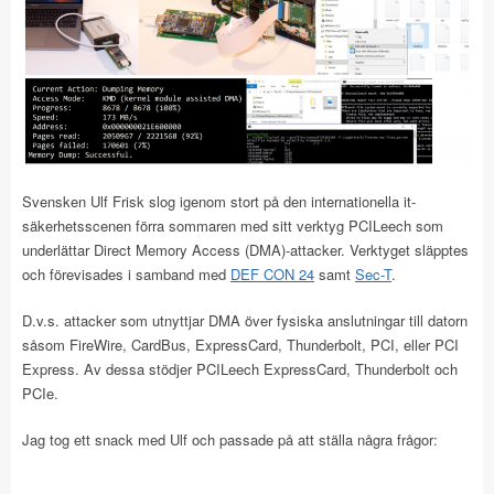
Svensken Ulf Frisk slog igenom stort på den internationella it-
säkerhetsscenen förra sommaren med sitt verktyg PCILeech som
underlättar Direct Memory Access (DMA)-attacker. Verktyget släpptes
och förevisades i samband med
DEF CON 24
samt
Sec-T
.
D.v.s. attacker som utnyttjar DMA över fysiska anslutningar till datorn
såsom FireWire, CardBus, ExpressCard, Thunderbolt, PCI, eller PCI
Express. Av dessa stödjer PCILeech ExpressCard, Thunderbolt och
PCIe.
Jag tog ett snack med Ulf och passade på att ställa några frågor: