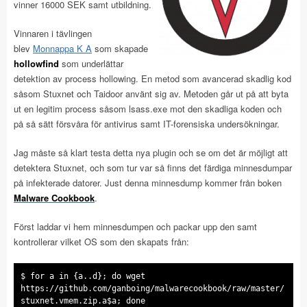
vinner 16000 SEK samt utbildning.
Vinnaren i tävlingen
blev
Monnappa K A
som skapade
hollowfind
som underlättar
detektion av process hollowing. En metod som avancerad skadlig kod
såsom Stuxnet och Taidoor använt sig av. Metoden går ut på att byta
ut en legitim process såsom lsass.exe mot den skadliga koden och
på så sätt försvåra för antivirus samt IT-forensiska undersökningar.
Jag måste så klart testa detta nya plugin och se om det är möjligt att
detektera Stuxnet, och som tur var så finns det färdiga minnesdumpar
på infekterade datorer. Just denna minnesdump kommer från boken
Malware Cookbook
.
Först laddar vi hem minnesdumpen och packar upp den samt
kontrollerar vilket OS som den skapats från:
$ for a in {a..d}; do wget
https://github.com/ganboing/malwarecookbook/raw/master/
stuxnet.vmem.zip.a$a; done