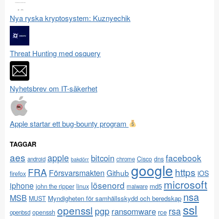
Nya ryska kryptosystem: Kuznyechik
Threat Hunting med osquery
Nyhetsbrev om IT-säkerhet
Apple startar ett bug-bounty program
TAGGAR
aes
apple
facebook
bitcoin
Cisco
dns
android
chrome
bakdörr
google
FRA
https
Försvarsmakten
Github
iOS
firefox
microsoft
lösenord
iphone
md5
john the ripper
linux
malware
nsa
MSB
Myndigheten för samhällsskydd och beredskap
MUST
ssl
openssl
pgp
rsa
ransomware
rce
openssh
openbsd