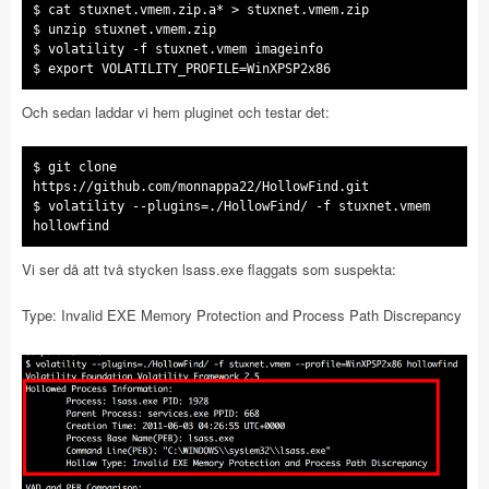
$ cat stuxnet.vmem.zip.a* > stuxnet.vmem.zip
$ unzip stuxnet.vmem.zip
$ volatility -f stuxnet.vmem imageinfo
$ export VOLATILITY_PROFILE=WinXPSP2x86
Och sedan laddar vi hem pluginet och testar det:
$ git clone
https://github.com/monnappa22/HollowFind.git
$ volatility --plugins=./HollowFind/ -f stuxnet.vmem
hollowfind
Vi ser då att två stycken lsass.exe flaggats som suspekta:
Type: Invalid EXE Memory Protection and Process Path Discrepancy