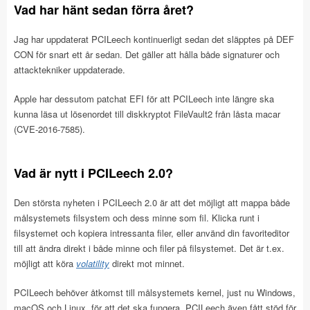
Vad har hänt sedan förra året?
Jag har uppdaterat PCILeech kontinuerligt sedan det släpptes på DEF
CON för snart ett år sedan. Det gäller att hålla både signaturer och
attacktekniker uppdaterade.
Apple har dessutom patchat EFI för att PCILeech inte längre ska
kunna läsa ut lösenordet till diskkryptot FileVault2 från låsta macar
(CVE-2016-7585).
Vad är nytt i PCILeech 2.0?
Den största nyheten i PCILeech 2.0 är att det möjligt att mappa både
målsystemets filsystem och dess minne som fil. Klicka runt i
filsystemet och kopiera intressanta filer, eller använd din favoriteditor
till att ändra direkt i både minne och filer på filsystemet. Det är t.ex.
möjligt att köra
volatility
direkt mot minnet.
PCILeech behöver åtkomst till målsystemets kernel, just nu Windows,
macOS och Linux, för att det ska fungera. PCILeech även fått stöd för