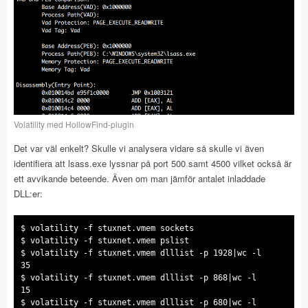
Volatility med HollowFind-plugin
Det var väl enkelt? Skulle vi analysera vidare så skulle vi även
identifiera att lsass.exe lyssnar på port 500 samt 4500 vilket också är
ett avvikande beteende. Även om man jämför antalet inladdade
DLL:er:
$ volatility -f stuxnet.vmem sockets
$ volatility -f stuxnet.vmem pslist
$ volatility -f stuxnet.vmem dlllist -p 1928|wc -l
35
$ volatility -f stuxnet.vmem dlllist -p 868|wc -l
15
$ volatility -f stuxnet.vmem dlllist -p 680|wc -l