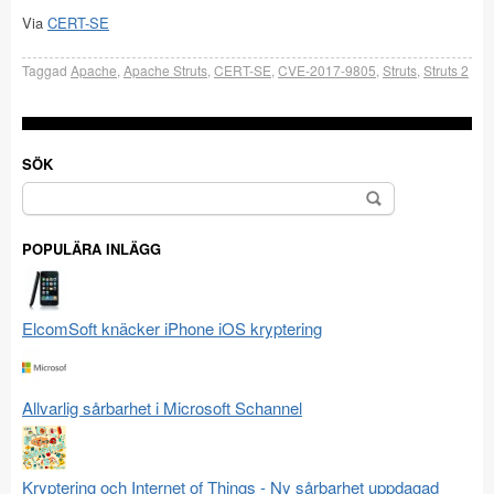
Via
CERT-SE
Taggad
Apache
,
Apache Struts
,
CERT-SE
,
CVE-2017-9805
,
Struts
,
Struts 2
SÖK
Sök
efter:
POPULÄRA INLÄGG
ElcomSoft knäcker iPhone iOS kryptering
Allvarlig sårbarhet i Microsoft Schannel
Kryptering och Internet of Things - Ny sårbarhet uppdagad