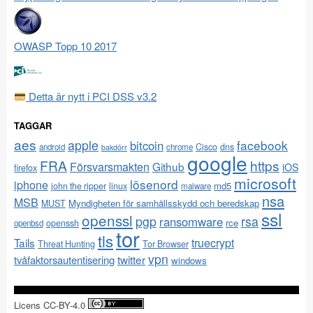
OWASP Topp 10 2017
Detta är nytt i PCI DSS v3.2
TAGGAR
aes
apple
facebook
bitcoin
Cisco
dns
android
chrome
bakdörr
google
FRA
https
Försvarsmakten
Github
iOS
firefox
microsoft
lösenord
iphone
md5
john the ripper
linux
malware
nsa
MSB
Myndigheten för samhällsskydd och beredskap
MUST
ssl
openssl
pgp
rsa
ransomware
rce
openssh
openbsd
tor
tls
Tails
truecrypt
Threat Hunting
Tor Browser
vpn
twitter
tvåfaktorsautentisering
windows
Licens CC-BY-4.0