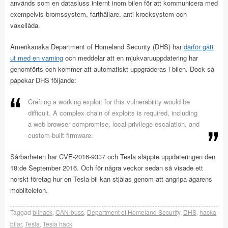
används som en datasluss internt inom bilen för att kommunicera med
exempelvis bromssystem, farthållare, anti-krocksystem och
växellåda.
Amerikanska Department of Homeland Security (DHS) har
därför gått
ut med en varning
och meddelar att en mjukvaruuppdatering har
genomförts och kommer att automatiskt uppgraderas i bilen. Dock så
påpekar DHS följande:
Crafting a working exploit for this vulnerability would be
difficult. A complex chain of exploits is required, including
a web browser compromise, local privilege escalation, and
custom-built firmware.
Sårbarheten har CVE-2016-9337 och Tesla släppte uppdateringen den
18:de September 2016. Och för några veckor sedan så visade ett
norskt företag hur en Tesla-bil kan stjälas genom att angripa ägarens
mobiltelefon.
Taggad
bilhack
,
CAN-buss
,
Department of Homeland Security
,
DHS
,
hacka
bilar
,
Tesla
,
Tesla hack