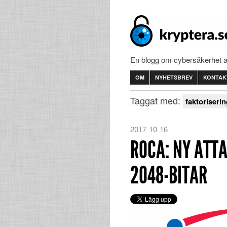
En blogg om cybersäkerhet 
OM
NYHETSBREV
KONTAK
Taggat med:
faktoriseri
2017-10-16
ROCA: NY ATT
2048-BITAR