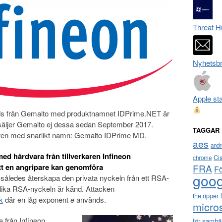
Threat H
Nyhetsbr
Apple st
ds från Gemalto med produktnamnet IDPrime.NET är
äljer Gemalto ej dessa sedan September 2017.
TAGGAR
rten med snarlikt namn: Gemalto IDPrime MD.
aes
andr
d hårdvara från tillverkaren Infineon
Ci
chrome
t en angripare kan genomföra
FRA
F
goog
åledes återskapa den privata nyckeln från ett RSA-
lika RSA-nyckeln är känd. Attacken
the ripper
k
där en låg exponent
e
används.
micro
 från Infineon
för samhä