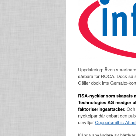
Uppdatering: Även smartcar
sårbara för ROCA. Dock så s
Gäller dock inte Gemalto-ko
RSA-nycklar som skapats me
Technologies AG medger at
faktoriseringsattacker.
Och s
nyckelpar där enbart den pub
utnyttjar
Coppersmith’s Attac
Kända användare av hårdvara