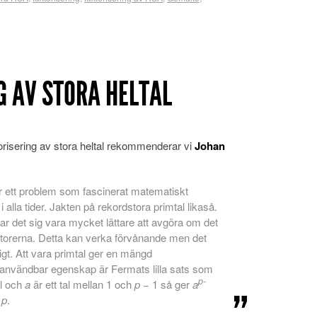
G AV STORA HELTAL
orisering av stora heltal rekommenderar vi
Johan
är ett problem som fascinerat matematiskt
 alla tider. Jakten på rekordstora primtal likaså.
isar det sig vara mycket lättare att avgöra om det
faktorerna. Detta kan verka förvånande men det
ligt. Att vara primtal ger en mängd
 användbar egenskap är Fermats lilla sats som
p-
al och
a
är ett tal mellan 1 och
p
− 1 så ger
a
d
p
.