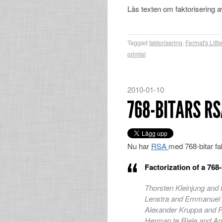
Läs texten om faktorisering av
Taggad
faktorisering
,
Fermat's Litt
primtal
2010-01-10
768-BITARS R
Nu har
RSA
med 768-bitar fak
Factorization of a 76
Thorsten Kleinjung and
Lenstra and Emmanuel 
Alexander Kruppa and 
Herman te Riele and A