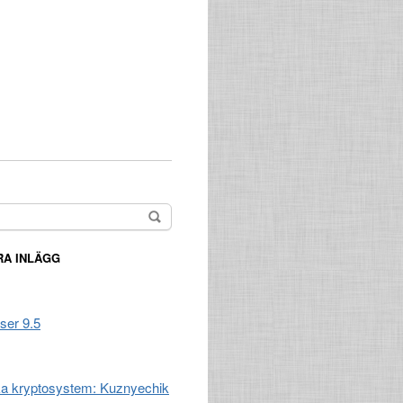
A INLÄGG
ser 9.5
a kryptosystem: Kuznyechik