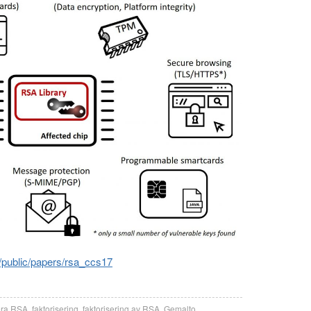
z/public/papers/rsa_ccs17
sera RSA
,
faktorisering
,
faktorisering av RSA
,
Gemalto
,