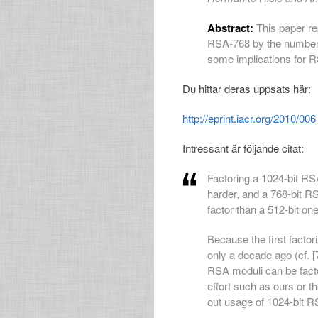
Abstract:
This paper re
RSA-768 by the number 
some implications for 
Du hittar deras uppsats här:
http://eprint.iacr.org/2010/006
Intressant är följande citat:
Factoring a 1024-bit R
harder, and a 768-bit R
factor than a 512-bit one
Because the first facto
only a decade ago (cf. [7
RSA moduli can be fact
effort such as ours or t
out usage of 1024-bit RS