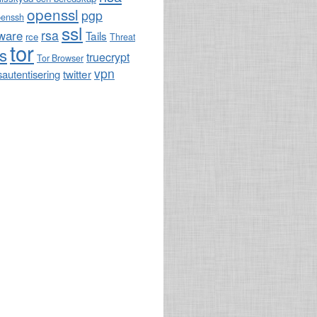
openssl
pgp
penssh
ssl
rsa
ware
Tails
rce
Threat
tor
ls
truecrypt
Tor Browser
vpn
twitter
sautentisering