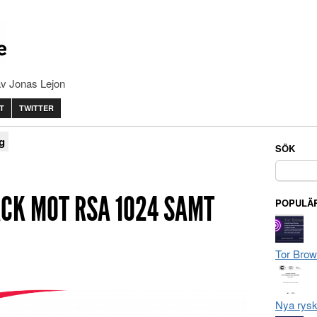
av Jonas Lejon
T
TWITTER
ng
SÖK
Sök
efter:
ACK MOT RSA 1024 SAMT
POPULÄR
Tor Brow
Nya rysk