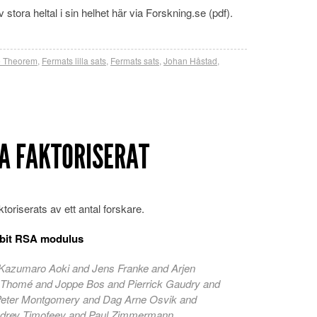
 stora heltal i sin helhet här via Forskning.se (pdf).
le Theorem
,
Fermats lilla sats
,
Fermats sats
,
Johan Håstad
,
SA FAKTORISERAT
toriserats av ett antal forskare.
8-bit RSA modulus
 Kazumaro Aoki and Jens Franke and Arjen
Thomé and Joppe Bos and Pierrick Gaudry and
Peter Montgomery and Dag Arne Osvik and
ndrey Timofeev and Paul Zimmermann