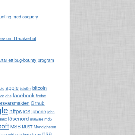
unting med osquery
ev om IT-säkerhet
artar ett bug-bounty program
apple
bitcoin
oid
bakdörr
facebook
sco
dns
firefox
örsvarsmakten
Github
le
https
iphone
iOS
john
lösenord
md5
linux
malware
soft
MSB
Myndigheten
MUST
nsa
llsskydd och beredskap