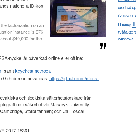
ands nationella ID-kort
o
openbsd
ransom
t
the factorization on an
Hunting
tion instance is $76
tvåfaktor
 about $40,000 for the
windows
SA-nyckel är påverkad online eller offline:
om
samt
keychest.net/roca
ande Github-repo användas:
https://github.com/crocs-
ovakiska och tjeckiska säkerhetsforskare från
ptografi och säkerhet vid Masaryk University,
 Cambridge, Storbritannien; och Ca ’Foscari
VE-2017-15361: