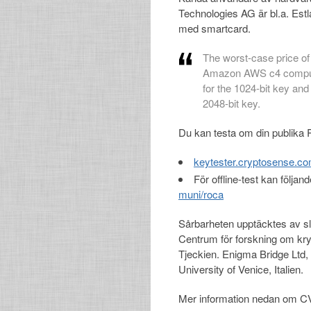
Technologies AG är bl.a. Estl
med smartcard.
The worst-case price of 
Amazon AWS c4 computa
for the 1024-bit key and
2048-bit key.
Du kan testa om din publika R
keytester.cryptosense.c
För offline-test kan följ
muni/roca
Sårbarheten upptäcktes av sl
Centrum för forskning om kry
Tjeckien. Enigma Bridge Ltd,
University of Venice, Italien.
Mer information nedan om C