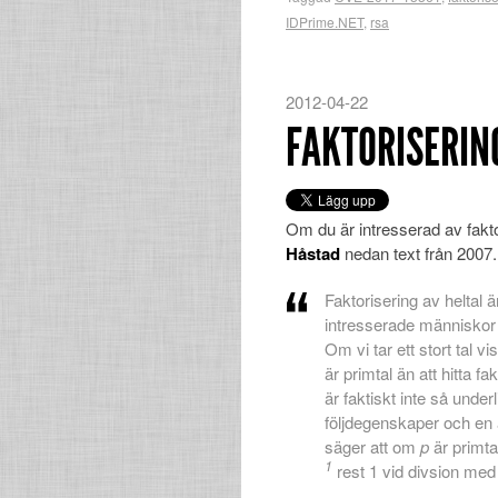
IDPrime.NET
,
rsa
2012-04-22
FAKTORISERIN
Om du är intresserad av fakt
Håstad
nedan text från 2007.
Faktorisering av heltal 
intresserade människor i
Om vi tar ett stort tal v
är primtal än att hitta 
är faktiskt inte så under
följdegenskaper och en
säger att om
p
är primt
1
rest 1 vid divsion me