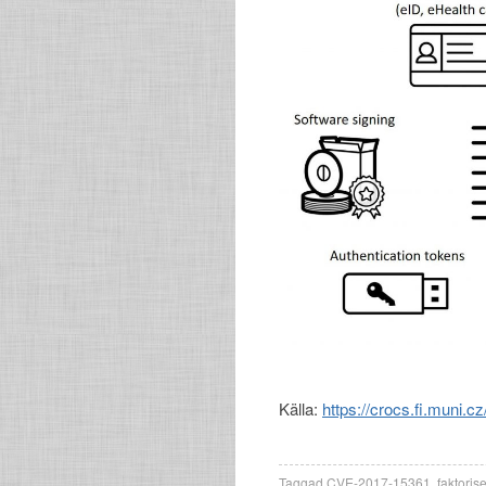
Källa:
https://crocs.fi.muni.c
Taggad
CVE-2017-15361
,
faktori