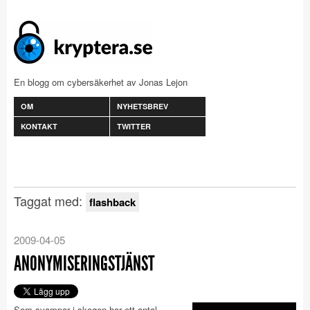
En blogg om cybersäkerhet av Jonas Lejon
OM
NYHETSBREV
KONTAKT
TWITTER
Taggat med:
flashback
2009-04-05
ANONYMISERINGSTJÄNST
Som svampar i skogen har ett antal