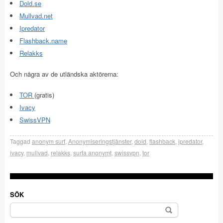
Dold.se
Mullvad.net
Ipredator
Flashback.name
Relakks
Och några av de utländska aktörerna:
TOR
(gratis)
Ivacy
SwissVPN
Taggad
anonym surf
,
Anonymiseringstjänster
,
dold
,
flashback
,
ipredator
,
ivacy
,
mullvad
,
relakks
,
surfa anonymt
,
swissvpn
,
tor
SÖK
Sök
efter: