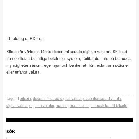
Ett utdrag ur PDF-en:
Bitcoin är världens första decentraliserade digitala valutan. Skillnad
från de flesta befintliga betalningssystem, förlitar det inte på betrodda
myndigheter såsom regeringar och banker att förmedla transaktioner
eller utfärda valuta.
Taggad
bitcoin
,
decentraliserad digital valuta
,
decentraliserad valuta
,
digital valuta
,
digitala valutor
,
hur fungerar bitcoin
,
introduktion till bitcoin
SÖK