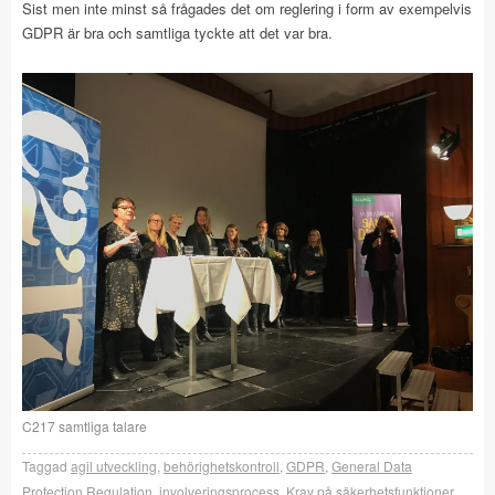
Sist men inte minst så frågades det om reglering i form av exempelvis
GDPR är bra och samtliga tyckte att det var bra.
C217 samtliga talare
Taggad
agil utveckling
,
behörighetskontroll
,
GDPR
,
General Data
Protection Regulation
,
involveringsprocess
,
Krav på säkerhetsfunktioner
,