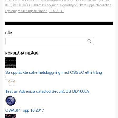
KSF
,
MUST
,
RÖS
,
Säkerhetsloggning
,
signalskydd
,
Storgruppsintervention
,
Systemgranskningssektionen
,
TEMPEST
SÖK
Sök
efter:
POPULÄRA INLÄGG
Så upptäckte säkerhetsloggning med OSSEC ett intrång
Test av Advenica datadiod SecuriCDS DD1000A
OWASP Topp 10 2017