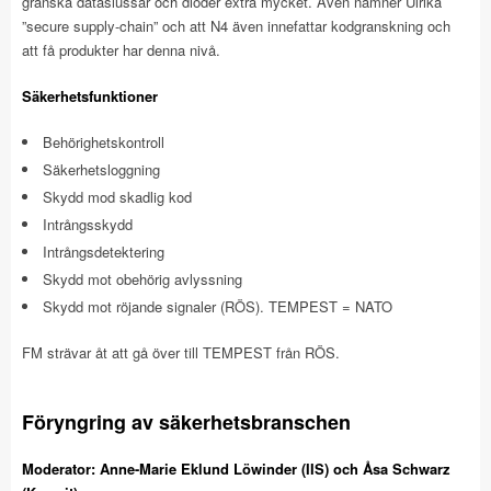
granska dataslussar och dioder extra mycket. Även nämner Ulrika
”secure supply-chain” och att N4 även innefattar kodgranskning och
att få produkter har denna nivå.
Säkerhetsfunktioner
Behörighetskontroll
Säkerhetsloggning
Skydd mod skadlig kod
Intrångsskydd
Intrångsdetektering
Skydd mot obehörig avlyssning
Skydd mot röjande signaler (RÖS). TEMPEST = NATO
FM strävar åt att gå över till TEMPEST från RÖS.
Föryngring av säkerhetsbranschen
Moderator: Anne-Marie Eklund Löwinder (IIS) och Åsa Schwarz