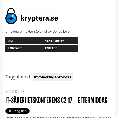
En blogg om cybersäkerhet av Jonas Lejon
OM
NYHETSBREV
KONTAKT
TWITTER
Taggat med:
involveringsprocess
2017-01-18
IT-SÄKERHETSKONFERENS C2 17 – EFTERMIDDAG
Detta är en sammanställning från IT-säkerhetskonferensen
Command