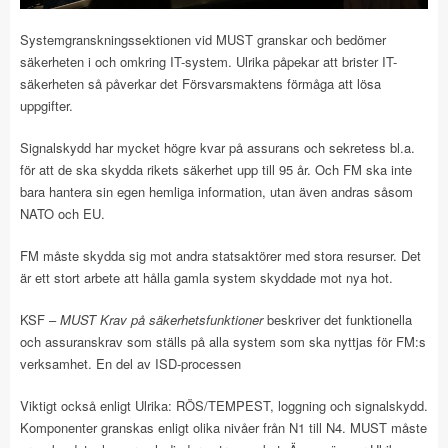
Systemgranskningssektionen vid MUST granskar och bedömer
säkerheten i och omkring IT-system. Ulrika påpekar att brister IT-
säkerheten så påverkar det Försvarsmaktens förmåga att lösa
uppgifter.
Signalskydd har mycket högre kvar på assurans och sekretess bl.a.
för att de ska skydda rikets säkerhet upp till 95 år. Och FM ska inte
bara hantera sin egen hemliga information, utan även andras såsom
NATO och EU.
FM måste skydda sig mot andra statsaktörer med stora resurser. Det
är ett stort arbete att hålla gamla system skyddade mot nya hot.
KSF –
MUST
Krav på säkerhetsfunktioner
beskriver det funktionella
och assuranskrav som ställs på alla system som ska nyttjas för FM:s
verksamhet. En del av ISD-processen
Viktigt också enligt Ulrika: RÖS/TEMPEST, loggning och signalskydd.
Komponenter granskas enligt olika nivåer från N1 till N4. MUST måste