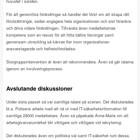
huvudet i sanden.
För att genomföra förändringar så handlar det först om att skapa rätt
förutsättningar, sedan engagera hela organisationen och sist förankra
och driva vidare förändringen. Tillvarata även medarbetarnas
kompetens som en resurs för att hitta bättre lösningar samt
gemensam utveckling så känner fler inom organisationen
ansvarstagande och helhetsförståelse.
Storgruppsintervention är även att rekommendera. Även så går talarna
igenom en involveringsprocess.
Avslutande diskussioner
Under sista passet så var samtliga talare på scenen. Det diskuterades
bl.a. Polisens arbete med att nå ut med IT-säkerhetsinformation till
samtliga 29000 medarbetare. Även så påpekade Anne-Marie om att
arbetsgivarvarumärket blir viktigare och viktigare vid rekrytering.
Det diskuterades även om politiska val samt IT-säkerhet runt dessa.