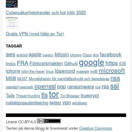
Cybersäkerhetstrender och hot inför 2020
Gratis VPN (med hjälp av Tor)
TAGGAR
aes
apple
facebook
bitcoin
Cisco
dns
android
chrome
bakdörr
google
FRA
https
Försvarsmakten
Github
iOS
firefox
microsoft
lösenord
iphone
md5
john the ripper
linux
malware
nsa
MSB
Myndigheten för samhällsskydd och beredskap
MUST
ssl
openssl
pgp
rsa
ransomware
rce
openssh
openbsd
tor
tls
Tails
truecrypt
Threat Hunting
Tor Browser
vpn
twitter
tvåfaktorsautentisering
windows
Licens CC-BY-4.0
Texten på denna blogg är licensierat under
Creative Commons