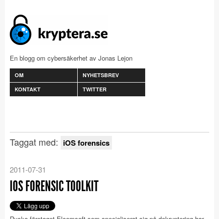
En blogg om cybersäkerhet av Jonas Lejon
OM
NYHETSBREV
KONTAKT
TWITTER
Taggat med:
iOS forensics
2011-07-31
IOS FORENSIC TOOLKIT
Ryska företaget Elcomsoft som specialiserat sig på dekryptering har