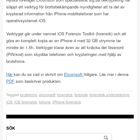
släppt ett verktyg för brottsbekämpande myndigheter att ta del av
krypterad information från iPhone-mobiltelefoner som har
operativsystemet iOS.
Verktyget går under namnet iOS Forensic Toolkit (forensik) och att
göra en komplett kopia av en iPhone 4 med 32 GB utrymme tar
mindre än 1.5h. Verktyget klarar även av att knäcka det lösenord
(PIN-kod) som skyddar telefonen och krypteringen med hjälp av
bruteforce.
Här
kan du se vad vi skrivit om
Elcomsoft
tidigare. Läs mer i denna
PDF
som beskriver produkten.
Taggad
bruteforce
,
elcomsoft
,
forensics
,
forensik
,
forensisk undersökning
,
iOS
,
iOS forensics
,
iphone
,
iPhone forensics
SÖK
Sök