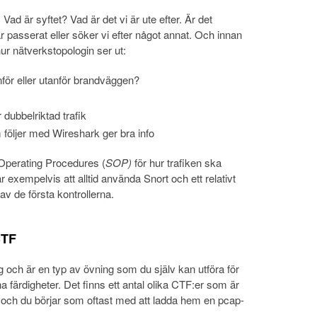
Vad är syftet? Vad är det vi är ute efter. Är det
r passerat eller söker vi efter något annat. Och innan
hur nätverkstopologin ser ut:
nför eller utanför brandväggen?
 dubbelriktad trafik
öljer med Wireshark ger bra info
Operating Procedures (
SOP)
för hur trafiken ska
xempelvis att alltid använda Snort och ett relativt
v de första kontrollerna.
CTF
 och är en typ av övning som du själv kan utföra för
na färdigheter. Det finns ett antal olika CTF:er som är
k och du börjar som oftast med att ladda hem en pcap-