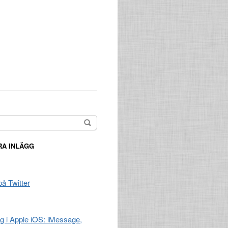
A INLÄGG
på Twitter
ng i Apple iOS: iMessage,