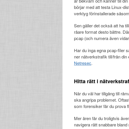
är bekväm och känner till di
börjar med att testa Linux-di
verktyg förinstallerade såso
Sen gäller det också att ha ti
råare format desto bättre. Dä
pcap (och numera även vidar
Har du inga egna pcap-filer 
ner nätverkstrafik till/från d
Netresec
.
Hitta rätt i nätverkstra
När du väl har tillgång till rå
ska angripa problemet. Oftast
som forensiker får du prova fl
Mer åren får du troligtvis ä
navigera rätt snabbare bland 