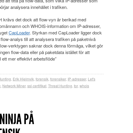
ed att titta på flow-data, som vilka IP-adresser som
rjar analysera innehållet i trafiken.
ivt krävs det dock att flow-vyn är berikad med
domännamn och WHOIS-information om IP-adresser,
tyget
CapLoader
. Styrkan med CapLoader ligger dock
n flow-analys till att analysera trafiken på paketnivå
 flow-verktygen saknar dock denna förmåga, vilket gör
tingen flow-data eller på paketdata istället för att
 ett mer effektivt arbetsflöde”
Hunting
,
Erik Hjelmvik
,
forensik
,
forensiker
,
IP-adresser
,
Let's
c
,
Network Miner
,
ssl-certifikat
,
Threat Hunting
,
tor
,
whois
 NINJA PÅ