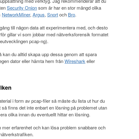
n uppsättning med verktyg. Jag rekommenderar att du
sten
Security Onion
som är har en stor mängd olika
m
NetworkMiner
,
Argus
,
Snort
och
Bro
.
llgång till någon data att experimentera med, och desto
rför gillar vi som jobbar med nätverksforensik formatet
eutvecklingen pcap-ng).
så kan du alltid skapa upp dessa genom att spara
in egen dator eller hämta hem från
Wireshark
eller
fiken
material i form av pcap-filer så måste du lista ut hur du
 så finns det inte enbart en lösning på problemet utan
era olika innan du eventuellt hittar en lösning.
ven mer erfarenhet och kan lösa problem snabbare och
nätverkstrafiken.