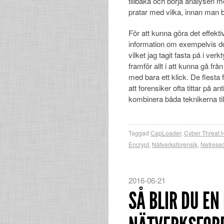
tillbaka och börja analysen m
pratar med vilka, innan man bö
För att kunna göra det effekt
information om exempelvis 
vilket jag tagit fasta på i verk
framför allt i att kunna gå frå
med bara ett klick. De flesta
att forensiker ofta tittar på an
kombinera båda teknikerna till
Taggad
CapLoader
,
Cyber Threat 
Encrypt
,
Nätverksforensik
,
Netrese
2016-06-21
SÅ BLIR DU EN