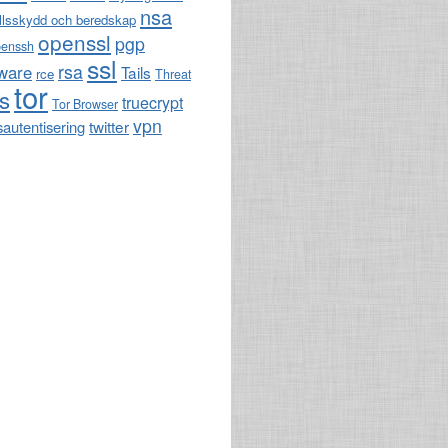
nsa
llsskydd och beredskap
openssl
pgp
penssh
ssl
rsa
ware
Tails
rce
Threat
tor
ls
truecrypt
Tor Browser
vpn
twitter
sautentisering