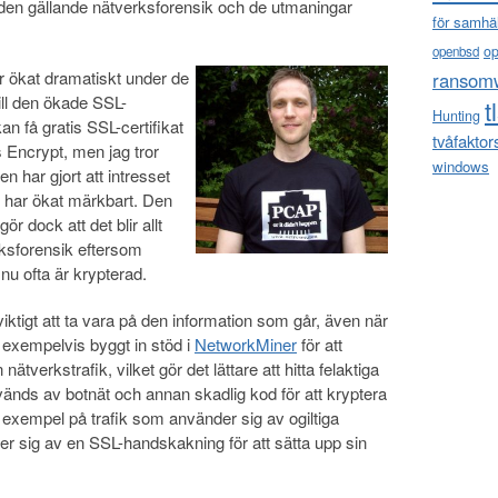
iden gällande nätverksforensik och de utmaningar
för samhä
o
openbsd
 ökat dramatiskt under de
ransom
ill den ökade SSL-
t
Hunting
n få gratis SSL-certifikat
tvåfaktor
s Encrypt, men jag tror
windows
 har gjort att intresset
 har ökat märkbart. Den
 dock att det blir allt
ksforensik eftersom
nu ofta är krypterad.
iktigt att ta vara på den information som går, även när
r exempelvis byggt in stöd i
NetworkMiner
för att
nätverkstrafik, vilket gör det lättare att hitta felaktiga
nvänds av botnät och annan skadlig kod för att kryptera
 exempel på trafik som använder sig av ogiltiga
nder sig av en SSL-handskakning för att sätta upp sin