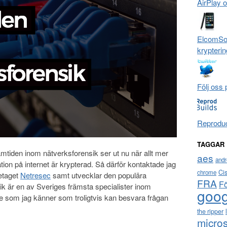
AirPlay 
ElcomSof
krypterin
Följ oss 
Reprodu
TAGGAR
amtiden inom nätverksforensik ser ut nu när allt mer
aes
andr
on på internet är krypterad. Så därför kontaktade jag
Ci
chrome
etaget
Netresec
samt utvecklar den populära
FRA
F
rik är en av Sveriges främsta specialister inom
goog
e som jag känner som troligtvis kan besvara frågan
the ripper
micros