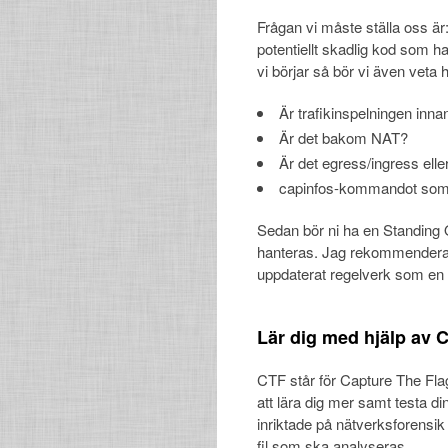
Frågan vi måste ställa oss är: 
potentiellt skadlig kod som ha
vi börjar så bör vi även veta 
Är trafikinspelningen inna
Är det bakom NAT?
Är det egress/ingress eller
capinfos-kommandot som f
Sedan bör ni ha en Standing 
hanteras. Jag rekommenderar e
uppdaterat regelverk som en a
Lär dig med hjälp av 
CTF står för Capture The Flag
att lära dig mer samt testa di
inriktade på nätverksforensi
fil som ska analyseras.