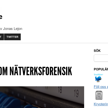
av Jonas Lejon
T
TWITTER
SÖK
Sök
efter:
OM NÄTVERKSFORENSIK
POPULÄR
Följ oss 
Krypteri