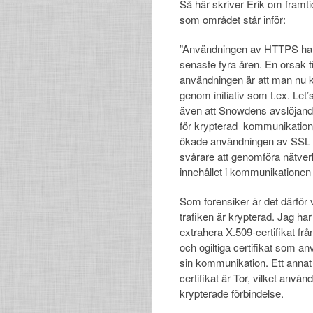
Så här skriver Erik om framt
som området står inför:
”Användningen av HTTPS har
senaste fyra åren. En orsak t
användningen är att man nu ka
genom initiativ som t.ex. Let’
även att Snowdens avslöjanden
för krypterad kommunikation
ökade användningen av SSL gör
svårare att genomföra nätver
innehållet i kommunikationen 
Som forensiker är det därför v
trafiken är krypterad. Jag ha
extrahera X.509-certifikat från 
och ogiltiga certifikat som a
sin kommunikation. Ett annat
certifikat är Tor, vilket anvä
krypterade förbindelse.