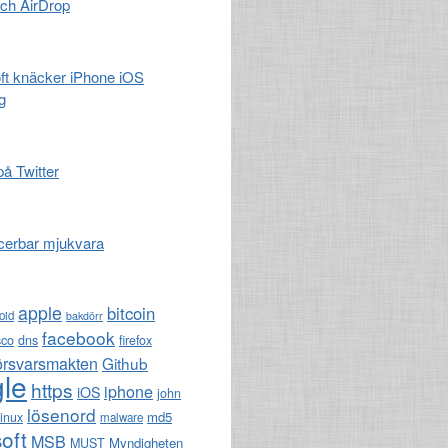
och AirDrop
t knäcker iPhone iOS
g
på Twitter
cerbar mjukvara
apple
bitcoin
oid
bakdörr
facebook
sco
dns
firefox
örsvarsmakten
Github
le
https
iphone
iOS
john
lösenord
md5
linux
malware
oft
MSB
Myndigheten
MUST