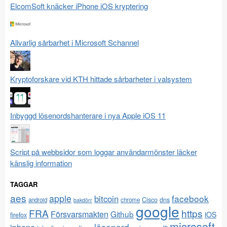
ElcomSoft knäcker iPhone iOS kryptering
Allvarlig sårbarhet i Microsoft Schannel
Kryptoforskare vid KTH hittade sårbarheter i valsystem
Inbyggd lösenordshanterare i nya Apple iOS 11
Script på webbsidor som loggar användarmönster läcker
känslig information
TAGGAR
aes
apple
facebook
bitcoin
Cisco
dns
android
chrome
bakdörr
google
FRA
https
Försvarsmakten
Github
iOS
firefox
microsoft
lösenord