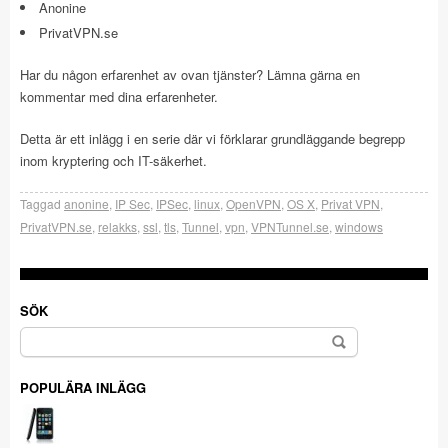
Anonine
PrivatVPN.se
Har du någon erfarenhet av ovan tjänster? Lämna gärna en
kommentar med dina erfarenheter.
Detta är ett inlägg i en serie där vi förklarar grundläggande begrepp
inom kryptering och IT-säkerhet.
Taggad
anonine
,
IP Sec
,
IPSec
,
linux
,
OpenVPN
,
OS X
,
Privat VPN
,
PrivatVPN.se
,
relakks
,
ssl
,
tls
,
Tunnel
,
vpn
,
VPNTunnel.se
,
windows
SÖK
Sök
efter:
POPULÄRA INLÄGG