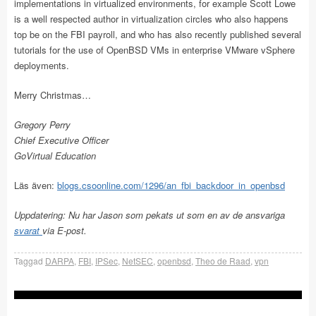
implementations in virtualized environments, for example Scott Lowe
is a well respected author in virtualization circles who also happens
top be on the FBI payroll, and who has also recently published several
tutorials for the use of OpenBSD VMs in enterprise VMware vSphere
deployments.
Merry Christmas…
Gregory Perry
Chief Executive Officer
GoVirtual Education
Läs även:
blogs.csoonline.com/1296/an_fbi_backdoor_in_openbsd
Uppdatering: Nu har Jason som pekats ut som en av de ansvariga
svarat
via E-post.
Taggad
DARPA
,
FBI
,
IPSec
,
NetSEC
,
openbsd
,
Theo de Raad
,
vpn