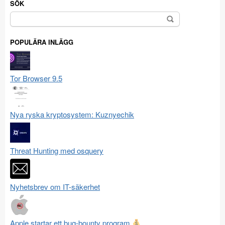
SÖK
Sök
efter:
POPULÄRA INLÄGG
Tor Browser 9.5
Nya ryska kryptosystem: Kuznyechik
Threat Hunting med osquery
Nyhetsbrev om IT-säkerhet
Apple startar ett bug-bounty program