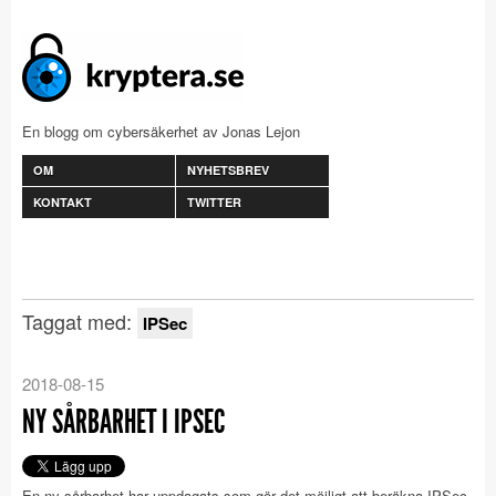
En blogg om cybersäkerhet av Jonas Lejon
OM
NYHETSBREV
KONTAKT
TWITTER
Taggat med:
IPSec
2018-08-15
NY SÅRBARHET I IPSEC
En ny sårbarhet har uppdagats som gör det möjligt att beräkna IPSec