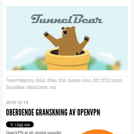
Taggad
fildelning
,
IKEv2
,
IPSec
,
IPv6
,
mullvad
,
Ovpn
,
P2P
,
PPTP
,
torrent
,
TunnelBear
,
uBlock Origin
,
vpn
2016-12-14
OBEROENDE GRANSKNING AV OPENVPN
OpenVPN är ett otroligt populärt