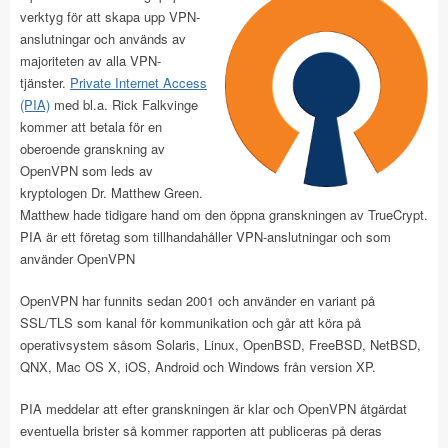
verktyg för att skapa upp VPN-
anslutningar och används av
majoriteten av alla VPN-
tjänster.
Private Internet Access
(PIA)
med bl.a. Rick Falkvinge
kommer att betala för en
oberoende granskning av
OpenVPN som leds av
kryptologen Dr. Matthew Green.
Matthew hade tidigare hand om den öppna granskningen av TrueCrypt.
PIA är ett företag som tillhandahåller VPN-anslutningar och som
använder OpenVPN
OpenVPN har funnits sedan 2001 och använder en variant på
SSL/TLS som kanal för kommunikation och går att köra på
operativsystem såsom Solaris, Linux, OpenBSD, FreeBSD, NetBSD,
QNX, Mac OS X, iOS, Android och Windows från version XP.
PIA meddelar att efter granskningen är klar och OpenVPN åtgärdat
eventuella brister så kommer rapporten att publiceras på deras