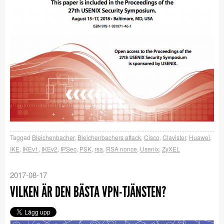
Taggad
Bleichenbacher
,
Bleichenbachers attack
,
Cisco
,
Clavister
,
Huawei
,
IKE
,
IKEv1
,
IKEv2
,
IPSec
,
PSK
,
rsa
,
RSA nonce
,
Usenix
,
ZyXEL
2017-08-17
VILKEN ÄR DEN BÄSTA VPN-TJÄNSTEN?