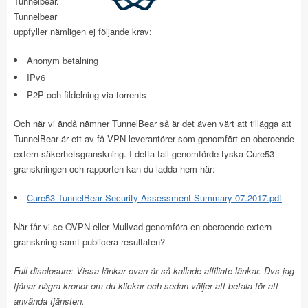
Tunnelbear.
Tunnelbear
uppfyller nämligen ej följande krav:
Anonym betalning
IPv6
P2P och fildelning via torrents
Och när vi ändå nämner TunnelBear så är det även värt att tillägga att
TunnelBear är ett av få VPN-leverantörer som genomfört en oberoende
extern säkerhetsgranskning. I detta fall genomförde tyska Cure53
granskningen och rapporten kan du ladda hem här:
Cure53 TunnelBear Security Assessment Summary 07.2017.pdf
När får vi se OVPN eller Mullvad genomföra en oberoende extern
granskning samt publicera resultaten?
Full disclosure: Vissa länkar ovan är så kallade affiliate-länkar. Dvs jag
tjänar några kronor om du klickar och sedan väljer att betala för att
använda tjänsten.