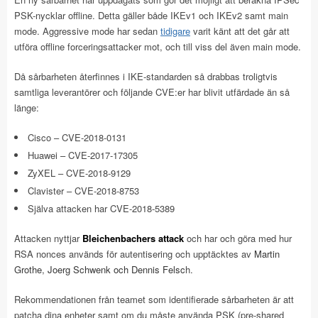
PSK-nycklar offline. Detta gäller både IKEv1 och IKEv2 samt main
mode. Aggressive mode har sedan
tidigare
varit känt att det går att
utföra offline forceringsattacker mot, och till viss del även main mode.
Då sårbarheten återfinnes i IKE-standarden så drabbas troligtvis
samtliga leverantörer och följande CVE:er har blivit utfärdade än så
länge:
Cisco – CVE-2018-0131
Huawei – CVE-2017-17305
ZyXEL – CVE-2018-9129
Clavister – CVE-2018-8753
Själva attacken har CVE-2018-5389
Attacken nyttjar
Bleichenbachers attack
och har och göra med hur
RSA nonces används för autentisering och upptäcktes av
Martin
Grothe
,
Joerg Schwenk och
Dennis Felsc
h.
Rekommendationen från teamet som identifierade sårbarheten är att
patcha dina enheter samt om du måste använda PSK (pre-shared