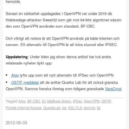
hemsida.
Senast en sårbarhet uppdagades i OpenVPN var under 2016 då
födelsedags-attacken Sweet32 som går mot 64-bits algoritmer såsom
den som OpenVPN använder som standard, BF-CBC.
Och viktigt att notera är att OpenVPN används på både klienten och
servern. Ett alternativ till OpenVPN är att köra stunnel eller IPSEC.
Uppdatering
: Under tiden jag skrev denna artikel har två andra
relaterade nyheter dykt upp:
Algo
lyfts upp som ett nytt alternativ till IPSec och OpenVPN
OSTIF meddelar
att de anlitar Quarks Lab för att också granska
OpenVPN. Samma franska företag som tidigare granskade
VeraCrypt
Taggad
Algo
,
BF-CBC
,
Dr. Matthew Green
,
IPSec
,
OpenVPN
,
OSTIF
,
Private Internet Access
,
QuarksLab
,
ssl
,
SSL/TLS
,
stunnel
,
tls
2012-05-03