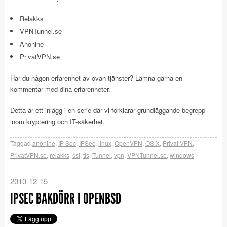
Relakks
VPNTunnel.se
Anonine
PrivatVPN.se
Har du någon erfarenhet av ovan tjänster? Lämna gärna en
kommentar med dina erfarenheter.
Detta är ett inlägg i en serie där vi förklarar grundläggande begrepp
inom kryptering och IT-säkerhet.
Taggad
anonine
,
IP Sec
,
IPSec
,
linux
,
OpenVPN
,
OS X
,
Privat VPN
,
PrivatVPN.se
,
relakks
,
ssl
,
tls
,
Tunnel
,
vpn
,
VPNTunnel.se
,
windows
2010-12-15
IPSEC BAKDÖRR I OPENBSD