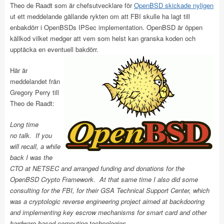
Theo de Raadt som är chefsutvecklare för
OpenBSD
skickade
nyligen
ut ett meddelande gällande rykten om att FBI skulle ha lagt till
enbakdörr i OpenBSDs IPSec implementation. OpenBSD är öppen
källkod vilket medger att vem som helst kan granska koden och
upptäcka en eventuell bakdörr.
Här är
meddelandet från
Gregory Perry till
Theo de Raadt:
Long time
no talk. If you
will recall, a while
back I was the
CTO at NETSEC and arranged funding and donations for the
OpenBSD Crypto Framework. At that same time I also did some
consulting for the FBI, for their GSA Technical Support Center, which
was a cryptologic reverse engineering project aimed at backdooring
and implementing key escrow mechanisms for smart card and other
hardware-based computing technologies.