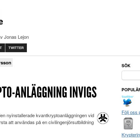
av Jonas Lejon
T
TWITTER
rsson
SÖK
Sök
efter:
TO-ANLÄGGNING INVIGS
POPULÄR
Följ oss 
en nyinstallerade kvantkryptoanläggningen vid
rsta att användas på en civilingenjörsutbildning
Krypteri