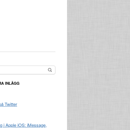
A INLÄGG
på Twitter
ng i Apple iOS: iMessage,