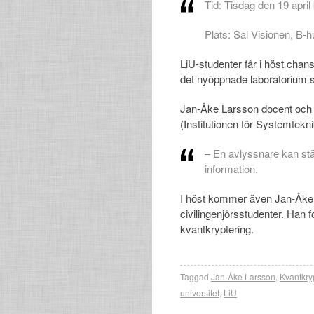
Tid: Tisdag den 19 april
Plats: Sal Visionen, B-
LiU-studenter får i höst cha
det nyöppnade laboratorium sk
Jan-Åke Larsson docent och f
(Institutionen för Systemtekni
– En avlyssnare kan stäl
information.
I höst kommer även Jan-Åke at
civilingenjörsstudenter. Han 
kvantkryptering.
Taggad
Jan-Åke Larsson
,
Kvantkry
universitet
,
LiU