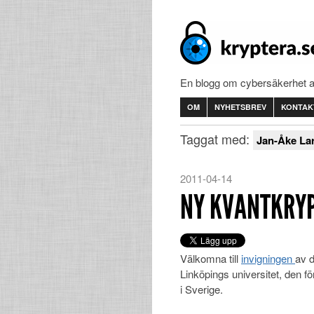
En blogg om cybersäkerhet 
OM
NYHETSBREV
KONTAK
Taggat med:
Jan-Åke La
2011-04-14
NY KVANTKRYP
Välkomna till
invigningen
av d
Linköpings universitet, den fö
i Sverige.