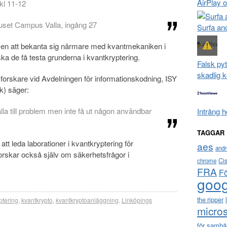
AirPlay 
 kl 11-12
huset Campus Valla, ingång 27
Surfa a
nsen att bekanta sig närmare med kvantmekaniken i
a de få testa grunderna i kvantkryptering.
Falsk pyt
skadlig 
orskare vid Avdelningen för informationskodning, ISY
k) säger:
la till problem men inte få ut någon användbar
Intrång 
TAGGAR
t leda laborationer i kvantkryptering för
aes
andr
forskar också själv om säkerhetsfrågor i
Ci
chrome
FRA
F
goog
the ripper
ptering
,
kvantkrypto
,
kvantkryptoanläggning
,
Linköpings
micros
för samhä