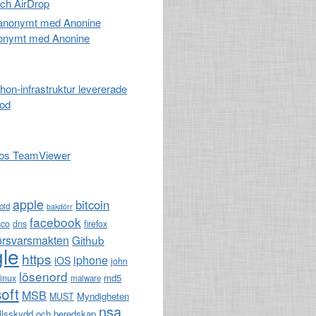
och AirDrop
nonymt med Anonine
hon-infrastruktur levererade
kod
hos TeamViewer
apple
bitcoin
oid
bakdörr
facebook
sco
dns
firefox
örsvarsmakten
Github
le
https
iphone
iOS
john
lösenord
md5
linux
malware
oft
MSB
Myndigheten
MUST
nsa
llsskydd och beredskap