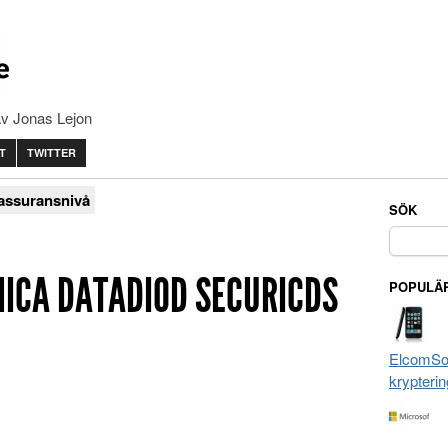
av Jonas Lejon
T
TWITTER
ssuransnivå
SÖK
Sök
efter:
NICA DATADIOD SECURICDS
POPULÄR
ElcomSof
krypterin