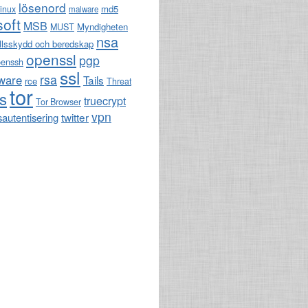
lösenord
md5
linux
malware
soft
MSB
Myndigheten
MUST
nsa
llsskydd och beredskap
openssl
pgp
penssh
ssl
rsa
ware
Tails
rce
Threat
tor
ls
truecrypt
Tor Browser
vpn
twitter
sautentisering