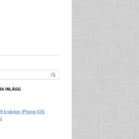
A INLÄGG
t knäcker iPhone iOS
g