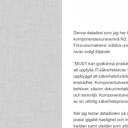
Denna datadiod som jag har te
komponentassuransnivå N3, vi
Försvarsmaktens militära un
nivån enligt följande:
”MUST kan godkänna produkter v
att uppfylla IT-säkerhetskrav 
uppbyggd att säkerhetsfunkti
enskildhet. Komponentutveck
behöver, såsom dokumentation 
och testmiljö. Komponentutvec
av en utförlig säkerhetsproce
När jag testar datadioden så s
pratar gigabit-hastighet och 
insidan samt utsidan som stöd