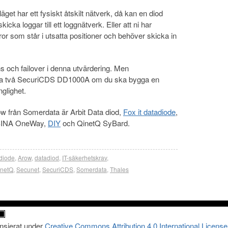
äget har ett fysiskt åtskilt nätverk, då kan en diod
cka loggar till ett loggnätverk. Eller att ni har
r som står i utsatta positioner och behöver skicka in
ns och failover i denna utvärdering. Men
ffa två SecuriCDS DD1000A om du ska bygga en
nglighet.
w från Somerdata är Arbit Data diod,
Fox it datadiode
,
 SINA OneWay,
DIY
och QinetQ SyBard.
 diode
,
Arow
,
datadiod
,
IT-säkerhetskrav
,
inetQ
,
Secunet
,
SecuriCDS
,
Somerdata
,
Thales
ensierat under
Creative Commons Attribution 4.0 International License