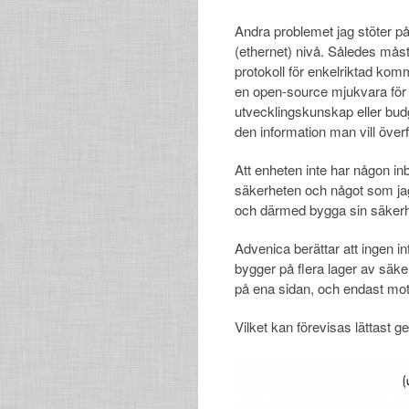
Andra problemet jag stöter på
(ethernet) nivå. Således måste
protokoll för enkelriktad ko
en open-source mjukvara för
utvecklingskunskap eller budg
den information man vill överf
Att enheten inte har någon inb
säkerheten och något som jag 
och därmed bygga sin säkerh
Advenica berättar att ingen in
bygger på flera lager av säke
på ena sidan, och endast mot
Vilket kan förevisas lättast g