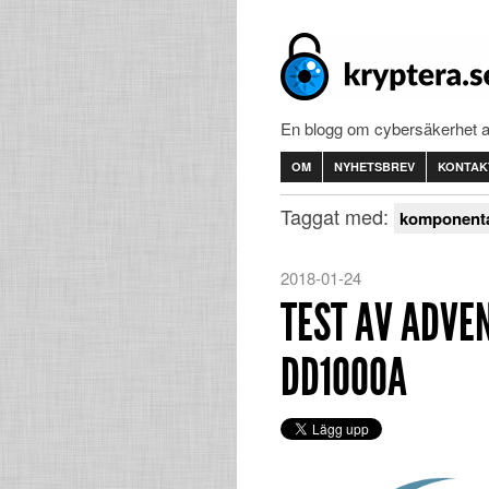
En blogg om cybersäkerhet 
OM
NYHETSBREV
KONTAK
Taggat med:
komponenta
2018-01-24
TEST AV ADVE
DD1000A