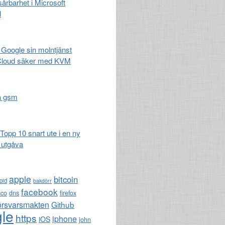
 sårbarhet i Microsoft
l
 Google sin molntjänst
Cloud säker med KVM
a gsm
pp 10 snart ute i en ny
 utgåva
apple
bitcoin
oid
bakdörr
facebook
sco
dns
firefox
örsvarsmakten
Github
le
https
iphone
iOS
john