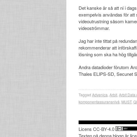
Det kanske är så att ni i dagsl
exempelvis användas för att ski
videoutrustning såsom kamero
videoströmmar.
Jag har inte tittat på redunda
rekommenderar att införska
lösning som ska ha hög tillgä
Andra datadioder förutom Aro
Thales ELIPS-SD, Secunet
Taggad
Advenica
,
Arbit
,
Arbit Data
komponentassuransnivå
,
MUST
,
Q
Licens CC-BY-4.0
Texten på denna blogg är lic