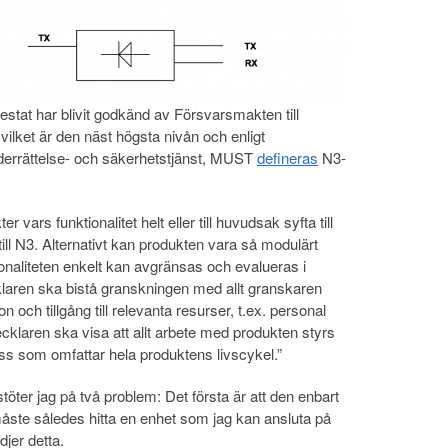
stat har blivit godkänd av Försvarsmakten till
lket är den näst högsta nivån och enligt
derrättelse- och säkerhetstjänst, MUST
defineras
N3-
ars funktionalitet helt eller till huvudsak syfta till
till N3. Alternativt kan produkten vara så modulärt
onaliteten enkelt kan avgränsas och evalueras i
laren ska bistå granskningen med allt granskaren
och tillgång till relevanta resurser, t.ex. personal
klaren ska visa att allt arbete med produkten styrs
ss som omfattar hela produktens livscykel.”
töter jag på två problem: Det första är att den enbart
måste således hitta en enhet som jag kan ansluta på
jer detta.