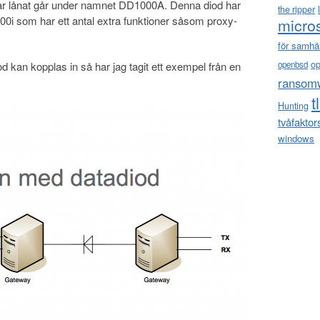
ar lånat går under namnet DD1000A. Denna diod har
the ripper
0i som har ett antal extra funktioner såsom proxy-
micro
för samhä
o
od kan kopplas in så har jag tagit ett exempel från en
openbsd
ransom
t
Hunting
tvåfaktor
windows