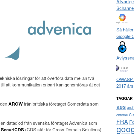
Allvarlig
Schanne
Så håller
Google 
Avlyssn
tekniska lösningar för att överföra data mellan två
OWASP To
till att kommunikation enbart kan genomföras åt det
2017 års
TAGGAR
ioden
AROW
från brittiska företaget Somerdata som
aes
andr
Ci
chrome
FRA
F
 en datadiod från svenska företaget Advenica som
goog
n
SecuriCDS
(CDS står för Cross Domain Solutions).