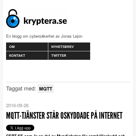
En blogg om cybersäkerhet av Jonas Lejon
OM
NYHETSBREV
KONTAKT
TWITTER
Taggat med:
MQTT
2016-09-26
MQTT-TJÄNSTER STÅR OSKYDDADE PÅ INTERNET
CERT-SE som är en del av Myndigheten för samhällsskydd och