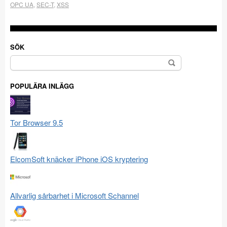
OPC UA
,
SEC-T
,
XSS
SÖK
Sök
efter:
POPULÄRA INLÄGG
Tor Browser 9.5
ElcomSoft knäcker iPhone iOS kryptering
Allvarlig sårbarhet i Microsoft Schannel