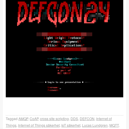
Taggad
AMQP
,
CoAP
,
cross site scripting
,
DDS
,
DEFCON
,
Internet of
Things
,
Internet of Things säkerhet
,
IoT säkerhet
,
Lucas Lundgren
,
MQTT
,