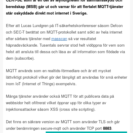
beredskap (MSB) går ut och varnar för att flertalet MQTT-tjänster
står oskyddade direkt mot internet i Sverige.
Efter att Lucas Lundgren på IT-säkerhetskonferenser såsom Defcon
och SEC-T berättat om MQTT-protokollet samt sökt av hela internet
efter sårbara tjänster med
masscan
så var resultatet
häpnadsväckande. Tusentals servrar stod helt vidöppna för vem som
helst att ansluta till dessa och läsa av all information som flödade via
dem (subscribe).
MQTT används som en realtids-förmedlare och är ett mycket
lättviktigt protokoll vilket gör det lämpligt att användas för små enheter
inom IoT (Internet of Things) exempelvis.
Många tjänster använder också MQTT för att publicera data på
webbsidor helt ofiltrerat vilket öppnar upp för olika typer av
injektionsattacker såsom XSS (cross site scripting).
Det finns en säkrare version av MQTT som använder TLS och går
under benämningen secure-mqtt och använder TCP port
8883
.