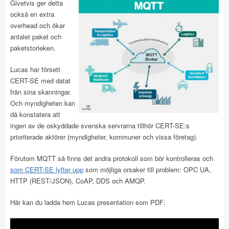
Givetvis ger d
etta
också en extra
overhead och ökar
antalet paket och
paketstorleken.
Lucas har försett
CERT-SE med datat
från sina skanningar.
Och myndigheten kan
då konstatera att
ingen av de oskyddade svenska servrarna tillhör CERT-SE:s
prioriterade aktörer (myndigheter, kommuner och vissa företag).
Förutom MQTT så finns det andra protokoll som bör kontrolleras och
som CERT-SE lyfter upp
som möjliga orsaker till problem: OPC UA,
HTTP (REST/JSON), CoAP, DDS och AMQP.
Här kan du ladda hem Lucas presentation som PDF: