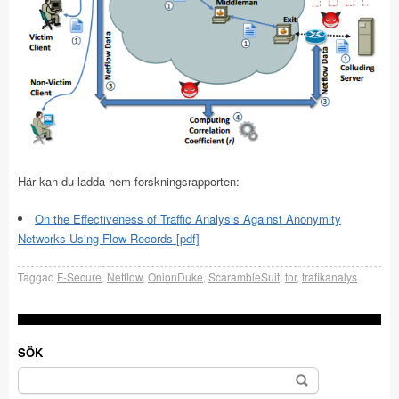
Här kan du ladda hem forskningsrapporten:
On the Effectiveness of Traffic Analysis Against Anonymity
Networks Using Flow Records [pdf]
Taggad
F-Secure
,
Netflow
,
OnionDuke
,
ScarambleSuit
,
tor
,
trafikanalys
SÖK
Sök
efter: