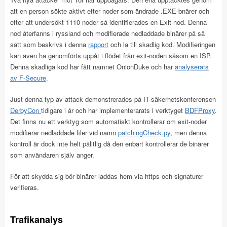
att en person sökte aktivt efter noder som ändrade .EXE-bnärer och
efter att undersökt 1110 noder så identifierades en Exit-nod. Denna
nod återfanns i ryssland och modifierade nedladdade binärer på så
sätt som beskrivs i denna
rapport
och la till skadlig kod. Modifieringen
kan även ha genomförts uppåt i flödet från exit-noden såsom en ISP.
Denna skadliga kod har fått namnet OnionDuke och har
analyserats
av F-Secure
.
Just denna typ av attack demonstrerades på IT-säkerhetskonferensen
DerbyCon
tidigare i år och har implementerarats i verktyget
BDFProxy
.
Det finns nu ett verktyg som automatiskt kontrollerar om exit-noder
modifierar nedladdade filer vid namn
patchingCheck.py
, men denna
kontroll är dock inte helt pålitlig då den enbart kontrollerar de binärer
som användaren själv anger.
För att skydda sig bör binärer laddas hem via https och signaturer
verifieras.
Trafikanalys