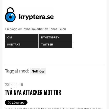
En blogg om cybersäkerhet av Jonas Lejon
OM
NYHETSBREV
KONTAKT
TWITTER
Taggat med:
Netflow
2014-11-16
TVÅ NYA ATTACKER MOT TOR
Två nya attacker mot Tor har uppdagats. Den ena upptäcktes genom