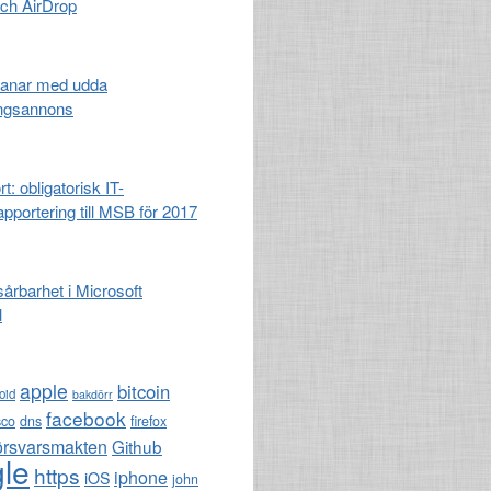
och AirDrop
anar med udda
ingsannons
t: obligatorisk IT-
apportering till MSB för 2017
 sårbarhet i Microsoft
l
apple
bitcoin
oid
bakdörr
facebook
sco
dns
firefox
örsvarsmakten
Github
le
https
iphone
iOS
john