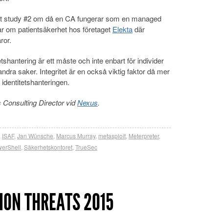
cast study #2 om då en CA fungerar som en managed
ar om patientsäkerhet hos företaget
Elekta
där
ror.
shantering är ett måste och inte enbart för individer
ndra saker. Integritet är en också viktig faktor då mer
identitetshanteringen.
s Consulting Director vid
Nexus
.
,
ISAF
,
Jan Wünsche
,
Marcus Murray
,
metasploit
,
Meterpreter
,
erShell
,
Säkerhetskontoret
,
TrueSec
ION THREATS 2015