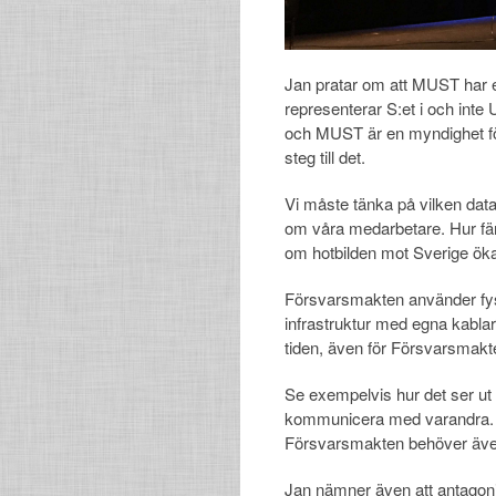
Jan pratar om att MUST har 
representerar S:et i och int
och MUST är en myndighet för
steg till det.
Vi måste tänka på vilken data 
om våra medarbetare. Hur färd
om hotbilden mot Sverige ök
Försvarsmakten använder fys
infrastruktur med egna kabla
tiden, även för Försvarsmakt
Se exempelvis hur det ser ut 
kommunicera med varandra. O
Försvarsmakten behöver äve
Jan nämner även att antagonist