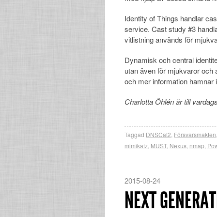
Identity of Things handlar 
service. Cast study #3 handl
vitlistning används för mjukva
Dynamisk och central identitet
utan även för mjukvaror och a
och mer information hamnar i 
Charlotta Öhlén är till vardag
Taggad
DNSCat2
,
Försvarsmakten
mimikatz
,
MUST
,
Nexus
,
nmap
,
Pow
2015-08-24
NEXT GENERAT