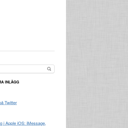
A INLÄGG
på Twitter
ng i Apple iOS: iMessage,