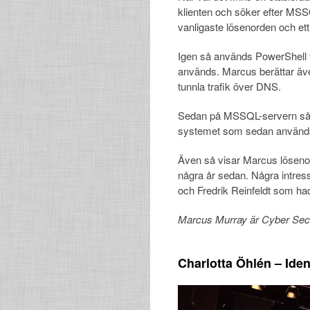
klienten och söker efter MSSQ
vanligaste lösenorden och et
Igen så används PowerShell fö
används. Marcus berättar ä
tunnla trafik över DNS.
Sedan på MSSQL-servern så
systemet som sedan används 
Även så visar Marcus löseno
några år sedan. Några intre
och Fredrik Reinfeldt som ha
Marcus Murray är Cyber Sec
Charlotta Öhlén – Ident