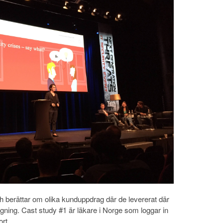
h berättar om olika kunduppdrag där de levererat där
gning. Cast study #1 är läkare i Norge som loggar in
rt.