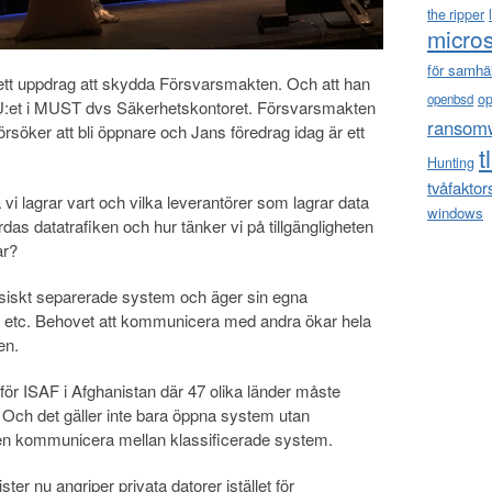
the ripper
micros
för samhä
ett uppdrag att skydda Försvarsmakten. Och att han
o
openbsd
e U:et i MUST dvs Säkerhetskontoret. Försvarsmakten
ransom
söker att bli öppnare och Jans föredrag idag är ett
t
Hunting
tvåfaktor
vi lagrar vart och vilka leverantörer som lagrar data
windows
as datatrafiken och hur tänker vi på tillgängligheten
ar?
iskt separerade system och äger sin egna
r etc. Behovet att kommunicera med andra ökar hela
en.
för ISAF i Afghanistan där 47 olika länder måste
ch det gäller inte bara öppna system utan
n kommunicera mellan klassificerade system.
er nu angriper privata datorer istället för