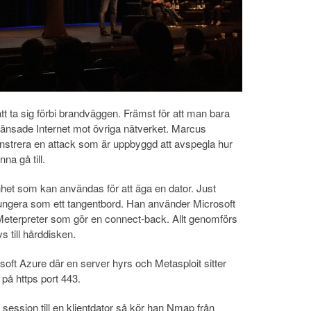
 att ta sig förbi brandväggen. Främst för att man bara
nsade Internet mot övriga nätverket. Marcus
nstrera en attack som är uppbyggd att avspegla hur
na gå till.
het som kan användas för att äga en dator. Just
ungera som ett tangentbord. Han använder Microsoft
Meterpreter som gör en connect-back. Allt genomförs
s till hårddisken.
soft Azure där en server hyrs och Metasploit sitter
på https port 443.
 session till en klientdator så kör han Nmap från