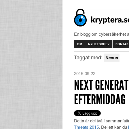
En blogg om cybersäkerhet 
OM
NYHETSBREV
KONTAK
Taggat med:
Nexus
2015-09-22
NEXT GENERAT
EFTERMIDDAG
Detta är del två i sammanfat
Threats 2015
. Del ett kan du