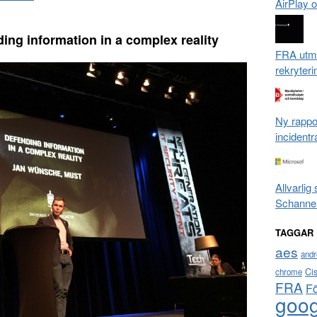
AirPlay 
ng information in a complex reality
FRA utm
rekryter
Ny rappor
incidentr
Allvarlig
Schanne
TAGGAR
aes
andr
Ci
chrome
FRA
F
goog