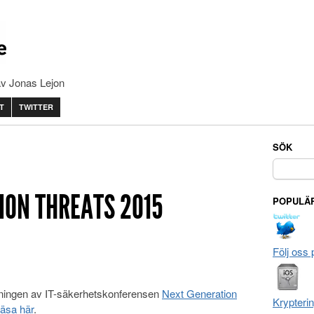
av Jonas Lejon
T
TWITTER
SÖK
Sök
efter:
ION THREATS 2015
POPULÄR
Följ oss 
tningen av IT-säkerhetskonferensen
Next Generation
Krypteri
läsa här
.