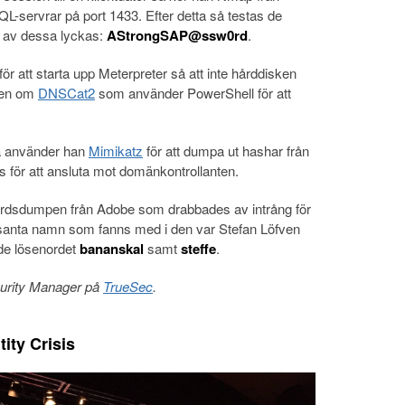
L-servrar på port 1433. Efter detta så testas de
t av dessa lyckas:
AStrongSAP@ssw0rd
.
r att starta upp Meterpreter så att inte hårddisken
ven om
DNSCat2
som använder PowerShell för att
 använder han
Mimikatz
för att dumpa ut hashar från
för att ansluta mot domänkontrollanten.
rdsdumpen från Adobe som drabbades av intrång för
ssanta namn som fanns med i den var Stefan Löfven
de lösenordet
bananskal
samt
steffe
.
urity Manager på
TrueSec
.
ity Crisis