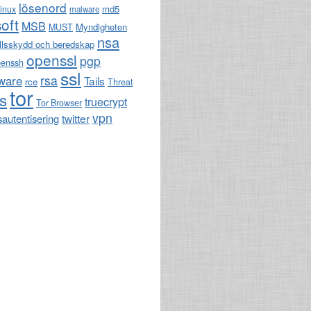
lösenord
md5
linux
malware
oft
MSB
Myndigheten
MUST
nsa
llsskydd och beredskap
openssl
pgp
penssh
ssl
rsa
ware
Tails
rce
Threat
tor
ls
truecrypt
Tor Browser
vpn
twitter
sautentisering