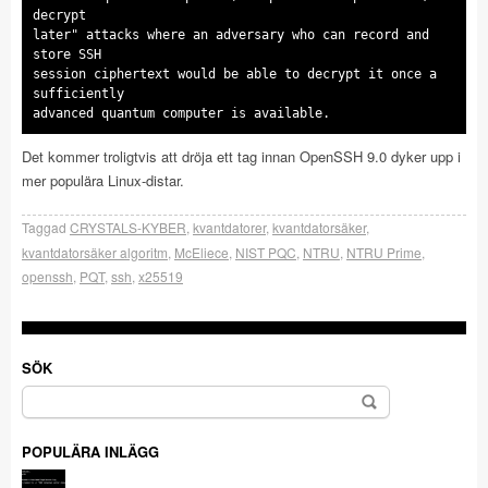
decrypt
later" attacks where an adversary who can record and
store SSH
session ciphertext would be able to decrypt it once a
sufficiently
advanced quantum computer is available.
Det kommer troligtvis att dröja ett tag innan OpenSSH 9.0 dyker upp i
mer populära Linux-distar.
Taggad
CRYSTALS-KYBER
,
kvantdatorer
,
kvantdatorsäker
,
kvantdatorsäker algoritm
,
McEliece
,
NIST PQC
,
NTRU
,
NTRU Prime
,
openssh
,
PQT
,
ssh
,
x25519
SÖK
Sök
efter:
POPULÄRA INLÄGG