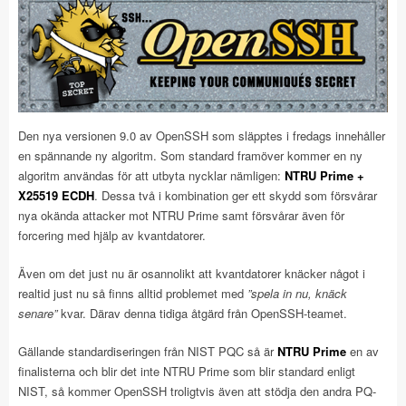
Den nya versionen 9.0 av OpenSSH som släpptes i fredags innehåller
en spännande ny algoritm. Som standard framöver kommer en ny
algoritm användas för att utbyta nycklar nämligen:
NTRU Prime +
X25519 ECDH
. Dessa två i kombination ger ett skydd som försvårar
nya okända attacker mot NTRU Prime samt försvårar även för
forcering med hjälp av kvantdatorer.
Även om det just nu är osannolikt att kvantdatorer knäcker något i
realtid just nu så finns alltid problemet med
”spela in nu, knäck
senare”
kvar. Därav denna tidiga åtgärd från OpenSSH-teamet.
Gällande standardiseringen från NIST PQC så är
NTRU Prime
en av
finalisterna och blir det inte NTRU Prime som blir standard enligt
NIST, så kommer OpenSSH troligtvis även att stödja den andra PQ-