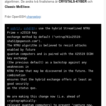
algoritmen. De andra två finalisterna är
CRYSTALS-KYBER
och
Classic McEliece
.
Från OpenSSH
changelog
:
*
ssh(1)
,
sshd(8)
: use the hybrid Streamlined NTRU
Prime + x25519 key
exchange method by default ("
sntrup761x25519-
sha512@openssh.com
").
The NTRU algorithm is believed to resist attacks
enabled by future
quantum computers and is paired with the X25519 ECDH
key exchange
(the previous default) as a backstop against any
weaknesses in
NTRU Prime that may be discovered in the future. The
combination
ensures that the hybrid exchange offers at least as
good security
as the status quo.
We are making this change now (i.e. ahead of
cryptographically-
relevant quantum computers) to prevent "capture now,