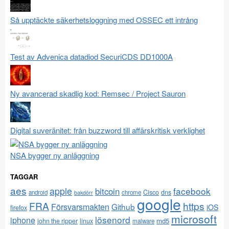
Så upptäckte säkerhetsloggning med OSSEC ett intrång
Test av Advenica datadiod SecuriCDS DD1000A
Ny avancerad skadlig kod: Remsec / Project Sauron
Digital suveränitet: från buzzword till affärskritisk verklighet
NSA bygger ny anläggning
TAGGAR
aes
apple
facebook
bitcoin
Cisco
dns
android
chrome
bakdörr
google
FRA
https
Försvarsmakten
Github
iOS
firefox
microsoft
lösenord
iphone
md5
john the ripper
linux
malware