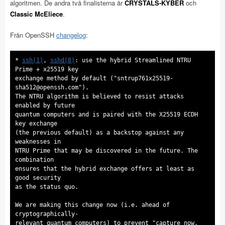
algoritmen. De andra två finalisterna är
CRYSTALS-KYBER
och
Classic McEliece
.
Från OpenSSH
changelog
:
*
ssh(1)
,
sshd(8)
: use the hybrid Streamlined NTRU
Prime + x25519 key
exchange method by default ("
sntrup761x25519-
sha512@openssh.com
").
The NTRU algorithm is believed to resist attacks
enabled by future
quantum computers and is paired with the X25519 ECDH
key exchange
(the previous default) as a backstop against any
weaknesses in
NTRU Prime that may be discovered in the future. The
combination
ensures that the hybrid exchange offers at least as
good security
as the status quo.
We are making this change now (i.e. ahead of
cryptographically-
relevant quantum computers) to prevent "capture now,