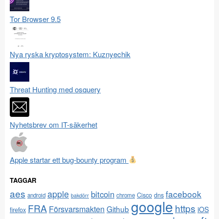
Tor Browser 9.5
Nya ryska kryptosystem: Kuznyechik
Threat Hunting med osquery
Nyhetsbrev om IT-säkerhet
Apple startar ett bug-bounty program
TAGGAR
aes
apple
facebook
bitcoin
Cisco
dns
android
chrome
bakdörr
google
FRA
https
Försvarsmakten
Github
iOS
firefox