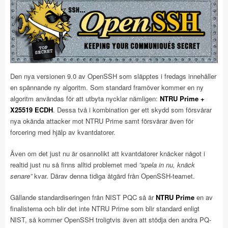
Den nya versionen 9.0 av OpenSSH som släpptes i fredags innehåller
en spännande ny algoritm. Som standard framöver kommer en ny
algoritm användas för att utbyta nycklar nämligen:
NTRU Prime +
X25519 ECDH
. Dessa två i kombination ger ett skydd som försvårar
nya okända attacker mot NTRU Prime samt försvårar även för
forcering med hjälp av kvantdatorer.
Även om det just nu är osannolikt att kvantdatorer knäcker något i
realtid just nu så finns alltid problemet med
”spela in nu, knäck
senare”
kvar. Därav denna tidiga åtgärd från OpenSSH-teamet.
Gällande standardiseringen från NIST PQC så är
NTRU Prime
en av
finalisterna och blir det inte NTRU Prime som blir standard enligt
NIST, så kommer OpenSSH troligtvis även att stödja den andra PQ-