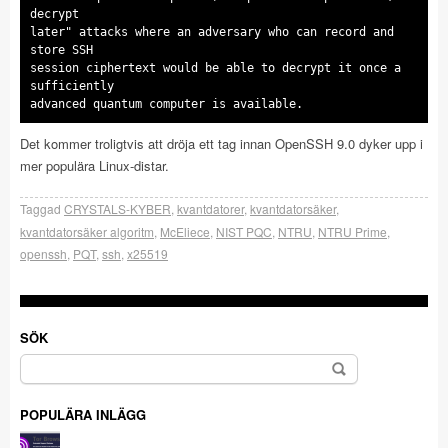
decrypt
later" attacks where an adversary who can record and
store SSH
session ciphertext would be able to decrypt it once a
sufficiently
advanced quantum computer is available.
Det kommer troligtvis att dröja ett tag innan OpenSSH 9.0 dyker upp i
mer populära Linux-distar.
Taggad
CRYSTALS-KYBER
,
kvantdatorer
,
kvantdatorsäker
,
kvantdatorsäker algoritm
,
McEliece
,
NIST PQC
,
NTRU
,
NTRU Prime
,
openssh
,
PQT
,
ssh
,
x25519
SÖK
Sök
efter:
POPULÄRA INLÄGG