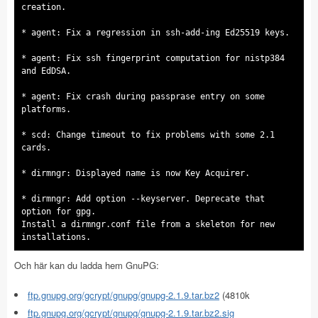
creation.
* agent: Fix a regression in ssh-add-ing Ed25519 keys.
* agent: Fix ssh fingerprint computation for nistp384
and EdDSA.
* agent: Fix crash during passprase entry on some
platforms.
* scd: Change timeout to fix problems with some 2.1
cards.
* dirmngr: Displayed name is now Key Acquirer.
* dirmngr: Add option --keyserver. Deprecate that
option for gpg.
Install a dirmngr.conf file from a skeleton for new
installations.
Och här kan du ladda hem GnuPG:
ftp.gnupg.org/gcrypt/gnupg/gnupg-2.1.9.tar.bz2
(4810k
ftp.gnupg.org/gcrypt/gnupg/gnupg-2.1.9.tar.bz2.sig