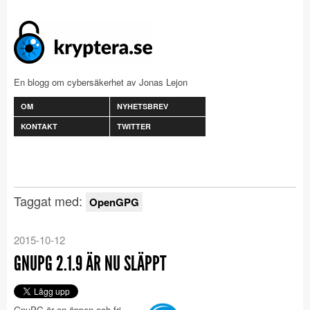
En blogg om cybersäkerhet av Jonas Lejon
OM
NYHETSBREV
KONTAKT
TWITTER
Taggat med:
OpenGPG
2015-10-12
GNUPG 2.1.9 ÄR NU SLÄPPT
GnuPG är en öppen och fri