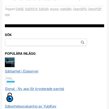
Taggad
DANE
,
Ed25519
,
EdDSA
,
gnupg
,
nistp384
,
OpenGPG
,
OpenPGP
,
pgp
SÖK
Sök
efter:
POPULÄRA INLÄGG
Sårbarhet i Episerver
Signal - Ny app för krypterade samtal
Säkerhetsevaluering av YubiKey