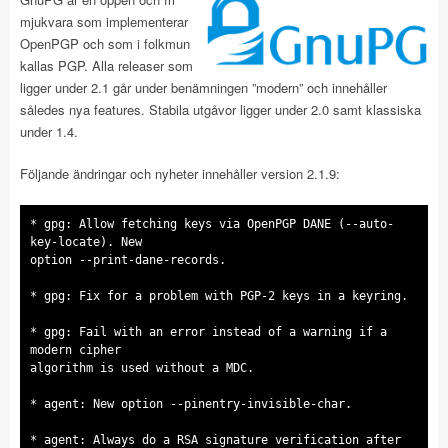
mjukvara som implementerar
OpenPGP och som i folkmun
kallas PGP. Alla releaser som
ligger under 2.1 går under benämningen ”modern” och innehåller
således nya features. Stabila utgåvor ligger under 2.0 samt klassiska
under 1.4.
Följande ändringar och nyheter innehåller version 2.1.9:
* gpg: Allow fetching keys via OpenPGP DANE (--auto-
key-locate). New
option --print-dane-records.
* gpg: Fix for a problem with PGP-2 keys in a keyring.
* gpg: Fail with an error instead of a warning if a
modern cipher
algorithm is used without a MDC.
* agent: New option --pinentry-invisible-char.
* agent: Always do a RSA signature verification after