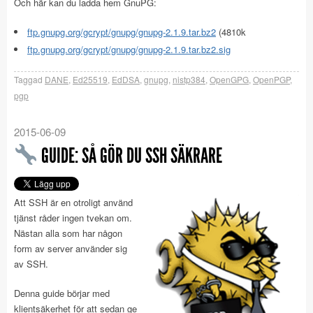
Och här kan du ladda hem GnuPG:
ftp.gnupg.org/gcrypt/gnupg/gnupg-2.1.9.tar.bz2
(4810k
ftp.gnupg.org/gcrypt/gnupg/gnupg-2.1.9.tar.bz2.sig
Taggad
DANE
,
Ed25519
,
EdDSA
,
gnupg
,
nistp384
,
OpenGPG
,
OpenPGP
,
pgp
2015-06-09
GUIDE: SÅ GÖR DU SSH SÄKRARE
Att SSH är en otroligt använd
tjänst råder ingen tvekan om.
Nästan alla som har någon
form av server använder sig
av SSH.
Denna guide börjar med
klientsäkerhet för att sedan ge