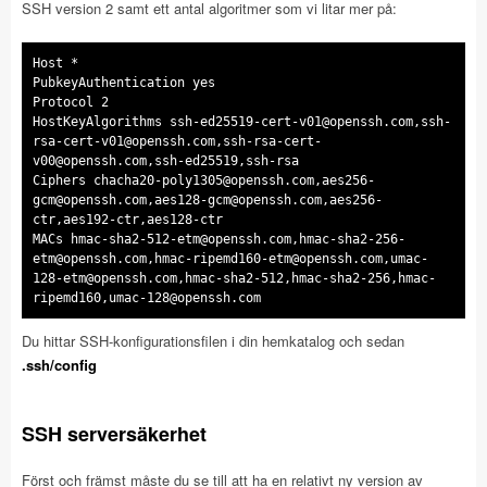
SSH version 2 samt ett antal algoritmer som vi litar mer på:
Host *
PubkeyAuthentication yes
Protocol 2
HostKeyAlgorithms
ssh-ed25519-cert-v01@openssh.com
,
ssh-
rsa-cert-v01@openssh.com
,
ssh-rsa-cert-
v00@openssh.com
Ciphers
chacha20-poly1305@openssh.com
,
aes256-
gcm@openssh.com
,
aes128-gcm@openssh.com
,aes256-
MACs
hmac-sha2-512-etm@openssh.com
,
hmac-sha2-256-
etm@openssh.com
,
hmac-ripemd160-etm@openssh.com
,
umac-
128-etm@openssh.com
,hmac-sha2-512,hmac-sha2-256,hmac-
ripemd160,
umac-128@openssh.com
Du hittar SSH-konfigurationsfilen i din hemkatalog och sedan
.ssh/config
SSH serversäkerhet
Först och främst måste du se till att ha en relativt ny version av