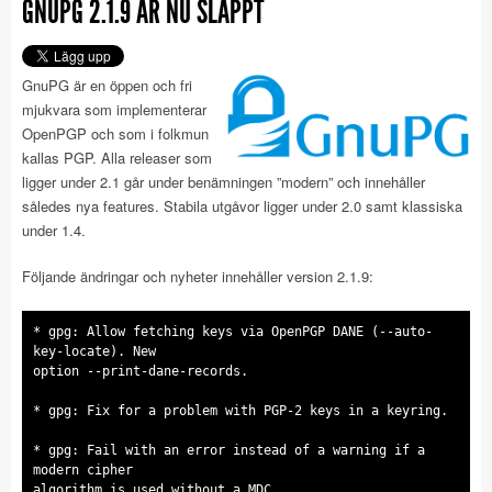
GNUPG 2.1.9 ÄR NU SLÄPPT
GnuPG är en öppen och fri
mjukvara som implementerar
OpenPGP och som i folkmun
kallas PGP. Alla releaser som
ligger under 2.1 går under benämningen ”modern” och innehåller
således nya features. Stabila utgåvor ligger under 2.0 samt klassiska
under 1.4.
Följande ändringar och nyheter innehåller version 2.1.9:
* gpg: Allow fetching keys via OpenPGP DANE (--auto-
key-locate). New
option --print-dane-records.
* gpg: Fix for a problem with PGP-2 keys in a keyring.
* gpg: Fail with an error instead of a warning if a
modern cipher
algorithm is used without a MDC.