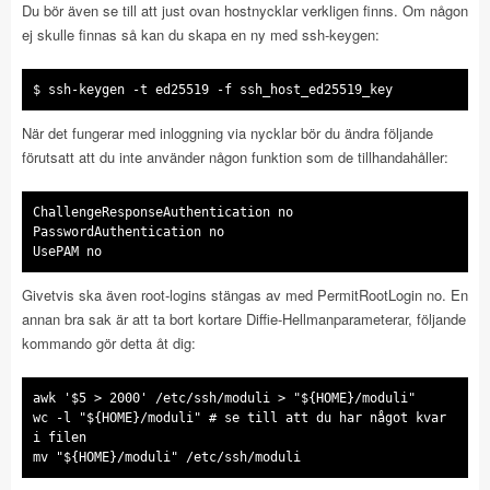
Du bör även se till att just ovan hostnycklar verkligen finns. Om någon
ej skulle finnas så kan du skapa en ny med ssh-keygen:
$ ssh-keygen -t ed25519 -f ssh_host_ed25519_key
När det fungerar med inloggning via nycklar bör du ändra följande
förutsatt att du inte använder någon funktion som de tillhandahåller:
ChallengeResponseAuthentication no
PasswordAuthentication no
UsePAM no
Givetvis ska även root-logins stängas av med PermitRootLogin no. En
annan bra sak är att ta bort kortare Diffie-Hellmanparameterar, följande
kommando gör detta åt dig:
awk '$5 > 2000' /etc/ssh/moduli > "${HOME}/moduli"
wc -l "${HOME}/moduli" # se till att du har något kvar
i filen
mv "${HOME}/moduli" /etc/ssh/moduli