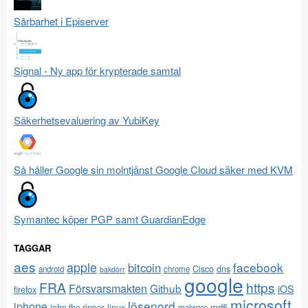
Sårbarhet i Episerver
Signal - Ny app för krypterade samtal
Säkerhetsevaluering av YubiKey
Så håller Google sin molntjänst Google Cloud säker med KVM
Symantec köper PGP samt GuardianEdge
TAGGAR
aes
apple
facebook
bitcoin
Cisco
dns
android
chrome
bakdörr
google
FRA
https
Försvarsmakten
Github
iOS
firefox
microsoft
lösenord
iphone
md5
john the ripper
linux
malware