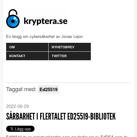
En blogg om cybersäkerhet av Jonas Lejon
OM
NYHETSBREV
KONTAKT
TWITTER
Taggat med:
Ed25519
2022-06-29
SÅRBARHET I FLERTALET ED25519-BIBLIOTEK
Ed25519 är en signaturalgoritm som använder sig av EdDSA som är