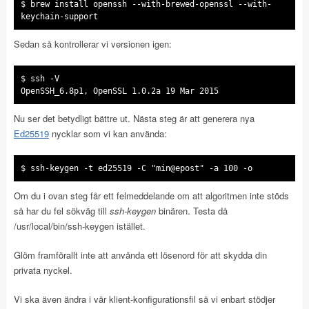
$ brew install openssh --with-brewed-openssl --with-
keychain-support
Sedan så kontrollerar vi versionen igen:
$ ssh -V
OpenSSH_6.8p1, OpenSSL 1.0.2a 19 Mar 2015
Nu ser det betydligt bättre ut. Nästa steg är att generera nya
Ed25519
nycklar som vi kan använda:
$ ssh-keygen -t ed25519 -C "min@epost" -a 100 -o
Om du i ovan steg får ett felmeddelande om att algoritmen inte stöds
så har du fel sökväg till
ssh-keygen
binären. Testa då
/usr/local/bin/ssh-keygen istället.
Glöm framförallt inte att använda ett lösenord för att skydda din
privata nyckel.
Vi ska även ändra i vår klient-konfigurationsfil så vi enbart stödjer