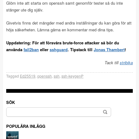
Glöm inte att starta om openssh samt genomför tester så du inte
stänger ute dig själv.
Givetvis finns det mängder med andra inställningar du kan göra för att
höja säkerheten. Lämna gärna en kommentar med dina tips.
Uppdatering: För att försvåra brute-force attacker så bör du
använda
fail2ban
eller
sshguard
. Tipstack till
Jonas Thambert
!
Tack till
stribika
Taggad
Ed25519
,
openssh
,
ssh
,
ssh-keygenP
SÖK
Sök
efter:
POPULÄRA INLÄGG