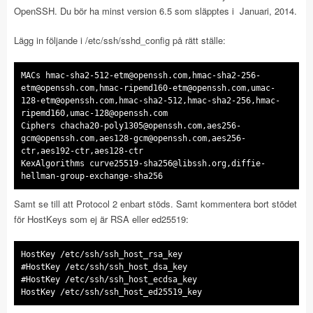
OpenSSH. Du bör ha minst version 6.5 som släpptes i Januari, 2014.
Lägg in följande i /etc/ssh/sshd_config på rätt ställe:
MACs
hmac-sha2-512-etm@openssh.com
,
hmac-sha2-256-
etm@openssh.com
,
hmac-ripemd160-etm@openssh.com
,
umac-
128-etm@openssh.com
,hmac-sha2-512,hmac-sha2-256,hmac-
ripemd160,
umac-128@openssh.com
Ciphers
chacha20-poly1305@openssh.com
,
aes256-
gcm@openssh.com
,
aes128-gcm@openssh.com
,aes256-
KexAlgorithms
curve25519-sha256@libssh.org
,diffie-
Samt se till att Protocol 2 enbart stöds. Samt kommentera bort stödet
för HostKeys som ej är RSA eller ed25519:
HostKey /etc/ssh/ssh_host_rsa_key
#HostKey /etc/ssh/ssh_host_dsa_key
#HostKey /etc/ssh/ssh_host_ecdsa_key
HostKey /etc/ssh/ssh_host_ed25519_key