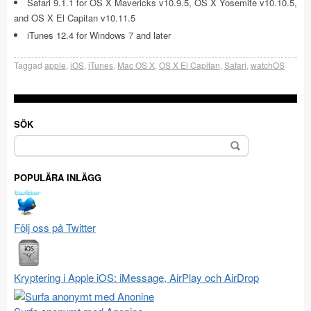
Safari 9.1.1 for OS X Mavericks v10.9.5, OS X Yosemite v10.10.5,
and OS X El Capitan v10.11.5
iTunes 12.4 for Windows 7 and later
Taggad
apple
,
iOS
,
iTunes
,
Mac OS X
,
OS X El Capitan
,
Safari
,
watchOS
SÖK
Sök
efter:
POPULÄRA INLÄGG
Följ oss på Twitter
Kryptering i Apple iOS: iMessage, AirPlay och AirDrop