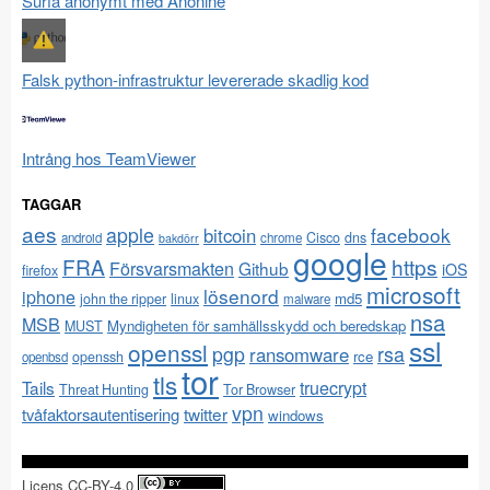
Surfa anonymt med Anonine
Falsk python-infrastruktur levererade skadlig kod
Intrång hos TeamViewer
TAGGAR
aes
apple
facebook
bitcoin
Cisco
dns
android
chrome
bakdörr
google
FRA
https
Försvarsmakten
Github
iOS
firefox
microsoft
lösenord
iphone
md5
john the ripper
linux
malware
nsa
MSB
Myndigheten för samhällsskydd och beredskap
MUST
ssl
openssl
pgp
rsa
ransomware
rce
openssh
openbsd
tor
tls
Tails
truecrypt
Threat Hunting
Tor Browser
vpn
twitter
tvåfaktorsautentisering
windows
Licens CC-BY-4.0