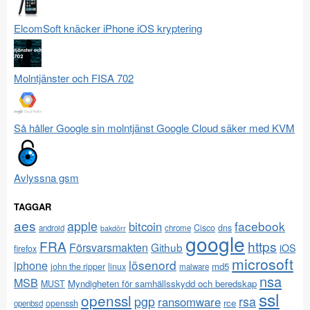
ElcomSoft knäcker iPhone iOS kryptering
Molntjänster och FISA 702
Så håller Google sin molntjänst Google Cloud säker med KVM
Avlyssna gsm
TAGGAR
aes
apple
facebook
bitcoin
Cisco
dns
android
chrome
bakdörr
google
FRA
https
Försvarsmakten
Github
iOS
firefox
microsoft
lösenord
iphone
md5
john the ripper
linux
malware
nsa
MSB
Myndigheten för samhällsskydd och beredskap
MUST
ssl
openssl
pgp
rsa
ransomware
rce
openssh
openbsd