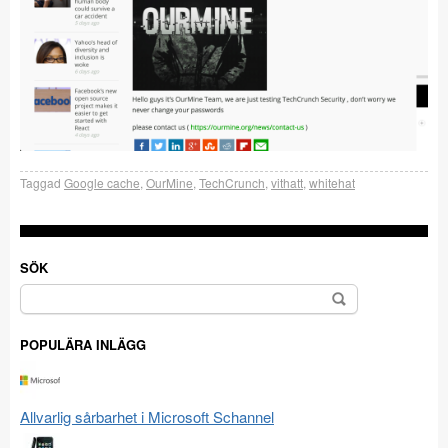
Taggad
Google cache
,
OurMine
,
TechCrunch
,
vithatt
,
whitehat
SÖK
Sök
efter:
POPULÄRA INLÄGG
Allvarlig sårbarhet i Microsoft Schannel