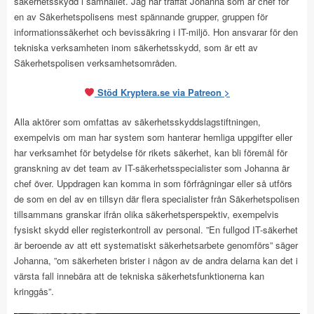
säkerhetsskydd i samhället. Jag har träffat Johanna som är chef för
en av Säkerhetspolisens mest spännande grupper, gruppen för
informationssäkerhet och bevissäkring i IT-miljö. Hon ansvarar för den
tekniska verksamheten inom säkerhetsskydd, som är ett av
Säkerhetspolisen verksamhetsområden.
Stöd Kryptera.se via Patreon >
Alla aktörer som omfattas av säkerhetsskyddslagstiftningen,
exempelvis om man har system som hanterar hemliga uppgifter eller
har verksamhet för betydelse för rikets säkerhet, kan bli föremål för
granskning av det team av IT-säkerhetsspecialister som Johanna är
chef över. Uppdragen kan komma in som förfrågningar eller så utförs
de som en del av en tillsyn där flera specialister från Säkerhetspolisen
tillsammans granskar ifrån olika säkerhetsperspektiv, exempelvis
fysiskt skydd eller registerkontroll av personal. ”En fullgod IT-säkerhet
är beroende av att ett systematiskt säkerhetsarbete genomförs” säger
Johanna, ”om säkerheten brister i någon av de andra delarna kan det i
värsta fall innebära att de tekniska säkerhetsfunktionerna kan
kringgås”.