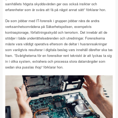
samhällets högsta skyddsvärden ger oss också insikter och
erfarenheter som är svåra att få på något annat sätt” förklarar hon.
De som jobbar med IT-forensik i gruppen jobbar nära de andra
verksamhetsområdena på Säkerhetspolisen, exempelvis
kontraspionage, författningsskydd och terrorism. Det innebär att de
stödjer i både underrättelseärenden och utredningar. Forensikerna
måste vara väldigt operativa eftersom de deltar i husrannsakningar
som vanligtvis resulterar i digitala beslag vars innehåll därefter ska tas
fram. ”Svårigheterna för en forensiker rent tekniskt är att lyckas ta sig
in i olika system, extrahera och processa stora datamängder som
sedan ska pusslas ihop” förklarar hon.