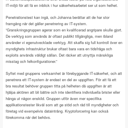
IT-miljö för att få en inblick i hur säkerhetsarbetet ser ut som helhet.
Penetrationstest kan ingå, och Johanna berättar att de har stor
framgång när det gäller penetrering av IT-system.
”Granskningsgruppen agerar som en kvalificerad angripare skulle gjort.
De verktyg som används är oftast publikt tillgängliga, men ibland
använder vi egenutvecklade verktyg. Att skaffa sig full kontroll över en
myndighets infrastruktur brukar oftast bara vara en tidsfråga och
exploits används väldigt sällan. Det räcker att utnyttja mänskliga
misstag och felkonfigurationer.”
Syftet med gruppens verksamhet är förebyggande IT-säkerhet, och att
penetrera ett IT-system är endast en del av uppgiften. För att få ett
bra resultat behöver gruppen titta på helheten då uppgiften är att
hjälpa aktören att bli bättre och inte identifiera individuella brister eller
hänga ut någon enskild. Gruppen utför även mer specifika
applikationstester likväl som att ge stöd och råd till myndigheter och
företag vid exempelvis dataintrång. Kryptoforcering kan också
förekomma när det behövs.