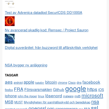
Test av Advenica datadiod SecuriCDS DD1000A
Ny avancerad skadlig kod: Remsec / Project Sauron
Digital suveränitet: från buzzword till affärskritisk verklighet
NSA bygger ny anläggning
TAGGAR
aes
apple
facebook
bitcoin
Cisco
dns
android
chrome
bakdörr
google
FRA
https
Försvarsmakten
Github
iOS
firefox
microsoft
lösenord
iphone
md5
john the ripper
linux
malware
nsa
MSB
Myndigheten för samhällsskydd och beredskap
MUST
ssl
openssl
pgp
rsa
ransomware
rce