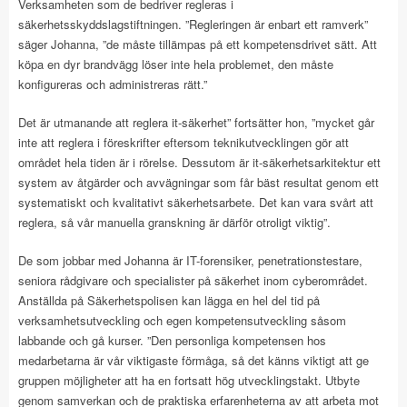
Verksamheten som de bedriver regleras i
säkerhetsskyddslagstiftningen. ”Regleringen är enbart ett ramverk”
säger Johanna, ”de måste tillämpas på ett kompetensdrivet sätt. Att
köpa en dyr brandvägg löser inte hela problemet, den måste
konfigureras och administreras rätt.”
Det är utmanande att reglera it-säkerhet” fortsätter hon, ”mycket går
inte att reglera i föreskrifter eftersom teknikutvecklingen gör att
området hela tiden är i rörelse. Dessutom är it-säkerhetsarkitektur ett
system av åtgärder och avvägningar som får bäst resultat genom ett
systematiskt och kvalitativt säkerhetsarbete. Det kan vara svårt att
reglera, så vår manuella granskning är därför otroligt viktig”.
De som jobbar med Johanna är IT-forensiker, penetrationstestare,
seniora rådgivare och specialister på säkerhet inom cyberområdet.
Anställda på Säkerhetspolisen kan lägga en hel del tid på
verksamhetsutveckling och egen kompetensutveckling såsom
labbande och gå kurser. ”Den personliga kompetensen hos
medarbetarna är vår viktigaste förmåga, så det känns viktigt att ge
gruppen möjligheter att ha en fortsatt hög utvecklingstakt. Utbyte
genom samverkan och de praktiska erfarenheterna av att arbeta mot