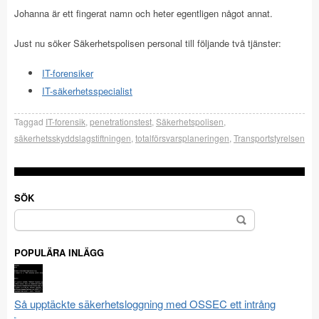
Johanna är ett fingerat namn och heter egentligen något annat.
Just nu söker Säkerhetspolisen personal till följande två tjänster:
IT-forensiker
IT-säkerhetsspecialist
Taggad
IT-forensik
,
penetrationstest
,
Säkerhetspolisen
,
säkerhetsskyddslagstiftningen
,
totalförsvarsplaneringen
,
Transportstyrelsen
SÖK
Sök
efter:
POPULÄRA INLÄGG
Så upptäckte säkerhetsloggning med OSSEC ett intrång