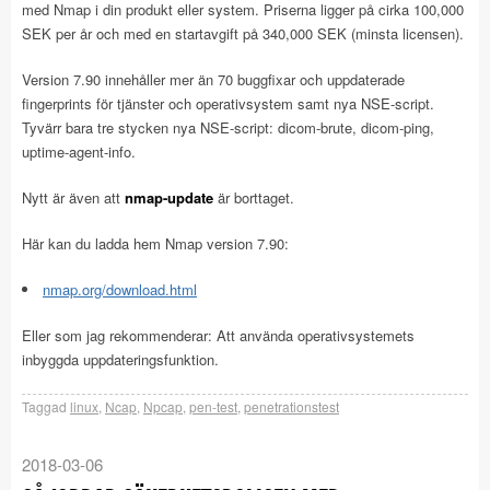
med Nmap i din produkt eller system. Priserna ligger på cirka 100,000
SEK per år och med en startavgift på 340,000 SEK (minsta licensen).
Version 7.90 innehåller mer än 70 buggfixar och uppdaterade
fingerprints för tjänster och operativsystem samt nya NSE-script.
Tyvärr bara tre stycken nya NSE-script: dicom-brute, dicom-ping,
uptime-agent-info.
Nytt är även att
nmap-update
är borttaget.
Här kan du ladda hem Nmap version 7.90:
nmap.org/download.html
Eller som jag rekommenderar: Att använda operativsystemets
inbyggda uppdateringsfunktion.
Taggad
linux
,
Ncap
,
Npcap
,
pen-test
,
penetrationstest
2018-03-06