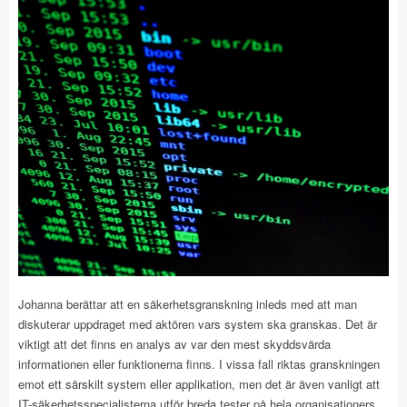
Johanna berättar att en säkerhetsgranskning inleds med att man
diskuterar uppdraget med aktören vars system ska granskas. Det är
viktigt att det finns en analys av var den mest skyddsvärda
informationen eller funktionerna finns. I vissa fall riktas granskningen
emot ett särskilt system eller applikation, men det är även vanligt att
IT-säkerhetsspecialisterna utför breda tester på hela organisationers