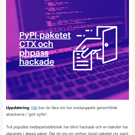
Uppdatering:
Här
kan du läsa om hur sockpuppets genomförde
attackerna i ”gott syfte”.
Två populära tredjepartsbibliotek har blivit hackade och en bakdörr har
placerats i dessa paket. Det rör sig om python (pypi) paketet ctx samt