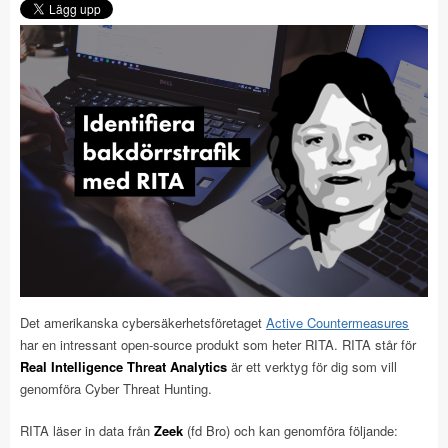
Det amerikanska cybersäkerhetsföretaget
Active Countermeasures
har en intressant open-source produkt som heter RITA. RITA står för
Real Intelligence Threat Analytics
är ett verktyg för dig som vill
genomföra Cyber Threat Hunting.
RITA läser in data från
Zeek
(fd Bro) och kan genomföra följande: