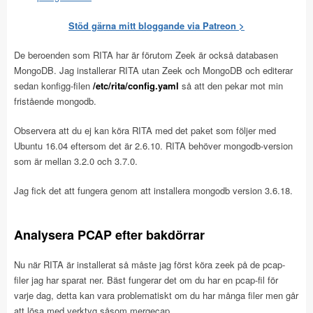
Stöd gärna mitt bloggande via Patreon >
De beroenden som RITA har är förutom Zeek är också databasen
MongoDB. Jag installerar RITA utan Zeek och MongoDB och editerar
sedan konfigg-filen
/etc/rita/config.yaml
så att den pekar mot min
fristående mongodb.
Observera att du ej kan köra RITA med det paket som följer med
Ubuntu 16.04 eftersom det är 2.6.10. RITA behöver mongodb-version
som är mellan 3.2.0 och 3.7.0.
Jag fick det att fungera genom att installera mongodb version 3.6.18.
Analysera PCAP efter bakdörrar
Nu när RITA är installerat så måste jag först köra zeek på de pcap-
filer jag har sparat ner. Bäst fungerar det om du har en pcap-fil för
varje dag, detta kan vara problematiskt om du har många filer men går
att lösa med verktyg såsom mergecap.