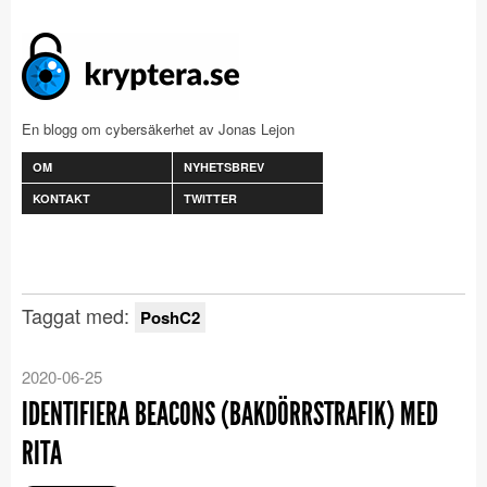
En blogg om cybersäkerhet av Jonas Lejon
OM
NYHETSBREV
KONTAKT
TWITTER
Taggat med:
PoshC2
2020-06-25
IDENTIFIERA BEACONS (BAKDÖRRSTRAFIK) MED
RITA