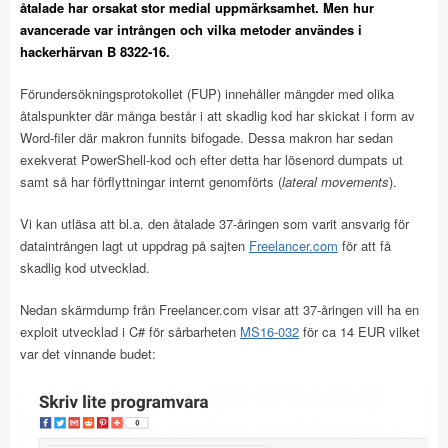
åtalade har orsakat stor medial uppmärksamhet. Men hur
avancerade var intrången och vilka metoder användes i
hackerhärvan B 8322-16.
Förundersökningsprotokollet (FUP) innehåller mängder med olika
åtalspunkter där många består i att skadlig kod har skickat i form av
Word-filer där makron funnits bifogade. Dessa makron har sedan
exekverat PowerShell-kod och efter detta har lösenord dumpats ut
samt så har förflyttningar internt genomförts (
lateral movements
).
Vi kan utläsa att bl.a. den åtalade 37-åringen som varit ansvarig för
dataintrången lagt ut uppdrag på sajten
Freelancer.com
för att få
skadlig kod utvecklad.
Nedan skärmdump från Freelancer.com visar att 37-åringen vill ha en
exploit utvecklad i C# för sårbarheten
MS16-032
för ca 14 EUR vilket
var det vinnande budet: