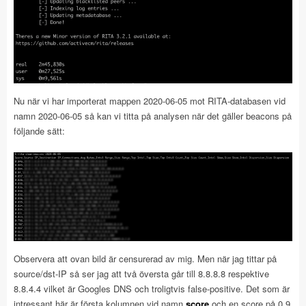
Nu när vi har importerat mappen 2020-06-05 mot RITA-databasen vid
namn 2020-06-05 så kan vi titta på analysen när det gäller beacons på
följande sätt:
Observera att ovan bild är censurerad av mig. Men när jag tittar på
source/dst-IP så ser jag att två översta går till 8.8.8.8 respektive
8.8.4.4 vilket är Googles DNS och troligtvis false-positive. Det som är
intressant här är första kolumnen vid namn
score
och en score på 0.9