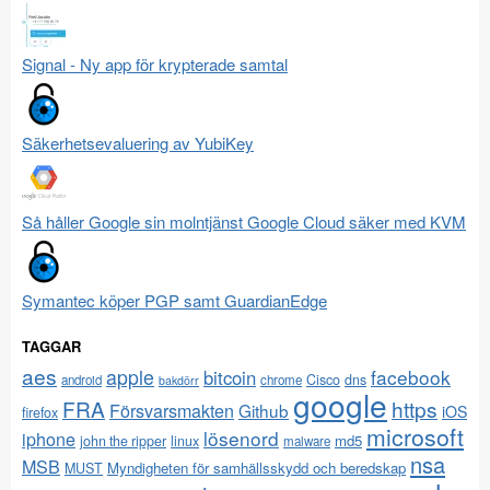
Signal - Ny app för krypterade samtal
Säkerhetsevaluering av YubiKey
Så håller Google sin molntjänst Google Cloud säker med KVM
Symantec köper PGP samt GuardianEdge
TAGGAR
aes
apple
facebook
bitcoin
Cisco
dns
android
chrome
bakdörr
google
FRA
https
Försvarsmakten
Github
iOS
firefox
microsoft
lösenord
iphone
md5
john the ripper
linux
malware
nsa
MSB
Myndigheten för samhällsskydd och beredskap
MUST