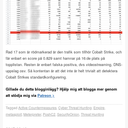
Rad 17 som är rödmarkerad är den trafik som tillhör Cobalt Strike, och
får enbart en score på 0.829 samt hamnar på 16:de plats på
topplistan. Resten är enbart falska positiva, dvs videostreaming, DNS-
uppslag osv. Så kontentan är att det inte är helt trivialt att detektera
Cobalt Strikes standardkonfigurering.
Gillade du detta blogginlägg? Hjälp mig att blogga mer genom
att stödja mig via
Patreon >
Taggad
Active Countermeasures
,
Cyber Threat Hunting
,
Empire
,
metasploit
,
Meterpreter
,
PoshC2
,
SecurityOnion
,
Threat Hunting