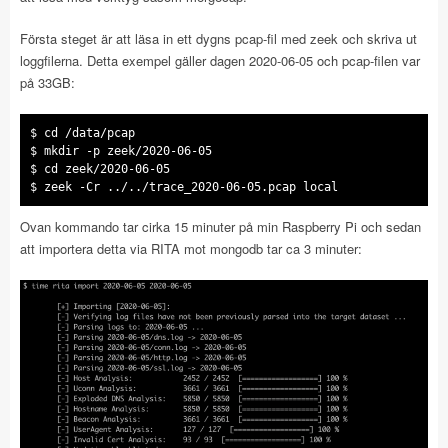
Första steget är att läsa in ett dygns pcap-fil med zeek och skriva ut
loggfilerna. Detta exempel gäller dagen 2020-06-05 och pcap-filen var
på 33GB:
$ cd /data/pcap
$ mkdir -p zeek/2020-06-05
$ cd zeek/2020-06-05
$ zeek -Cr ../../trace_2020-06-05.pcap local
Ovan kommando tar cirka 15 minuter på min Raspberry Pi och sedan
att importera detta via RITA mot mongodb tar ca 3 minuter: