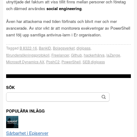
utnyttjade det faktum att viss tillit finns mellan personer och företag
och därmed användes
social engineering
.
Även har attackerna med tiden förfinats och blivit mer och mer
avancerade. Av stor vikt är att monitorera exekveringar av PowerShell
samt följ upp samtliga antivirus-larm i Er organisation.
Taggad
B 8322-16
,
BankID
,
Bolagsverket
,
digipass
,
förundersökningsprotokoll
,
Freelancer
,
Github
,
hackerhärva
,
laZange
,
Microsoft Dynamics AX
,
PoshC2
,
PowerShell
,
SEB digipass
SÖK
Sök
efter:
POPULÄRA INLÄGG
Sårbarhet i Episerver