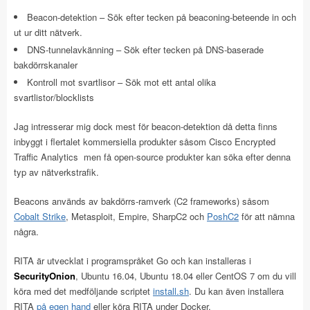
Beacon-detektion – Sök efter tecken på beaconing-beteende in och
ut ur ditt nätverk.
DNS-tunnelavkänning – Sök efter tecken på DNS-baserade
bakdörrskanaler
Kontroll mot svartlisor – Sök mot ett antal olika
svartlistor/blocklists
Jag intresserar mig dock mest för beacon-detektion då detta finns
inbyggt i flertalet kommersiella produkter såsom Cisco Encrypted
Traffic Analytics men få open-source produkter kan söka efter denna
typ av nätverkstrafik.
Beacons används av bakdörrs-ramverk (C2 frameworks) såsom
Cobalt Strike
, Metasploit, Empire, SharpC2 och
PoshC2
för att nämna
några.
RITA är utvecklat i programspråket Go och kan installeras i
SecurityOnion
, Ubuntu 16.04, Ubuntu 18.04 eller CentOS 7 om du vill
köra med det medföljande scriptet
install.sh
. Du kan även installera
RITA
på egen hand
eller köra RITA under Docker.