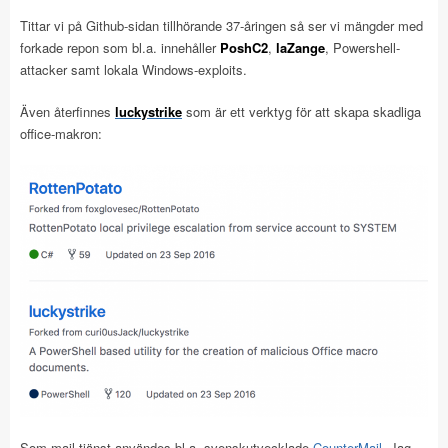
Tittar vi på Github-sidan tillhörande 37-åringen så ser vi mängder med
forkade repon som bl.a. innehåller
PoshC2
,
laZange
, Powershell-
attacker samt lokala Windows-exploits.
Även återfinnes
luckystrike
som är ett verktyg för att skapa skadliga
office-makron:
Som mail-tjänst användes bl.a. svenskutvecklade
CounterMail
. Jag