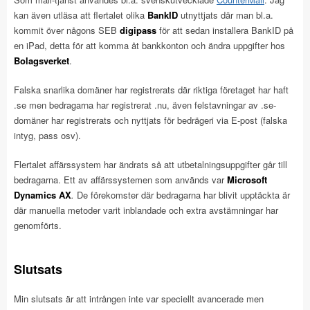
kan även utläsa att flertalet olika
BankID
utnyttjats där man bl.a.
kommit över någons SEB
digipass
för att sedan installera BankID på
en iPad, detta för att komma åt bankkonton och ändra uppgifter hos
Bolagsverket
.
Falska snarlika domäner har registrerats där riktiga företaget har haft
.se men bedragarna har registrerat .nu, även felstavningar av .se-
domäner har registrerats och nyttjats för bedrägeri via E-post (falska
intyg, pass osv).
Flertalet affärssystem har ändrats så att utbetalningsuppgifter går till
bedragarna. Ett av affärssystemen som används var
Microsoft
Dynamics AX
.
De förekomster där bedragarna har blivit upptäckta är
där manuella metoder varit inblandade och extra avstämningar har
genomförts.
Slutsats
Min slutsats är att intrången inte var speciellt avancerade men