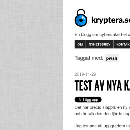
En blogg om cybersäkerhet 
OM
NYHETSBREV
KONTAK
Taggat med:
pwsh
2019-11-29
TEST AV NYA K
Det har precis släppts en ny
och är således den fjärde uppl
Jag testade att uppgradera mi