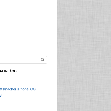
A INLÄGG
t knäcker iPhone iOS
g