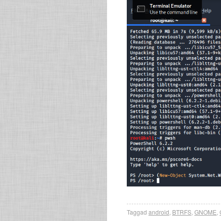
Taggad
android
,
BTRFS
,
GNOME
,