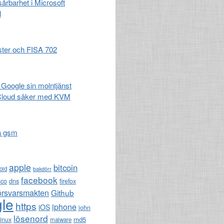
 sårbarhet i Microsoft
l
ster och FISA 702
 Google sin molntjänst
Cloud säker med KVM
a gsm
apple
bitcoin
oid
bakdörr
facebook
sco
dns
firefox
örsvarsmakten
Github
le
https
iphone
iOS
john
lösenord
md5
linux
malware