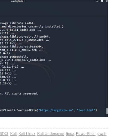
GTK3
,
Kali
,
Kali Linux
,
Kali Undercover
,
linux
,
PowerShell
,
pwsh
,