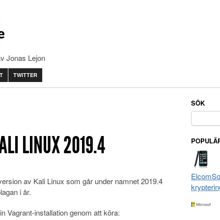
av Jonas Lejon
T
TWITTER
SÖK
Sök
efter:
ALI LINUX 2019.4
POPULÄR
ElcomSof
 version av Kali Linux som går under namnet 2019.4
krypterin
agan i år.
n Vagrant-installation genom att köra: