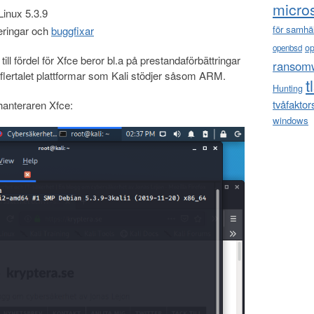
micro
Linux 5.3.9
för samhä
ringar och
buggfixar
o
openbsd
ill fördel för Xfce beror bl.a på prestandaförbättringar
ransom
flertalet plattformar som Kali stödjer såsom ARM.
t
Hunting
tvåfaktor
anteraren Xfce:
windows