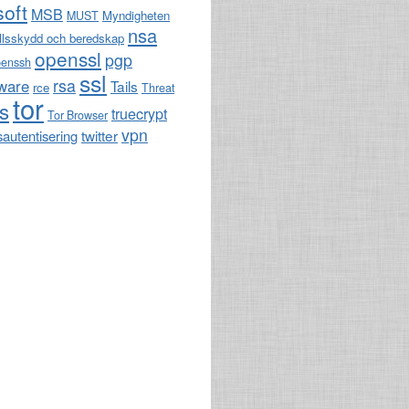
soft
MSB
Myndigheten
MUST
nsa
llsskydd och beredskap
openssl
pgp
penssh
ssl
rsa
ware
Tails
rce
Threat
tor
ls
truecrypt
Tor Browser
vpn
twitter
sautentisering