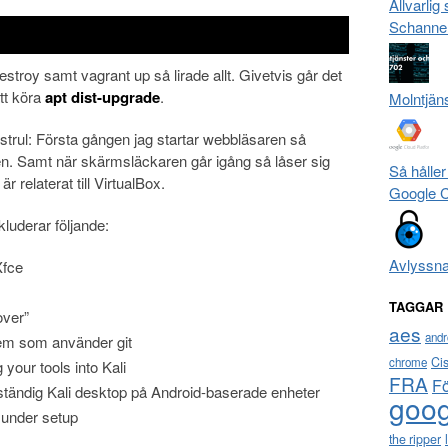
Allvarlig
Schanne
troy samt vagrant up så lirade allt. Givetvis går det
tt köra
apt dist-upgrade
.
Molntjän
 strul: Första gången jag startar webbläsaren så
en. Samt när skärmsläckaren går igång så låser sig
Så håller
r relaterat till VirtualBox.
Google 
kluderar följande:
Avlyssn
Xfce
TAGGAR
over”
aes
andr
em som använder git
Ci
chrome
 your tools into Kali
FRA
F
ständig Kali desktop på Android-baserade enheter
goog
 under setup
the ripper