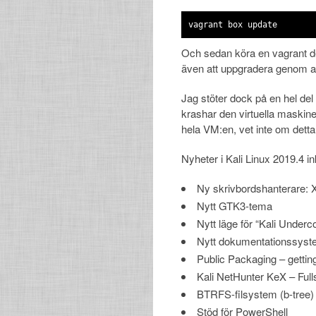
vagrant box update
Och sedan köra en vagrant des
även att uppgradera genom a
Jag stöter dock på en hel del
krashar den virtuella maskin
hela VM:en, vet inte om detta ä
Nyheter i Kali Linux 2019.4 in
Ny skrivbordshanterare: 
Nytt GTK3-tema
Nytt läge för “Kali Underc
Nytt dokumentationssyst
Public Packaging – getting
Kali NetHunter KeX – Full
BTRFS-filsystem (b-tree)
Stöd för PowerShell